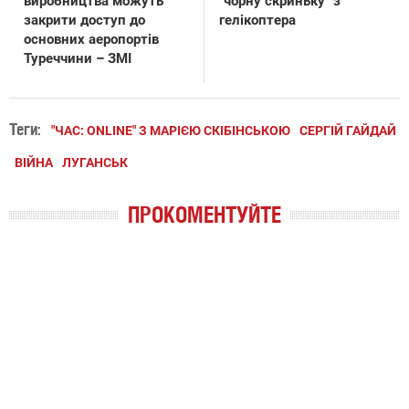
виробництва можуть
"чорну скриньку" з
закрити доступ до
гелікоптера
основних аеропортів
Туреччини – ЗМІ
Теги:
"ЧАС: ONLINE" З МАРІЄЮ СКІБІНСЬКОЮ
СЕРГІЙ ГАЙДАЙ
ВІЙНА
ЛУГАНСЬК
ПРОКОМЕНТУЙТЕ