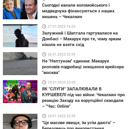
Сьогодні канали коломойського і
медведчука фінансуються з наших
кишень – Чекалкин
27.01.2023 16:25
Залужний і Шаптала гартувалися на
Донбасі – Макарук про те, чому оркам
ніколи не взяти схід
26.01.2023 22:59
Не "Нептуном" єдиним: Макарук
розповів подробиці знищення крейсера
"москва"
25.01.2023 22:00
ЯК "СЛУГИ" ЗАПАЛЮВАЛИ В
КУРШЕВЕЛІ під час війни: Чекалкин про
реакцію Заходу на корупційні скандали
– "Час: Online"
24.01.2023 22:59
"Це масове явище, їм усім дають" –
Березовець про використання