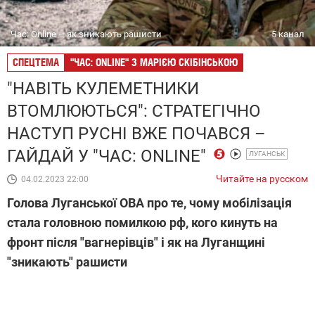
Час: Online – як зникають рашисти
5 канал
СПЕЦТЕМА
"ЧАС: ONLINE" З МАРІЄЮ СКІБІНСЬКОЮ
"НАВІТЬ КУЛЕМЕТНИКИ
ВТОМЛЮЮТЬСЯ": СТРАТЕГІЧНО
НАСТУП РУСНІ ВЖЕ ПОЧАВСЯ –
ГАЙДАЙ У "ЧАС: ONLINE"
ЛУГАНСЬК
Читайте на русском
04.02.2023 22:00
Голова Луганської ОВА про те, чому мобілізація
стала головною помилкою рф, кого кинуть на
фронт після "вагнерівців" і як на Луганщині
"зникають" рашисти