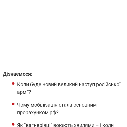
Дізнаємося:
Коли буде новий великий наступ російської
армії?
Чому мобілізація стала основним
прорахунком рф?
Як "вагнерівці" воюють хвилями – і коли