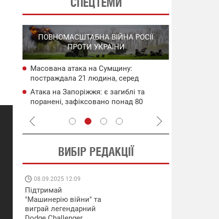
СПЕЦТЕМИ
СПЕЦОПЕРА
ПОВНОМАСШТАБНА ВІЙНА РОСІЇ
НА РО
ПРОТИ УКРАЇНИ
ГО
Масована атака на Сумщину:
НАБУ
У рф спала
постраждала 21 людина, серед
чого
Ільський НП
поранених – 8-річний хлопчик
безпілотник
Атака на Запоріжжя: є загиблі та
сія
СБС за 48 г
поранені, зафіксовано понад 80
військових 
руйнувань
ВИБІР РЕДАКЦІЇ
08.09.2025 12:09
11.08.2025 15:
Підтримай
Працюють на
"Машинерію війни" та
передовій:
виграй легендарний
підтримайте
Dodge Challenger
військкорів "5