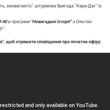
ь, засмагають": штурмова бригада "Кара-Даг" із
ПЛІВКИ МІНДІЧА: СПРАВА
9:40
ННЯ СВІТЛА В УКРАЇНІ
в програмі
"Невигадані історії"
з Ольгою
ОБОРУДОК ДРУГА ЗЕЛЕНСЬКО
у".
живачів у чотирьох
Нова підозра у справі Міндіча: 
лишається без світла після
взялося за колишнього виконав
ня", щоб отримати сповіщення про початок ефіру:
бстрілів
директора Енергоатому
ербанки: через аномальну
З колишнього віцепрем'єра Олек
пні, можуть повернутися
Чернишова зняли електронний
ключень – подробиці
браслет стеження
2:09
11.08.2025 15:16
Працюють на
війни" та
передовій:
ндарний
підтримайте
nger
військкорів "5 каналу",