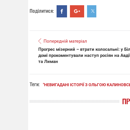
Поділитися:
Попередній матеріал
Прогрес мізерний – втрати колосальні: у Бі
домі прокоментували наступ росіян на Авді
та Лиман
Теги:
"НЕВИГАДАНІ ІСТОРІЇ З ОЛЬГОЮ КАЛИНОВ
П