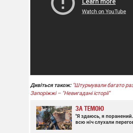
14.11.2025 1
"Око та щит"
РЕБ і пікапи
збір коштів 
одразу чоти
бригад ЗСУ
Дивіться також:
"Штурмували багато разі
Запоріжжі – "Невигадані історії"
ЗА ТЕМОЮ
"Я здаюсь, я поранений.
всю ніч слухали перегов