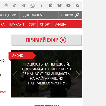
СПЕЦТЕМИ
ДОПОМОГА
ПОШУК
УРА
НАУКА+IT
СВІТ
СПОРТ
АФІША
ПРЯМИЙ ЕФІР
АНОНС
АНОНС
И?
КІНЕЦЬ ВОРОЖИМ
ПРАЦЮЮТЬ НА ПЕРЕДОВІЙ:
"МОЛНІЯМ" ТА FPV: ЯК
ПІДТРИМАЙТЕ ВІЙСЬККОРІВ
УКРАЇНСЬКИЙ STEP-3
"5 КАНАЛУ", ЯКІ ЗНІМАЮТЬ
"
ЗМІНЮЄ ПРАВИЛА ГРИ –
НА НАЙГАРЯЧІШИХ
ПОДРОБИЦІ ПРО
НАПРЯМКАХ ФРОНТУ
ПЕРЕХОПЛЮВАЧ
ском