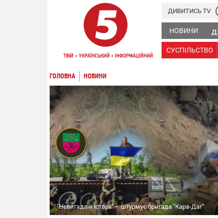
ДИВИТИСЬ TV
НОВИНИ
СУСПІЛЬСТВО
ГОЛОВНА
НОВИНИ
"Невигадані історії" – штурмує бригада "Кара-Даг"