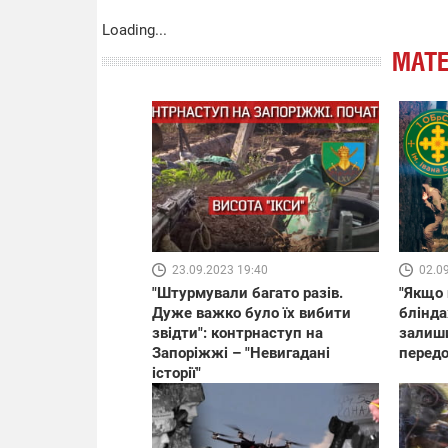
Loading...
МАТЕ
02.0
23.09.2023 19:40
"Якщо 
"Штурмували багато разів.
блінда
Дуже важко було їх вибити
залиши
звідти": контрнаступ на
передов
Запоріжжі – "Невигадані
історії"