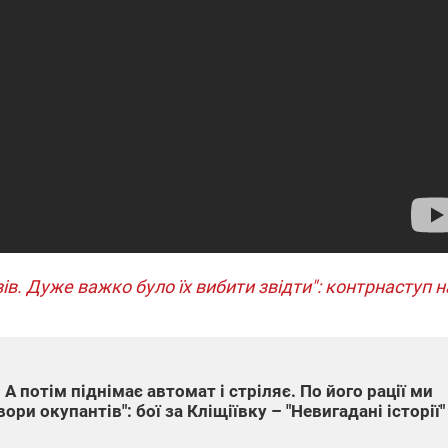
які знімають на
найгарячіших
напрямках фронту
7:15
04.12.2025 12:37
: дрони,
"Відправте
 – триває
Вернадського на
на потреби
фронт": стрілецька
рьох
бригада Повітряних
сил ЗСУ збирає на
НРК Numo
в. Дуже важко було їх вибити звідти": контрнаступ н
 А потім піднімає автомат і стріляє. По його рації ми
ори окупантів": бої за Кліщіївку – "Невигадані історії"