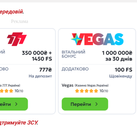
передовій
.
дтримуйте ЗСУ
.