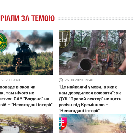
РІАЛИ ЗА ТЕМОЮ
9.2023 19:40
26.08.2023 19:40
попаде в окоп чи
"Це найважчі умови, в яких
ж, там нічого не
нам доводилося воювати": як
ться: САУ "Богдана" на
ДУК "Правий сектор" нищить
ій – "Невигадані історії"
росіян під Кремінною –
"Невигадані історії"