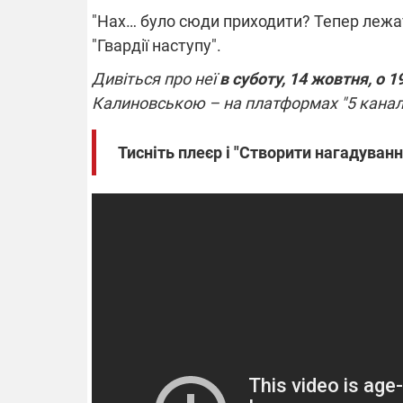
"Нах… було сюди приходити? Тепер лежат
"Гвардії наступу".
Дивіться про неї
в суботу, 14 жовтня, о 1
ВІДКЛЮЧЕ
Калиновською – на платформах "5 канал
Частина спо
областях за
Тисніть плеєр і "Створити нагадуван
російських о
Готуйте пав
спеку у сер
графіки від
08.09.2025 1
Підтримай
"Машинерію 
виграй леге
Dodge Challe