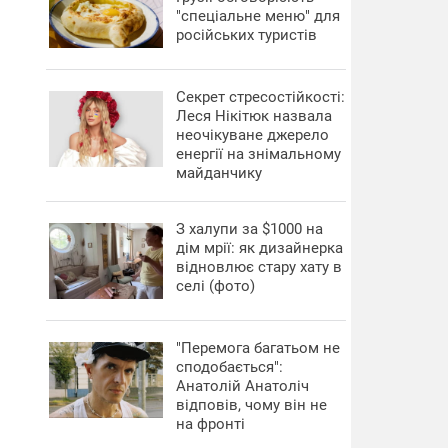
"спеціальне меню" для
російських туристів
Секрет стресостійкості:
Леся Нікітюк назвала
неочікуване джерело
енергії на знімальному
майданчику
З халупи за $1000 на
дім мрії: як дизайнерка
відновлює стару хату в
селі (фото)
"Перемога багатьом не
сподобається":
Анатолій Анатоліч
відповів, чому він не
на фронті