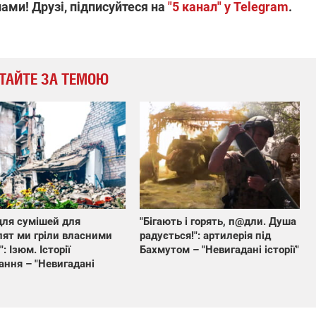
ами! Друзі, підписуйтеся на
"5 канал" у Telegram
.
ТАЙТЕ ЗА ТЕМОЮ
для сумішей для
"Бігають і горять, п@дли. Душа
ят ми гріли власними
радується!": артилерія під
: Ізюм. Історії
Бахмутом – "Невигадані історії"
ння – "Невигадані