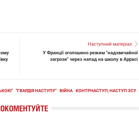
Наступний матеріал
лому
У Франції оголошено режим "надзвичайної
ївку
загрози" через напад на школу в Аррасі
СЬКОЮ"
"ГВАРДІЯ НАСТУПУ"
ВІЙНА
КОНТРНАСТУП, НАСТУП ЗСУ
РОКОМЕНТУЙТЕ