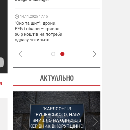
які знімають 
найгарячіших
напрямках фр
14.11.2025 17:15
04.12.2025 12:
"Око та щит": дрони,
"Відправте
РЕБ і пікапи – триває
Вернадського
збір коштів на потреби
фронт": стріл
одразу чотирьох
бригада Повіт
бригад ЗСУ
сил ЗСУ збира
НРК Numo
АКТУАЛЬНО
а
"ШЛАГБАУМ" НА
"КАРЛСОН" ІЗ
СЕРГІЙ ПУШКАР,
ДЕРЖКОНТРАКТАХ: НАБУ
ГРУШЕВСЬКОГО: НАБУ
ЗГАДАНИЙ У "ПЛІВКАХ
ВИЙШЛО НА ОДНОГО З
РОЗКРИЛО ЗЛОЧИННУ
МІНДІЧА", ЗАЛИШИВ
КЕРІВНИКІВ КОРУПЦІЙНОЇ
ОРГАНІЗАЦІЮ В
УКРАЇНУ