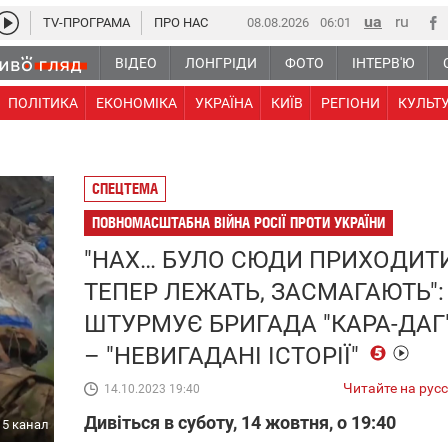
TV-ПРОГРАМА
ПРО НАС
08.08.2026
06 01
ВІДЕО
ЛОНГРІДИ
ФОТО
ІНТЕРВ'Ю
ПОЛІТИКА
ЕКОНОМІКА
УКРАЇНА
КИЇВ
РЕГІОНИ
КУЛЬТ
СПЕЦТЕМА
ПОВНОМАСШТАБНА ВІЙНА РОСІЇ ПРОТИ УКРАЇНИ
"НАХ… БУЛО СЮДИ ПРИХОДИТ
ТЕПЕР ЛЕЖАТЬ, ЗАСМАГАЮТЬ":
ШТУРМУЄ БРИГАДА "КАРА-ДАГ
– "НЕВИГАДАНІ ІСТОРІЇ"
Читайте на рус
14.10.2023 19:40
Дивіться в суботу, 14 жовтня, о 19:40
5 канал