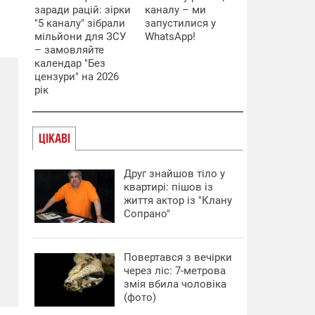
заради рацій: зірки
каналу – ми
"5 каналу" зібрали
запустилися у
мільйони для ЗСУ
WhatsApp!
– замовляйте
календар "Без
цензури" на 2026
рік
ЦІКАВІ
Друг знайшов тіло у
квартирі: пішов із
життя актор із "Клану
Сопрано"
Повертався з вечірки
через ліс: 7-метрова
змія вбила чоловіка
(фото)