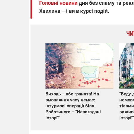
Головні новини
дня без спаму та рекл
Хвилина – і ви в курсі подій.
ЧИ
Виходь – або граната! На
"Воду 
вмовляння часу немає:
немовл
штурмові операції біля
тілами"
Роботиного – "Невигадані
вижива
історії"
історії"