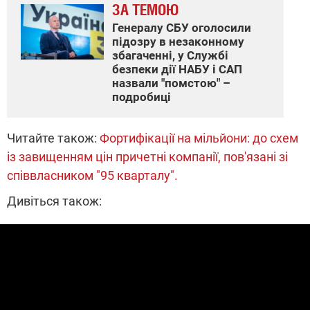
ЗА ТЕМОЮ
Генералу СБУ оголосили
підозру в незаконному
збагаченні, у Службі
безпеки дії НАБУ і САП
назвали "помстою" –
подробиці
Читайте також:
Фортифікації на мільйони: до схем
із завищенням цін причетні компанії, пов'язані зі
співвласником "95 кварталу".
Дивіться також: