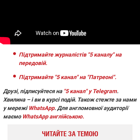
Підтримайте журналістів "5 каналу" на
передовій.
Підтримайте "5 канал" на "Патреоні".
Друзі, підписуйтеся на
"5 канал" у Telegram
.
Хвилина – і ви в курсі подій. Також стежте за нами
у мережі
WhatsApp
. Для англомовної аудиторії
маємо
WhatsApp англійською.
ЧИТАЙТЕ ЗА ТЕМОЮ