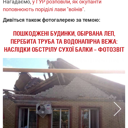
Нагадаємо,
у ГУР розповіли, як окупанти
поповнюють поріділі лави "воїнів"
.
Дивіться також фотогалерею за темою:
ПОШКОДЖЕНІ БУДИНКИ, ОБІРВАНА ЛЕП,
ПЕРЕБИТА ТРУБА ТА ВОДОНАПІРНА ВЕЖА:
НАСЛІДКИ ОБСТРІЛУ СУХОЇ БАЛКИ – ФОТОЗВІТ