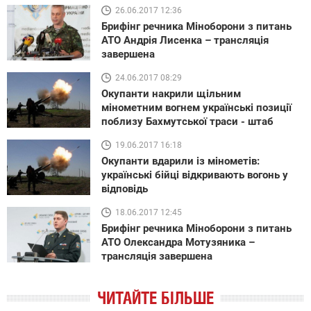
26.06.2017 12:36
Брифінг речника Міноборони з питань
АТО Андрія Лисенка – трансляція
завершена
24.06.2017 08:29
Окупанти накрили щільним
мінометним вогнем українські позиції
поблизу Бахмутської траси - штаб
19.06.2017 16:18
Окупанти вдарили із мінометів:
українські бійці відкривають вогонь у
відповідь
18.06.2017 12:45
Брифінг речника Міноборони з питань
АТО Олександра Мотузяника –
трансляція завершена
ЧИТАЙТЕ БІЛЬШЕ