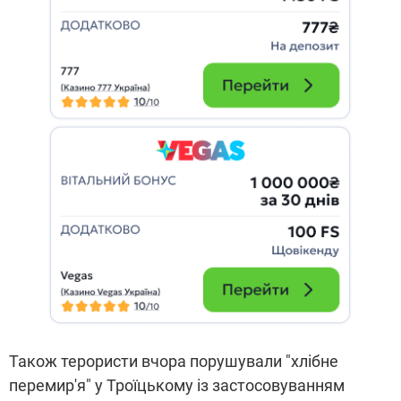
Також терористи вчора порушували "хлібне
перемир'я" у Троїцькому із застосовуванням