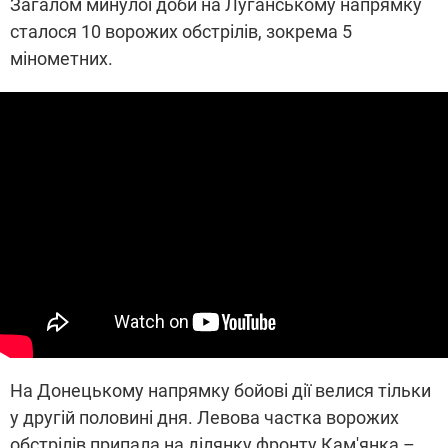
Загалом минулої доби на Луганському напрямку
сталося 10 ворожих обстрілів, зокрема 5
мінометних.
На Донецькому напрямку бойові дії велися тільки
у другій половині дня. Левова частка ворожих
обстрілів припала на ділянку фронту Кам'янка –