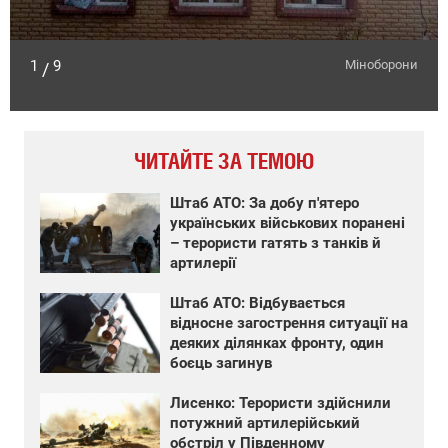
1
9
Міноборони
/
ЧИТАЙТЕ ЗА ТЕМОЮ
Штаб АТО: За добу п'ятеро
українських військових поранені
– терористи гатять з танків й
артилерії
Штаб АТО: Відбувається
відносне загострення ситуації на
деяких ділянках фронту, один
боєць загинув
Лисенко: Терористи здійснили
потужний артилерійський
обстріл у Південному