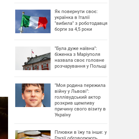
​Як повернути своє:
українка в Італії
"вибила" з роботодавця
борги за 4,5 роки
"Була дуже наївна":
біженка з Маріуполя
назвала своє головне
розчарування у Польщі
"Моя родина пережила
війну у Львові":
голлівудський актор
розкрив щемливу
причину свого візиту в
Україну
Плювки в їжу та інше: у
Грузії обговорюють