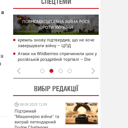
СПЕЦТЕМИ
 а
СПЕЦОПЕРА
ПОВНОМАСШТАБНА ВІЙНА РОСІЇ
НА РО
ПРОТИ УКРАЇНИ
ГО
кремль знову підтвердив, що не хоче
НАБУ
СБС за 48 г
завершувати війну – ЦПД
чого
військових 
Атаки на Wildberries спричинили шок у
сія
В Ялті прол
та
російській роздрібній торгівлі – Die
пожежа: пор
з
Welt
ВИБІР РЕДАКЦІЇ
08.09.2025 12:09
11.08.2025 15:
Підтримай
Працюють на
"Машинерію війни" та
передовій:
виграй легендарний
підтримайте
Dodge Challenger
військкорів "5