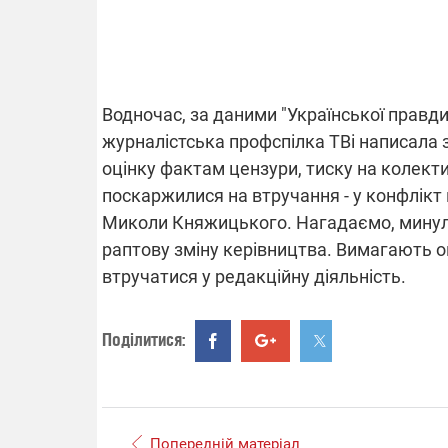
ВІДКЛЮЧЕ
Водночас, за даними "Української правди
журналістська профспілка ТВі написала 
Частина спо
областях за
оцінку фактам цензури, тиску на колект
російських о
Готуйте пав
поскаржилися на втручання - у конфлікт
спеку у сер
Миколи Княжицького. Нагадаємо, минулог
графіки від
раптову зміну керівництва. Вимагають о
втручатися у редакційну діяльність.
Поділитися:
08.09.2025 1
Підтримай
"Машинерію 
виграй леге
Попередній матеріал
Dodge Challe