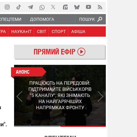
СПЕЦТЕМИ
ДОПОМОГА
ПОШУК
УРА
НАУКА+IT
СВІТ
СПОРТ
АФІША
ПРЯМИЙ ЕФІР
АНОНС
АНОНС
КІНЕЦЬ ВОРОЖИМ
ПРАЦЮЮТЬ НА ПЕРЕДОВІЙ:
"МОЛНІЯМ" ТА FPV: ЯК
ПІДТРИМАЙТЕ ВІЙСЬККОРІВ
УКРАЇНСЬКИЙ STEP-3
"5 КАНАЛУ", ЯКІ ЗНІМАЮТЬ
ЗМІНЮЄ ПРАВИЛА ГРИ –
НА НАЙГАРЯЧІШИХ
ПОДРОБИЦІ ПРО
а
НАПРЯМКАХ ФРОНТУ
ПЕРЕХОПЛЮВАЧ
и".