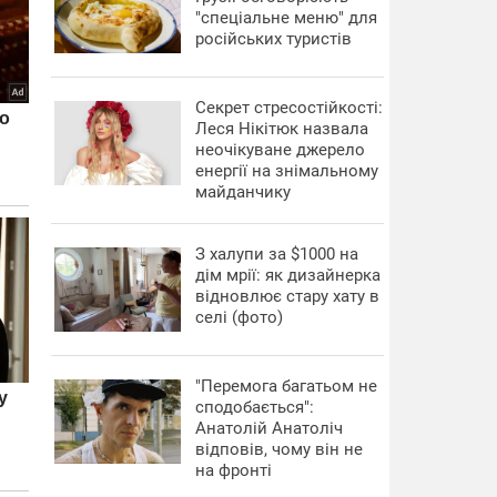
"спеціальне меню" для
російських туристів
Секрет стресостійкості:
Леся Нікітюк назвала
неочікуване джерело
енергії на знімальному
майданчику
З халупи за $1000 на
дім мрії: як дизайнерка
відновлює стару хату в
селі (фото)
"Перемога багатьом не
сподобається":
Анатолій Анатоліч
відповів, чому він не
на фронті