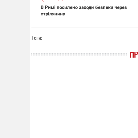
В Римі посилено заходи безпеки через
стрілянину
14.11.2025 1
"Око та щит"
РЕБ і пікапи
збір коштів 
Теги:
одразу чоти
бригад ЗСУ
П