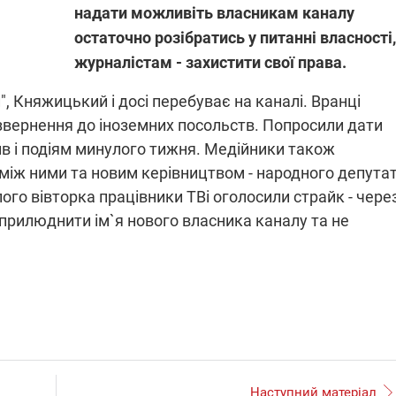
надати можливіть власникам каналу
остаточно розібратись у питанні власності,
журналістам - захистити свої права.
ПЛІВКИ МІНДІЧА: СПРАВА
ННЯ СВІТЛА В УКРАЇНІ
ОБОРУДОК ДРУГА ЗЕЛЕНСЬКО
", Княжицький і досі перебуває на каналі. Вранці
звернення до іноземних посольств. Попросили дати
живачів у чотирьох
Нова підозра у справі Міндіча: 
лишається без світла після
взялося за колишнього виконав
ив і подіям минулого тижня. Медійники також
бстрілів
директора Енергоатому
ербанки: через аномальну
З колишнього віцепрем'єра Олек
 між ними та новим керівництвом - народного депута
пні, можуть повернутися
Чернишова зняли електронний
о вівторка працівники ТВі оголосили страйк - чере
ключень – подробиці
браслет стеження
прилюднити ім`я нового власника каналу та не
2:09
11.08.2025 15:16
Працюють на
війни" та
передовій:
ндарний
підтримайте
Наступний матеріал
nger
військкорів "5 каналу",