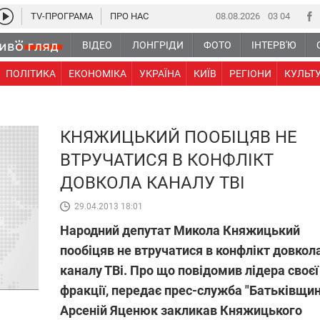
TV-ПРОГРАМА
ПРО НАС
08.08.2026
03 04
ВІДЕО
ЛОНГРІДИ
ФОТО
ІНТЕРВ'Ю
ПОЛІТИКА
ЕКОНОМІКА
УКРАЇНА
КИЇВ
РЕГІОНИ
КУЛЬТ
КНЯЖИЦЬКИЙ ПООБІЦЯВ НЕ
ВТРУЧАТИСЯ В КОНФЛІКТ
ДОВКОЛА КАНАЛУ ТВІ
29.04.2013 18:01
Народний депутат Микола Княжицький
пообіцяв не втручатися в конфлікт довкол
каналу ТВі. Про що повідомив лідера своєї
фракції, передає прес-служба "Батьківщин
Арсеній Яценюк закликав Княжицького