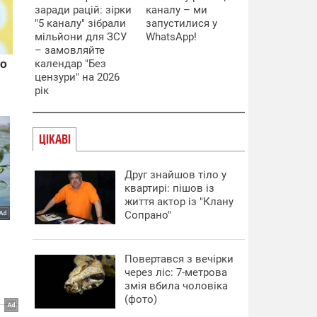
заради рацій: зірки
каналу – ми
"5 каналу" зібрали
запустилися у
мільйони для ЗСУ
WhatsApp!
– замовляйте
календар "Без
цензури" на 2026
рік
ЦІКАВІ
Друг знайшов тіло у
квартирі: пішов із
життя актор із "Клану
Сопрано"
Повертався з вечірки
через ліс: 7-метрова
змія вбила чоловіка
(фото)