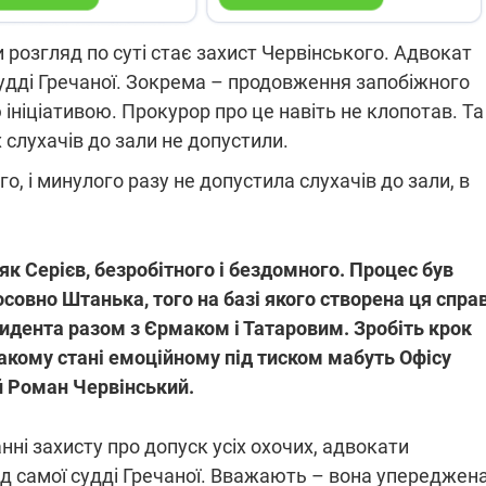
 розгляд по суті стає захист Червінського. Адвокат
судді Гречаної. Зокрема – продовження запобіжного
ініціативою. Прокурор про це навіть не клопотав. Та
слухачів до зали не допустили.
о, і минулого разу не допустила слухачів до зали, в
як Серієв, безробітного і бездомного. Процес був
овно Штанька, того на базі якого створена ця справ
зидента разом з Єрмаком і Татаровим. Зробіть крок
 такому стані емоційному під тиском мабуть Офісу
й Роман Червінський.
нні захисту про допуск усіх охочих, адвокати
ід самої судді Гречаної. Вважають – вона упереджена