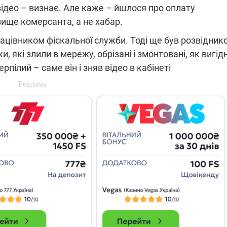
відео – визнає. Але каже – йшлося про оплату
вище комерсанта, а не хабар.
ацівником фіскальної служби. Тоді ще був розвідник
и, які злили в мережу, обрізані і змонтовані, як вигід
пілий – саме він і зняв відео в кабінеті