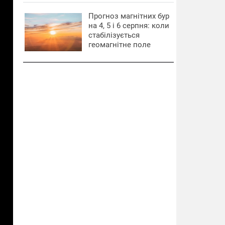
Прогноз магнітних бур
на 4, 5 і 6 серпня: коли
стабілізується
геомагнітне поле