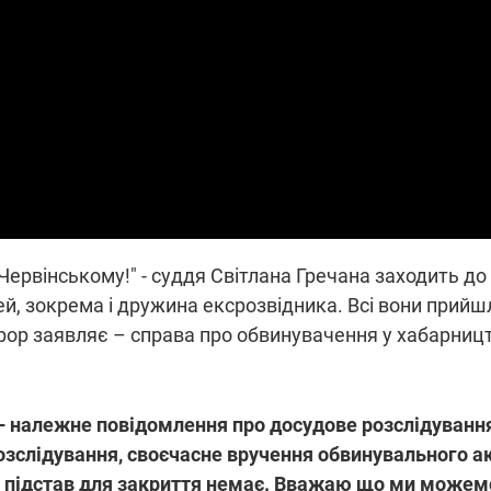
які знімають на
найгарячіших
напрямках фронту
7:15
04.12.2025 12:37
: дрони,
"Відправте
 – триває
Вернадського на
на потреби
фронт": стрілецька
рьох
бригада Повітряних
сил ЗСУ збирає на
НРК Numo
 Червінському!" - суддя Світлана Гречана заходить до
ей, зокрема і дружина ексрозвідника. Всі вони прийш
рор заявляє – справа про обвинувачення у хабарницт
 – належне повідомлення про досудове розслідування
озслідування, своєчасне вручення обвинувального а
, підстав для закриття немає. Вважаю що ми можем