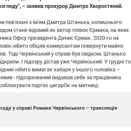
озгляду", – заявив прокурор Дмитро Хворостяний.
они пов'язані з ім'ям Дмитра Штанька, колишнього
годом стане відомий як автор плівок Єрмака, на яких
ника Офісу президента Денис Єрмак. 2020-го на
ловік нібито обіцяв комерсантам повернути майно
ів. Тоді Червінський у справі був свідком. Штанько
відкрили. І підозру дістав уже Червінський. У грудні то
ідник нібито вимагає хабаря у іншого чоловіка –
явив - підозрюваний видавав себе за працівника
розблокувати партію цигарОк на митниці.
суду у справі Романа Червінського – трансляція