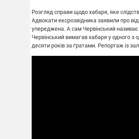
Розгляд справи щодо хабаря, яке слідст
Адвокати ексрозвідника заявили про відв
ВІДКЛЮЧЕ
упереджена. А сам Червінський називає
Червінський вимагав хабаря у одного з о
Частина спо
десяти років за ґратами. Репортаж із за
областях за
російських о
Готуйте пав
спеку у сер
графіки від
08.09.2025 1
Підтримай
"Машинерію 
виграй леге
Dodge Challe