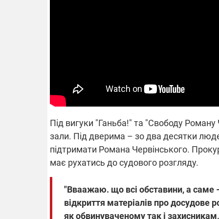
14.11.2025 1
"Око та щит"
РЕБ і пікапи
збір коштів 
одразу чоти
бригад ЗСУ
Під вигуки "Ганьба!" та "Свободу Роману
зали. Під дверима – зо два десятки люд
підтримати Романа Червінського. Проку
має рухатись до судового розгляду.
"Вваажаю. що всі обставини, а саме
відкриття матеріалів про досудове р
як обвинуваченому так і захисникам