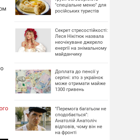
"спеціальне меню" для
дом
російських туристів
Секрет стресостійкості:
Леся Нікітюк назвала
неочікуване джерело
енергії на знімальному
майданчику
го
Доплата до пенсії у
серпні: хто з українок
може отримати майже
1300 гривень
ого
"Перемога багатьом не
сподобається":
Анатолій Анатоліч
відповів, чому він не
на фронті