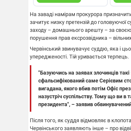
На заваді намірам прокурора призначити
зачитує низку претензій до головуючої 
заходу – домашнього арешту – за своєю 
порушення прав ексрозвідника – вільних 
Червінський звинувачує суддю, яка і цьог
упередженості. Тій уривається терпець.
"Базуючись на заявах злочинців такі 
сфальсифікований саме Серієвим стос
вигадана, якого вбив потім Офіс пре
назустріч суспільству. Тому що ви в
президента", – заявив обвинувачени
Після того, як суддя відмовляє в клопота
Червінського заявляють інше – про відв