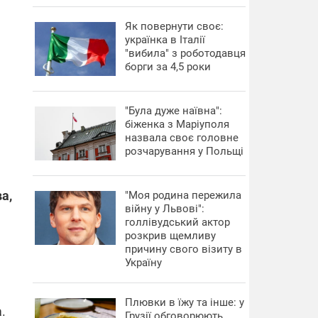
​Як повернути своє:
українка в Італії
"вибила" з роботодавця
борги за 4,5 роки
"Була дуже наївна":
біженка з Маріуполя
назвала своє головне
розчарування у Польщі
а,
"Моя родина пережила
війну у Львові":
голлівудський актор
розкрив щемливу
причину свого візиту в
Україну
Плювки в їжу та інше: у
.
Грузії обговорюють