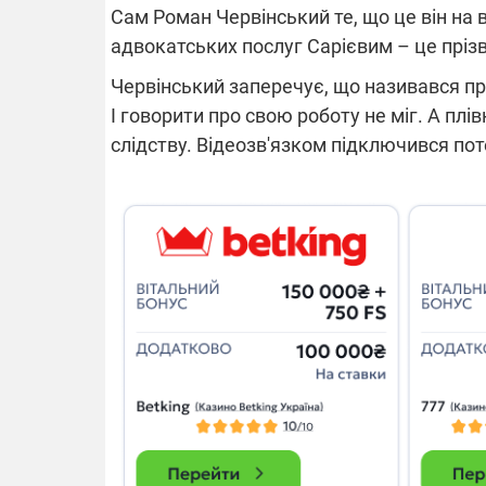
Сам Роман Червінський те, що це він на 
адвокатських послуг Сарієвим – це пріз
Червінський заперечує, що називався пр
І говорити про свою роботу не міг. А плівк
слідству. Відеозв'язком підключився потер