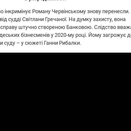
во інкримінує Роману Червінському знову перенесли.
ід судді Світлани Гречаної. На думку захисту, вона
ПЛІВКИ МІНДІЧА: СПРАВА
ННЯ СВІТЛА В УКРАЇНІ
 справу штучно створеною Банковою. Слідство вваж
ОБОРУДОК ДРУГА ЗЕЛЕНСЬКО
деських бізнесменів у 2020-му році. Йому загрожує д
живачів у чотирьох
Нова підозра у справі Міндіча: 
ли суду – у сюжеті Ганни Рибалки.
лишається без світла після
взялося за колишнього виконав
бстрілів
директора Енергоатому
ербанки: через аномальну
З колишнього віцепрем'єра Олек
пні, можуть повернутися
Чернишова зняли електронний
ключень – подробиці
браслет стеження
2:09
11.08.2025 15:16
Працюють на
війни" та
передовій:
ндарний
підтримайте
nger
військкорів "5 каналу",