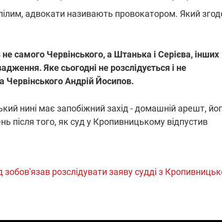
терпілим, адвокати називають провокатором. Який зго
 не самого Червінського, а Штанька і Серієва, інших
адження. Яке сьогодні не розслідується і не
а Червінського Андрій Йосипов.
кий нині має запобіжний захід - домашній арешт, йо
нь після того, як суд у Кропивницькому відпустив
д зобов'язав розслідувати заяву судді з Кропивницьк