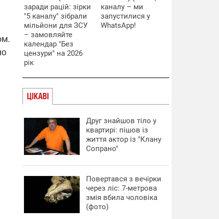
заради рацій: зірки
каналу – ми
"5 каналу" зібрали
запустилися у
мільйони для ЗСУ
WhatsApp!
– замовляйте
ом.
календар "Без
но
цензури" на 2026
рік
ЦІКАВІ
Друг знайшов тіло у
квартирі: пішов із
життя актор із "Клану
Сопрано"
Повертався з вечірки
через ліс: 7-метрова
змія вбила чоловіка
(фото)