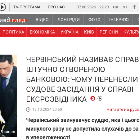
TV-ПРОГРАМА
ПРО НАС
07.08.2026
22 24
ВІДЕО
ЛОНГРІДИ
ФОТО
ІНТЕРВ'Ю
ПОЛІТИКА
ЕКОНОМІКА
УКРАЇНА
КИЇВ
РЕГІОНИ
КУЛЬТ
ЧЕРВІНСЬКИЙ НАЗИВАЄ СПРА
ШТУЧНО СТВОРЕНОЮ
БАНКОВОЮ: ЧОМУ ПЕРЕНЕСЛИ
СУДОВЕ ЗАСІДАННЯ У СПРАВІ
ЕКСРОЗВІДНИКА
Читайте на рус
19.10.2024 20:50
Червінський звинувачує суддю, яка і цього,
минулого разу не допустила слухачів до за
5 канал
в упередженості