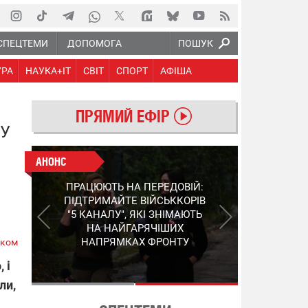
СПЕЦТЕМИ
ДОПОМОГА
ПОШУК
УРА
НАУКА+IT
СВІТ
СПОРТ
АФІША
ПРЯМИЙ ЕФІР
ВУ
АНОНС
АНОНС
КІНЕЦЬ ВОРОЖИМ
ПРАЦЮЮТЬ НА ПЕРЕДОВІЙ:
"МОЛНІЯМ" ТА FPV: ЯК
ПІДТРИМАЙТЕ ВІЙСЬККОРІВ
УКРАЇНСЬКИЙ STEP-3
"5 КАНАЛУ", ЯКІ ЗНІМАЮТЬ
ЗМІНЮЄ ПРАВИЛА ГРИ –
НА НАЙГАРЯЧІШИХ
ПОДРОБИЦІ ПРО
НАПРЯМКАХ ФРОНТУ
ском
ПЕРЕХОПЛЮВАЧ
 і
ли,