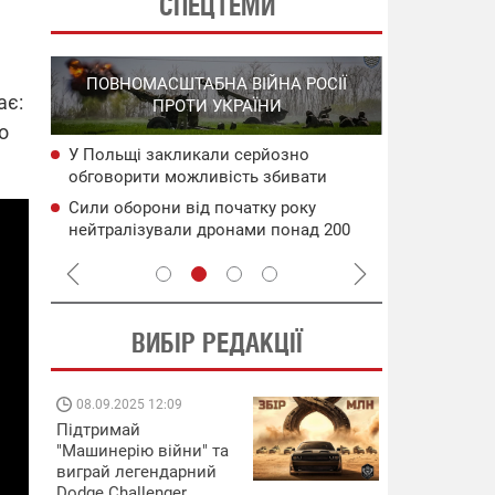
СПЕЦТЕМИ
СПЕЦОПЕРА
ПОВНОМАСШТАБНА ВІЙНА РОСІЇ
НА РО
ає:
ПРОТИ УКРАЇНИ
ГО
о
У Польщі закликали серйозно
НАБУ
Уражено во
обговорити можливість збивати
чого
дронами в 
російські ракети ще над Україною
Генштаб ЗС
Сили оборони від початку року
сія
Подвійний 
нейтралізували дронами понад 200
цілям рф: д
тис. росіян
ВИБІР РЕДАКЦІЇ
08.09.2025 12:09
11.08.2025 15:
Підтримай
Працюють на
"Машинерію війни" та
передовій:
виграй легендарний
підтримайте
Dodge Challenger
військкорів "5