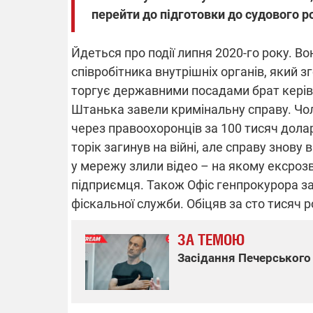
перейти до підготовки до судового р
Йдеться про події липня 2020-го року. В
співробітника внутрішніх органів, який з
торгує державними посадами брат керів
Штанька завели кримінальну справу. Чо
через правоохоронців за 100 тисяч долар
торік загинув на війні, але справу знову 
у мережу злили відео – на якому ексрозв
підприємця. Також Офіс генпрокурора за
фіскальної служби. Обіцяв за сто тисяч 
ЗА ТЕМОЮ
Засідання Печерського 