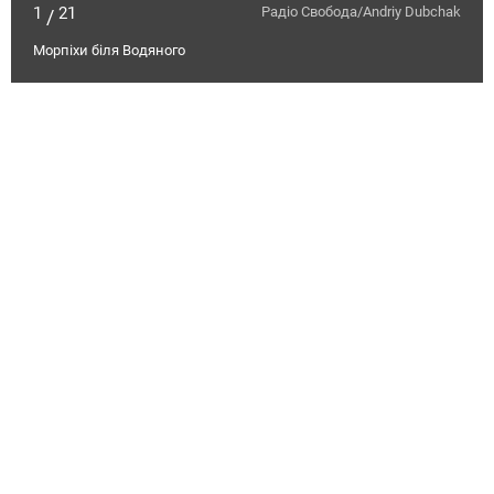
1
21
Радіо Свобода/Andriy Dubchak
/
Морпіхи біля Водяного