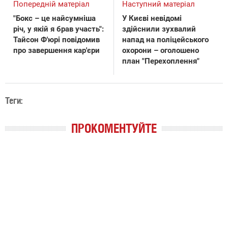
Попередній матеріал
Наступний матеріал
"Бокс – це найсумніша
У Києві невідомі
річ, у якій я брав участь":
здійснили зухвалий
Тайсон Ф'юрі повідомив
напад на поліцейського
про завершення кар'єри
охорони – оголошено
план "Перехоплення"
Теги:
ПРОКОМЕНТУЙТЕ