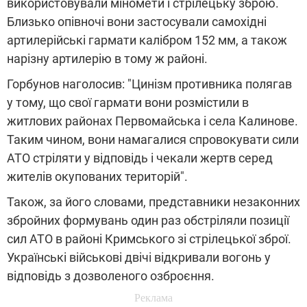
використовували міномети і стрілецьку зброю.
Близько опівночі вони застосували самохідні
артилерійські гармати калібром 152 мм, а також
нарізну артилерію в тому ж районі.
Горбунов наголосив: "Цинізм противника полягав
у тому, що свої гармати вони розмістили в
житлових районах Первомайська і села Калинове.
Таким чином, вони намагалися спровокувати сили
АТО стріляти у відповідь і чекали жертв серед
жителів окупованих територій".
Також, за його словами, представники незаконних
збройних формувань один раз обстріляли позиції
сил АТО в районі Кримського зі стрілецької зброї.
Українські військові двічі відкривали вогонь у
відповідь з дозволеного озброєння.