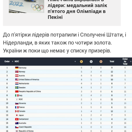
лідери: медальний залік
п'ятого дня Олімпіади в
Пекіні
До п'ятірки лідерів потрапили і Сполучені Штати, і
Нідерланди, в яких також по чотири золота.
України ж поки що немає у списку призерів.