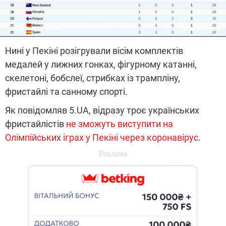
Медальний залік
olympics.com
Нині у Пекіні розігрували вісім комплектів
медалей у лижних гонках, фігурному катанні,
скелетоні, бобслеї, стрибках із трампліну,
фристайлі та санному спорті.
Як повідомляв 5.UA, відразу троє українських
фристайлістів
не зможуть виступити на
Олімпійських іграх у Пекіні через коронавірус
.