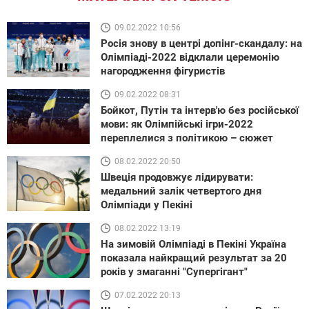
09.02.2022 10:56
Росія знову в центрі допінг-скандалу: на
Олімпіаді-2022 відклали церемонію
нагородження фігуристів
09.02.2022 08:31
Бойкот, Путін та інтерв'ю без російської
мови: як Олімпійські ігри-2022
переплелися з політикою – сюжет
08.02.2022 20:50
Швеція продовжує лідирувати:
медальний залік четвертого дня
Олімпіади у Пекіні
08.02.2022 13:19
На зимовій Олімпіаді в Пекіні Україна
показала найкращий результат за 20
років у змаганні "Супергігант"
07.02.2022 20:13