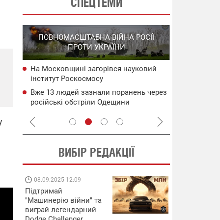
СПЕЦТЕМИ
СПЕЦОПЕРА
ПОВНОМАСШТАБНА ВІЙНА РОСІЇ
НА РО
ПРОТИ УКРАЇНИ
ГО
На Московщині загорівся науковий
НАБУ
Операція "К
інститут Роскосмосу
чого
"Мадяр" по
на ТОТ
Вже 13 людей зазнали поранень через
сія
Сили оборо
російські обстріли Одещини
Криму та ни
ворога – Г
у
ВИБІР РЕДАКЦІЇ
08.09.2025 12:09
11.08.2025 15:
Підтримай
Працюють на
"Машинерію війни" та
передовій:
виграй легендарний
підтримайте
Dodge Challenger
військкорів "5