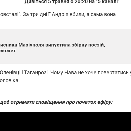
Дивіться 5 травня о 20:20 на "5 каналі"
всталі". За три дні її Андрія вбили, а сама вона
ПЛІВКИ МІНДІЧА: СПРАВА
ННЯ СВІТЛА В УКРАЇНІ
ОБОРУДОК ДРУГА ЗЕЛЕНСЬКО
живачів у чотирьох
Нова підозра у справі Міндіча: 
хисника Маріуполя випустила збірку поезій,
лишається без світла після
взялося за колишнього виконав
 сюжет
бстрілів
директора Енергоатому
ербанки: через аномальну
З колишнього віцепрем'єра Олек
пні, можуть повернутися
Чернишова зняли електронний
ключень – подробиці
браслет стеження
ленівці і Таганрозі. Чому Нава не хоче повертатись 
оловіка.
, щоб отримати сповіщення про початок ефіру:
2:09
11.08.2025 15:16
Працюють на
війни" та
передовій:
ндарний
підтримайте
nger
військкорів "5 каналу",