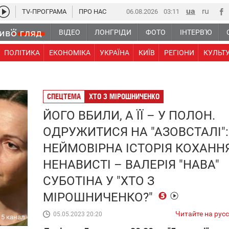
TV-ПРОГРАМА
ПРО НАС
06.08.2026
03 11
ВІДЕО
ЛОНГРІДИ
ФОТО
ІНТЕРВ'Ю
ПОЛІТИКА
ЕКОНОМІКА
УКРАЇНА
КИЇВ
РЕГІОНИ
КУЛЬТ
СПЕЦТЕМА
ХТО З МІРОШНИЧЕНКО
ЙОГО ВБИЛИ, А ЇЇ – У ПОЛОН.
ОДРУЖИТИСЯ НА "АЗОВСТАЛІ":
НЕЙМОВІРНА ІСТОРІЯ КОХАННЯ
НЕНАВИСТІ – ВАЛЕРІЯ "НАВА"
СУБОТІНА У "ХТО З
МІРОШНИЧЕНКО?"
Читайте на рус
05.05.2023 20:20
5 канал