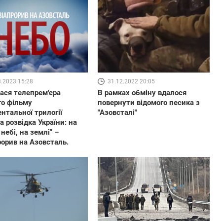
3.2023 15:28
31.12.2022 20:05
ася телепрем'єра
В рамках обміну вдалося
о фільму
повернути відомого песика з
нтальної трилогії
"Азовсталі"
а розвідка України: на
 небі, на землі" –
рорив на Азовсталь.