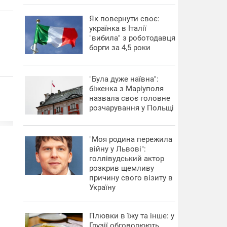
​Як повернути своє:
українка в Італії
"вибила" з роботодавця
борги за 4,5 роки
"Була дуже наївна":
біженка з Маріуполя
назвала своє головне
розчарування у Польщі
"Моя родина пережила
війну у Львові":
голлівудський актор
розкрив щемливу
причину свого візиту в
Україну
Плювки в їжу та інше: у
Грузії обговорюють