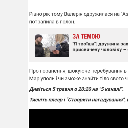
Рівно рік тому Валерія одружилася на "Азо
потрапила в полон.
ВІДКЛЮЧЕ
ЗА ТЕМОЮ
Частина спо
"Я твоїша": дружина за
областях за
присвячену чоловіку –
російських о
Готуйте пав
спеку у сер
графіки від
Про поранення, шокуюче перебування в О
Маріуполь і чи зможе знайти тіло свого ч
Дивіться 5 травня о 20:20 на "5 каналі".
Тисніть плеєр і "Створити нагадування"
08.09.2025 1
Підтримай
"Машинерію 
виграй леге
Dodge Challe