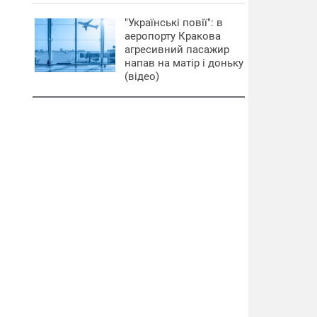
"Українські повії": в
аеропорту Кракова
агресивний пасажир
напав на матір і доньку
(відео)