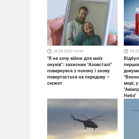
26.03.2023 16:44
09.0
"Я не хочу війни для моїх
Відбул
онуків": захисник "Азовсталі"
першог
повернувся з полону і знову
докуме
повертається на передову –
"Воєнн
сюжет
морі, у
"Авіап
Небо"