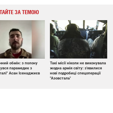
ТАЙТЕ ЗА ТЕМОЮ
чний обмін: з полону
Такі місії ніколи не виконувала
увся парамедик з
жодна армія світу: з'явилися
талі" Асан Ісенаджиєв
нові подробиці спецоперації
"Азовсталь"