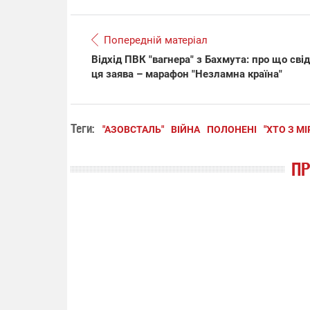
Попередній матеріал
Відхід ПВК "вагнера" з Бахмута: про що сві
ця заява – марафон "Незламна країна"
Теги:
"АЗОВСТАЛЬ"
ВІЙНА
ПОЛОНЕНІ
"ХТО З М
П