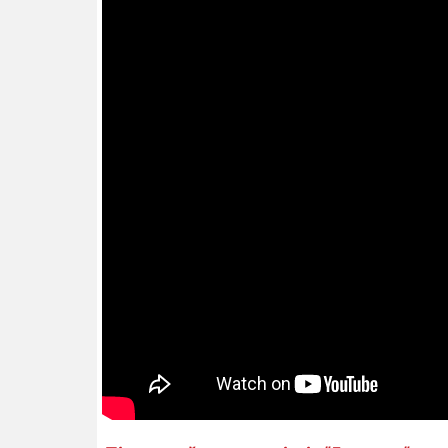
14.11.2025 1
"Око та щит"
РЕБ і пікапи
збір коштів 
одразу чоти
бригад ЗСУ