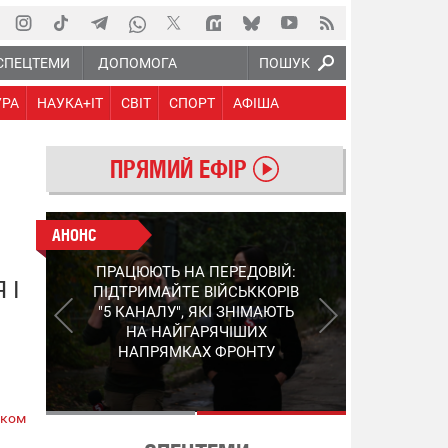
СПЕЦТЕМИ
ДОПОМОГА
ПОШУК
УРА
НАУКА+IT
СВІТ
СПОРТ
АФІША
ПРЯМИЙ ЕФІР
АНОНС
АНОНС
КІНЕЦЬ ВОРОЖИМ
ПРАЦЮЮТЬ НА ПЕРЕДОВІЙ:
"МОЛНІЯМ" ТА FPV: ЯК
 І
ПІДТРИМАЙТЕ ВІЙСЬККОРІВ
УКРАЇНСЬКИЙ STEP-3
"5 КАНАЛУ", ЯКІ ЗНІМАЮТЬ
ЗМІНЮЄ ПРАВИЛА ГРИ –
НА НАЙГАРЯЧІШИХ
ПОДРОБИЦІ ПРО
НАПРЯМКАХ ФРОНТУ
ПЕРЕХОПЛЮВАЧ
ском