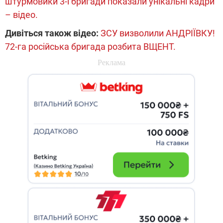
штурмовики 3-ї бригади показали унікальні кадри
– відео.
Дивіться також відео:
ЗСУ визволили АНДРІЇВКУ!
72-га російська бригада розбита ВЩЕНТ.