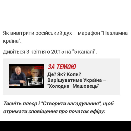
Як вивітрити російський дух – марафон "Незламна
країна".
Дивіться 3 квітня о 20:15 на "5 каналі".
ЗА ТЕМОЮ
Де? Як? Коли?
Вирішуватиме Україна –
"Холодна–Машовець"
Тисніть плеєр і "Створити нагадування", щоб
отримати сповіщення про початок ефіру: