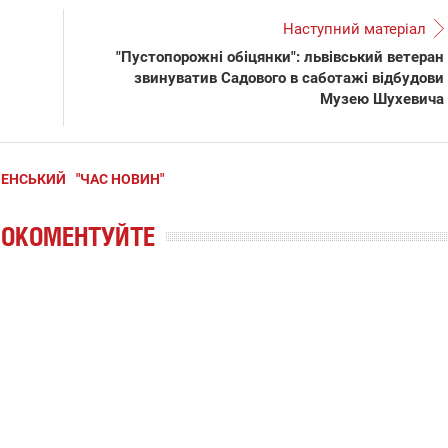
Наступний матеріал
"Пустопорожні обіцянки": львівський ветеран
звинуватив Садового в саботажі відбудови
Музею Шухевича
ЛЕНСЬКИЙ
"ЧАС НОВИН"
РОКОМЕНТУЙТЕ