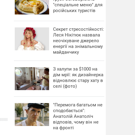
"спеціальне меню" для
російських туристів
Секрет стресостійкості:
Леся Нікітюк назвала
неочікуване джерело
енергії на знімальному
майданчику
З халупи за $1000 на
дім мрії: як дизайнерка
відновлює стару хату в
селі (фото)
"Перемога багатьом не
сподобається":
Анатолій Анатоліч
відповів, чому він не
на фронті