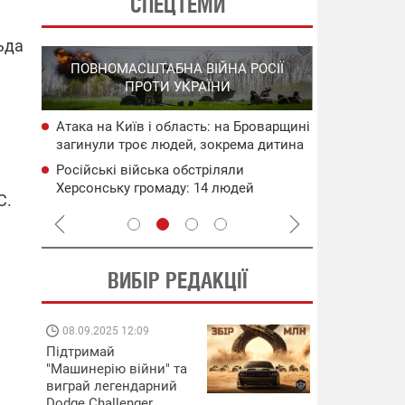
СПЕЦТЕМИ
ьда
СПЕЦОПЕРА
ПОВНОМАСШТАБНА ВІЙНА РОСІЇ
НА РО
ПРОТИ УКРАЇНИ
ГО
Атака на Київ і область: на Броварщині
НАБУ
Операція "
загинули троє людей, зокрема дитина
чого
систем ураз
(оновлено)
флоту рф
Російські війська обстріляли
сія
У рф спала
Херсонську громаду: 14 людей
Ільський НП
С.
поранено, серед них дитина
безпілотник
ВИБІР РЕДАКЦІЇ
08.09.2025 12:09
11.08.2025 15:
Підтримай
Працюють на
"Машинерію війни" та
передовій:
виграй легендарний
підтримайте
Dodge Challenger
військкорів "5