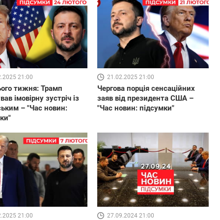
2.2025 21:00
21.02.2025 21:00
ого тижня: Трамп
Чергова порція сенсаційних
вав імовірну зустріч із
заяв від президента США –
ьким – "Час новин:
"Час новин: підсумки"
ки"
2.2025 21:00
27.09.2024 21:00