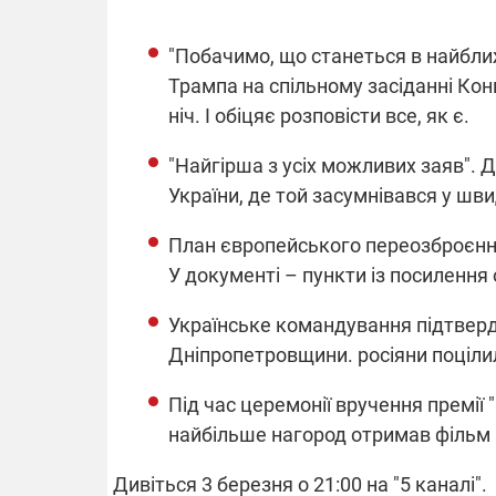
"Побачимо, що станеться в найбли
Трампа на спільному засіданні Кон
ВІДКЛЮЧЕ
ніч. І обіцяє розповісти все, як є.
Частина спо
"Найгірша з усіх можливих заяв".
областях за
України, де той засумнівався у шв
російських о
Готуйте пав
спеку у сер
План європейського переозброєння
графіки від
У документі – пункти із посилення
Українське командування підтверди
Дніпропетровщини. росіяни поцілил
Під час церемонії вручення премії
08.09.2025 1
Підтримай
найбільше нагород отримав фільм 
"Машинерію 
виграй леге
Дивіться 3 березня о 21:00 на "5 каналі".
Dodge Challe