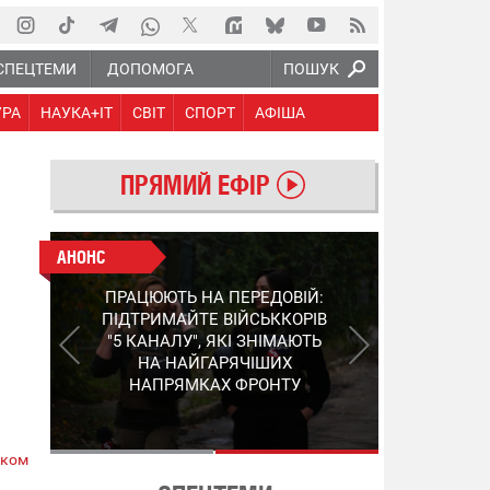
СПЕЦТЕМИ
ДОПОМОГА
ПОШУК
УРА
НАУКА+IT
СВІТ
СПОРТ
АФІША
ПРЯМИЙ ЕФІР
АНОНС
АНОНС
КІНЕЦЬ ВОРОЖИМ
ПРАЦЮЮТЬ НА ПЕРЕДОВІЙ:
"МОЛНІЯМ" ТА FPV: ЯК
ПІДТРИМАЙТЕ ВІЙСЬККОРІВ
УКРАЇНСЬКИЙ STEP-3
"5 КАНАЛУ", ЯКІ ЗНІМАЮТЬ
ЗМІНЮЄ ПРАВИЛА ГРИ –
НА НАЙГАРЯЧІШИХ
ПОДРОБИЦІ ПРО
НАПРЯМКАХ ФРОНТУ
ПЕРЕХОПЛЮВАЧ
ском