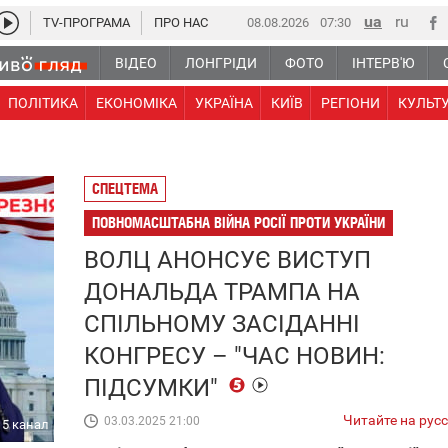
TV-ПРОГРАМА
ПРО НАС
08.08.2026
07 30
ВІДЕО
ЛОНГРІДИ
ФОТО
ІНТЕРВ'Ю
ПОЛІТИКА
ЕКОНОМІКА
УКРАЇНА
КИЇВ
РЕГІОНИ
КУЛЬТ
СПЕЦТЕМА
ПОВНОМАСШТАБНА ВІЙНА РОСІЇ ПРОТИ УКРАЇНИ
ВОЛЦ АНОНСУЄ ВИСТУП
ДОНАЛЬДА ТРАМПА НА
СПІЛЬНОМУ ЗАСІДАННІ
КОНГРЕСУ – "ЧАС НОВИН:
ПІДСУМКИ"
Читайте на рус
03.03.2025 21:00
5 канал