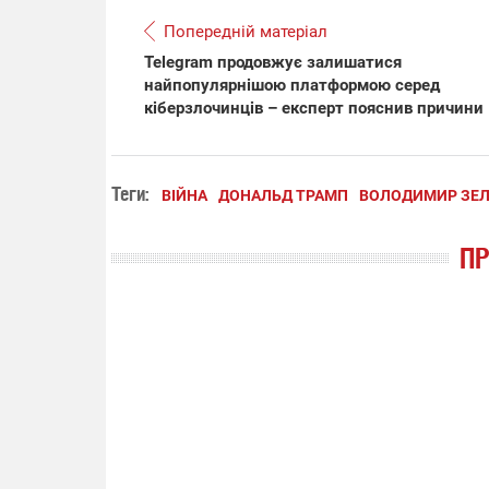
Попередній матеріал
Telegram продовжує залишатися
найпопулярнішою платформою серед
кіберзлочинців – експерт пояснив причини
Теги:
ВІЙНА
ДОНАЛЬД ТРАМП
ВОЛОДИМИР ЗЕ
П