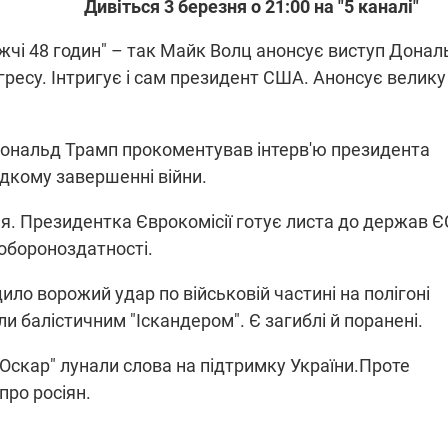
Дивіться 3 березня о 21:00 на "5 каналі"
жчі 48 годин" – так Майк Волц анонсує виступ Донал
гресу. Інтригує і сам президент США. Анонсує велику
ПЛІВКИ МІНДІЧА: СПРАВА
ННЯ СВІТЛА В УКРАЇНІ
ОБОРУДОК ДРУГА ЗЕЛЕНСЬКО
живачів у чотирьох
Нова підозра у справі Міндіча: 
 Дональд Трамп прокоментував інтерв'ю президента
лишається без світла після
взялося за колишнього виконав
идкому завершенні війни.
бстрілів
директора Енергоатому
ербанки: через аномальну
З колишнього віцепрем'єра Олек
пні, можуть повернутися
Чернишова зняли електронний
. Президентка Єврокомісії готує листа до держав Є
ключень – подробиці
браслет стеження
 обороноздатності.
ло ворожий удар по військовій частині на полігоні
и балістичним "Іскандером". Є загиблі й поранені.
 "Оскар" лунали слова на підтримку України.Проте
2:09
11.08.2025 15:16
Працюють на
про росіян.
війни" та
передовій:
ндарний
підтримайте
nger
військкорів "5 каналу",