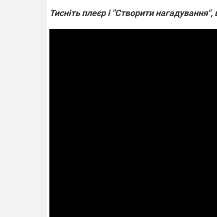
Тисніть плеєр і "Створити нагадування"
14.11.2025 1
"Око та щит"
РЕБ і пікапи
збір коштів 
одразу чоти
бригад ЗСУ