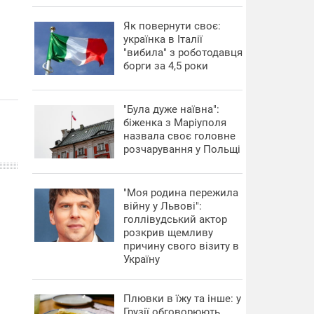
​Як повернути своє:
українка в Італії
"вибила" з роботодавця
борги за 4,5 роки
"Була дуже наївна":
біженка з Маріуполя
назвала своє головне
розчарування у Польщі
"Моя родина пережила
війну у Львові":
голлівудський актор
розкрив щемливу
причину свого візиту в
Україну
Плювки в їжу та інше: у
Грузії обговорюють