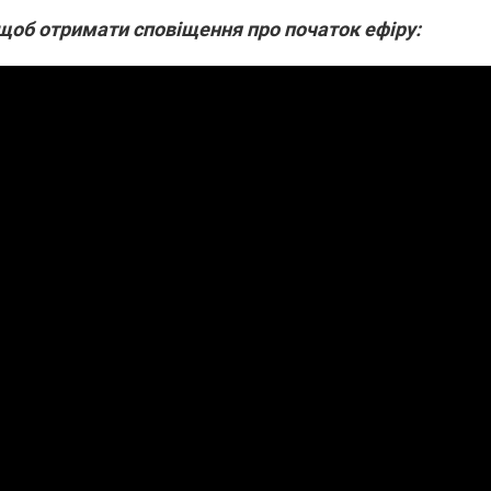
які знімають на
, щоб отримати сповіщення про початок ефіру:
найгарячіших
напрямках фронту
7:15
04.12.2025 12:37
: дрони,
"Відправте
 – триває
Вернадського на
на потреби
фронт": стрілецька
рьох
бригада Повітряних
сил ЗСУ збирає на
НРК Numo