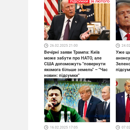
26.02.2025 21:00
24.0
Вечірні заяви Трампа: Київ
Уже ць
може забути про НАТО, але
анонсу
США допоможуть "повернути
Зеленс
якомога більше земель" – "Час
підсум
новин: підсумки"
16.02.2025 17:05
07.0