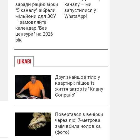
заради рацій: зірки
каналу – ми
"5 каналу" зібрали
запустилися у
мільйони для ЗСУ
WhatsApp!
– замовляйте
календар "Без
цензури" на 2026
рік
ЦІКАВІ
Друг знайшов тіло у
квартирі: пішов із
життя актор із "Клану
Сопрано"
Повертався з вечірки
через ліс: 7-метрова
змія вбила чоловіка
(фото)