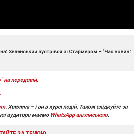
а: Зеленський зустрівся зі Стармером – "Час новин:
" на передовій
.
.
ram
. Хвилина – і ви в курсі подій. Також слідкуйте за
ної аудиторії маємо
WhatsApp англійською
.
ТАЙТЕ ЗА ТЕМОЮ