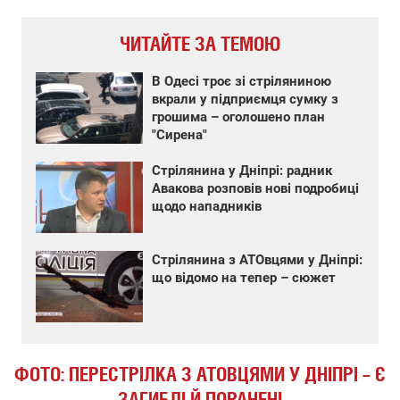
ЧИТАЙТЕ ЗА ТЕМОЮ
В Одесі троє зі стріляниною
вкрали у підприємця сумку з
грошима – оголошено план
"Сирена"
Стрілянина у Дніпрі: радник
Авакова розповів нові подробиці
щодо нападників
Стрілянина з АТОвцями у Дніпрі:
що відомо на тепер – сюжет
ФОТО: ПЕРЕСТРІЛКА З АТОВЦЯМИ У ДНІПРІ – Є
ЗАГИБЛІ Й ПОРАНЕНІ