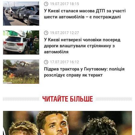
19.07.2017 18:15
У Києві сталася масова ДТП за участі
шести автомобілів – є постраждалі
19.07.2017 12:27
У Києві нетверезі чоловіки посеред
дороги влаштували стрілянину з
автомобіля
17.07.2017 16:12
Підрив трактора у Гнутовому: поліція
розслідує справу як теракт
ЧИТАЙТЕ БІЛЬШЕ