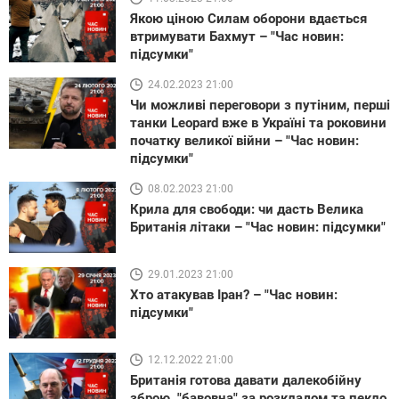
Якою ціною Силам оборони вдається
втримувати Бахмут – "Час новин:
підсумки"
24.02.2023 21:00
Чи можливі переговори з путіним, перші
танки Leopard вже в Україні та роковини
початку великої війни – "Час новин:
підсумки"
08.02.2023 21:00
Крила для свободи: чи дасть Велика
Британія літаки – "Час новин: підсумки"
29.01.2023 21:00
Хто атакував Іран? – "Час новин:
підсумки"
12.12.2022 21:00
Британія готова давати далекобійну
зброю, "бавовна" за розкладом та пекло