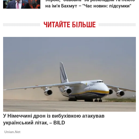
на ім’я Бахмут – "Час новин: підсумки"
ЧИТАЙТЕ БІЛЬШЕ