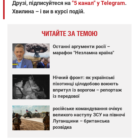
Друзі, підписуйтеся на
"5 канал" у Telegram
.
Хвилина – і ви в курсі подій.
ЧИТАЙТЕ ЗА ТЕМОЮ
Останні аргументи росії –
марафон "Незламна країна"
Нічний фронт: як українські
піхотинці цілодобово воюють
впритул із ворогом – репортаж
із передової
російське командування очікує
великого наступу ЗСУ на півночі
Луганщини – британська
розвідка