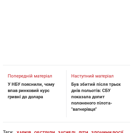
Попередній матеріал
Наступний матеріал
У НБУ пояснили, чому
Був збитий після трьох
впав ринковий курс
днів польотів: СБУ
гривні до долара
показала допит
полоненого пілота-
"вагнерівця"
Теги:
ХАРКІВ
ОБСТРІЛИ
ЗАГИБЛІ
ДІТИ
ЗЛОЧИНИ РОСІЇ