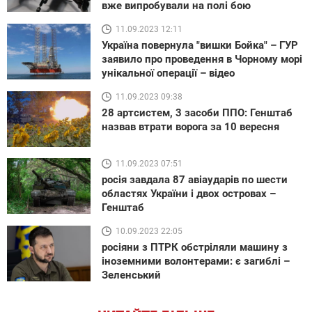
вже випробували на полі бою
11.09.2023 12:11
Україна повернула "вишки Бойка" – ГУР
заявило про проведення в Чорному морі
унікальної операції – відео
11.09.2023 09:38
28 артсистем, 3 засоби ППО: Генштаб
назвав втрати ворога за 10 вересня
11.09.2023 07:51
росія завдала 87 авіаударів по шести
областях України і двох островах –
Генштаб
10.09.2023 22:05
росіяни з ПТРК обстріляли машину з
іноземними волонтерами: є загиблі –
Зеленський