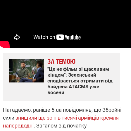
ЗА ТЕМОЮ
"Це не фільм зі щасливим
кінцем": Зеленський
сподівається отримати від
Байдена ATACMS уже
восени
Нагадаємо, раніше 5.ua повідомляв, що Збройні
сили
знищили ще зо пів тисячі армійців кремля
напередодні
. Загалом від початку