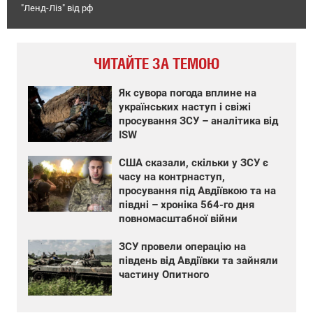
"Ленд-Ліз" від рф
ЧИТАЙТЕ ЗА ТЕМОЮ
Як сувора погода вплине на
українських наступ і свіжі
просування ЗСУ – аналітика від
ISW
США сказали, скільки у ЗСУ є
часу на контрнаступ,
просування під Авдіївкою та на
півдні – хроніка 564-го дня
повномасштабної війни
ЗСУ провели операцію на
південь від Авдіївки та зайняли
частину Опитного