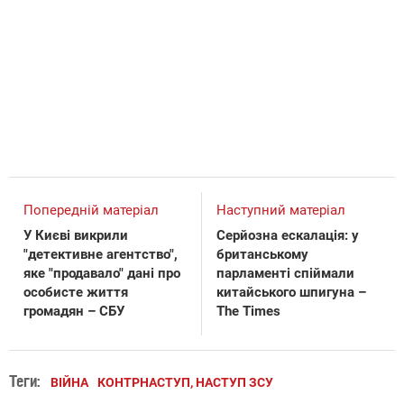
Попередній матеріал
Наступний матеріал
У Києві викрили
Серйозна ескалація: у
"детективне агентство",
британському
яке "продавало" дані про
парламенті спіймали
особисте життя
китайського шпигуна –
громадян – СБУ
The Times
Теги:
ВІЙНА
КОНТРНАСТУП, НАСТУП ЗСУ