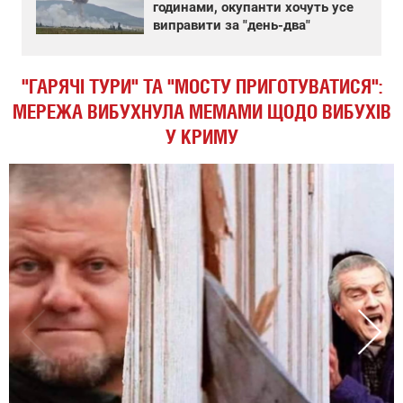
годинами, окупанти хочуть усе
виправити за "день-два"
"ГАРЯЧІ ТУРИ" ТА "МОСТУ ПРИГОТУВАТИСЯ":
МЕРЕЖА ВИБУХНУЛА МЕМАМИ ЩОДО ВИБУХІВ
У КРИМУ