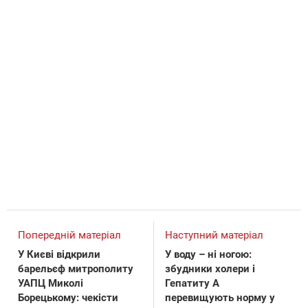
Попередній матеріал
Наступний матеріал
У Києві відкрили
У воду – ні ногою:
барельєф митрополиту
збудники холери і
УАПЦ Миколі
Гепатиту А
Борецькому: чекісти
перевищують норму у