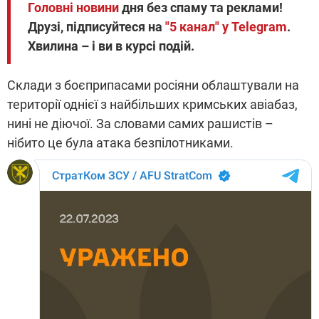
Головні новини
дня без спаму та реклами!
Друзі, підписуйтеся на
"5 канал" у Telegram
.
Хвилина – і ви в курсі подій.
Склади з боєприпасами росіяни облаштували на
території однієї з найбільших кримських авіабаз,
нині не діючої. За словами самих рашистів –
нібито це була атака безпілотниками.