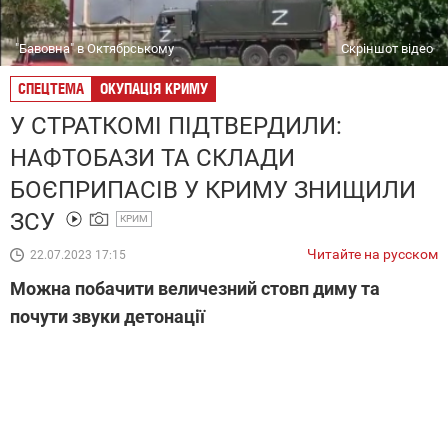
"Бавовна" в Октябрському
Скріншот відео
СПЕЦТЕМА
ОКУПАЦІЯ КРИМУ
У СТРАТКОМІ ПІДТВЕРДИЛИ:
НАФТОБАЗИ ТА СКЛАДИ
БОЄПРИПАСІВ У КРИМУ ЗНИЩИЛИ
ЗСУ
КРИМ
Читайте на русском
22.07.2023 17:15
Можна побачити величезний стовп диму та
почути звуки детонації