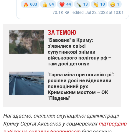
ЗА ТЕМОЮ
"Бавовна" в Криму:
з'явилися свіжі
супутникові знімки
військового полігону рф –
там досі детонує
"Гарна міна при поганій грі":
росіяни досі не відновили
повноцінний рух
Кримським мостом – ОК
"Південь"
Нагадаємо, очільник окупаційної адміністрації
Криму Сергій Аксьонов у соцмережах
підтвердив
вибухи на складах боєприпасів
біля селища