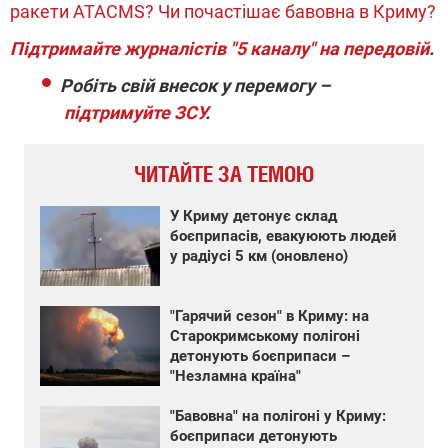
ракети ATACMS? Чи почастішає бавовна в Криму?
Підтримайте журналістів "5 каналу" на передовій
.
Робіть свій внесок у перемогу –
підтримуйте ЗСУ
.
ЧИТАЙТЕ ЗА ТЕМОЮ
У Криму детонує склад
боєприпасів, евакуюють людей
у радіусі 5 км (оновлено)
"Гарячий сезон" в Криму: на
Старокримському полігоні
детонують боєприпаси –
"Незламна країна"
"Бавовна" на полігоні у Криму:
боєприпаси детонують