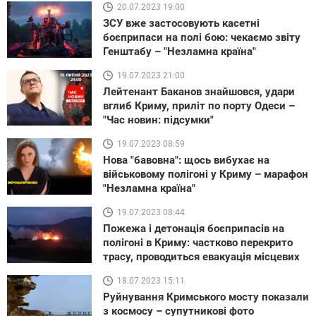
20.07.2023 19:00
ЗСУ вже застосовують касетні
боєприпаси на полі бою: чекаємо звіту
Генштабу – "Незламна країна"
19.07.2023 21:00
Лейтенант Баканов знайшовся, удари
вглиб Криму, приліт по порту Одеси –
"Час новин: підсумки"
19.07.2023 08:59
Нова "бавовна": щось вибухає на
військовому полігоні у Криму – марафон
"Незламна країна"
19.07.2023 08:44
Пожежа і детонація боєприпасів на
полігоні в Криму: частково перекрито
трасу, проводиться евакуація місцевих
18.07.2023 15:11
Руйнування Кримського мосту показали
з космосу – супутникові фото