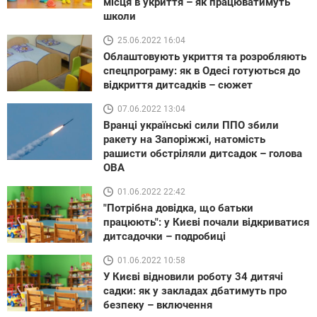
місця в укриття – як працюватимуть
школи
25.06.2022 16:04
Облаштовують укриття та розробляють
спецпрограму: як в Одесі готуються до
відкриття дитсадків – сюжет
07.06.2022 13:04
Вранці українські сили ППО збили
ракету на Запоріжжі, натомість
рашисти обстріляли дитсадок – голова
ОВА
01.06.2022 22:42
"Потрібна довідка, що батьки
працюють": у Києві почали відкриватися
дитсадочки – подробиці
01.06.2022 10:58
У Києві відновили роботу 34 дитячі
садки: як у закладах дбатимуть про
безпеку – включення