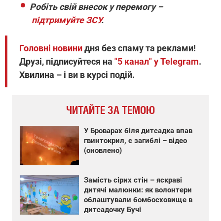
Робіть свій внесок у перемогу –
підтримуйте ЗСУ
.
Головні новини
дня без спаму та реклами!
Друзі, підписуйтеся на
"5 канал" у Telegram
.
Хвилина – і ви в курсі подій.
ЧИТАЙТЕ ЗА ТЕМОЮ
У Броварах біля дитсадка впав
гвинтокрил, є загиблі – відео
(оновлено)
Замість сірих стін – яскраві
дитячі малюнки: як волонтери
облаштували бомбосховище в
дитсадочку Бучі