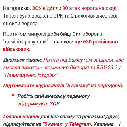
Нагадаємо,
ЗСУ відбили 30 атак ворога на сході
.
Також було вражено ЗРК та 2 важливі військові
об'єкти ворога.
Протягом минулої доби бійці Сил оборони
"демілітаризували" назавжди
ще 630 російських
військових
.
Дивіться також:
Піхота під Бахмутом завдяки нам
змогла вижити – командир Вікторія та її ЗУ-23 2 у
"Невигаданих історіях"
Підтримайте журналістів "5 каналу" на передовій
.
Робіть свій внесок у перемогу –
підтримуйте ЗСУ
.
Головні новини
дня без спаму та реклами! Друзі,
підписуйтеся на
"5 канал" у Telegram
. Хвилина – і