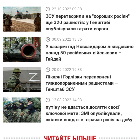
22.10.2022 09:38
ЗСУ перетворили на "хороших росіян"
ще 320 рашистів: у Генштабі
опублікували втрати ворога
30.09.2022 13:36
У казармі під Новоайдаром ліквідовано
понад 50 російських військових –
Гайдай
20.09.2022 19:33
Лікарні Горлівки переповнені
тяжкопораненими рашистами –
Генштаб ЗСУ
12.08.2022 14:03
путіну не вдасться досягти своєї
ключової мети: ЗМІ опублікували,
скільки солдатів втрачає росія за добу
ЧИТАЙТЕ БІЛЬШЕ