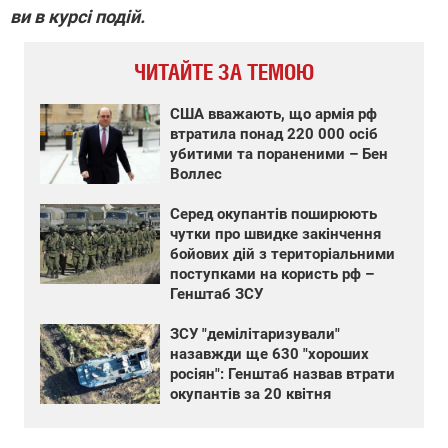
ви в курсі подій.
ЧИТАЙТЕ ЗА ТЕМОЮ
США вважають, що армія рф
втратила понад 220 000 осіб
убитими та пораненими – Бен
Воллес
Серед окупантів поширюють
чутки про швидке закінчення
бойових дій з територіальними
поступками на користь рф –
Генштаб ЗСУ
ЗСУ "демілітаризували"
назавжди ще 630 "хороших
росіян": Генштаб назвав втрати
окупантів за 20 квітня