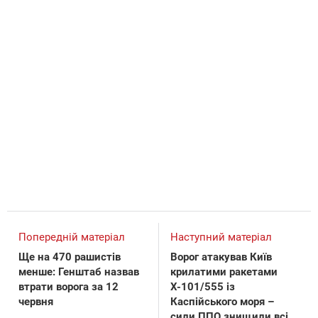
Попередній матеріал
Наступний матеріал
Ще на 470 рашистів
Ворог атакував Київ
менше: Генштаб назвав
крилатими ракетами
втрати ворога за 12
Х-101/555 із
червня
Каспійського моря –
сили ППО знищили всі