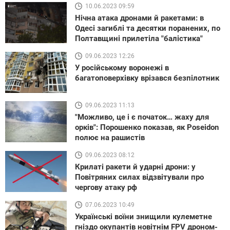
10.06.2023 09:59
Нічна атака дронами й ракетами: в
Одесі загиблі та десятки поранених, по
Полтавщині прилетіла "балістика"
09.06.2023 12:26
У російському воронежі в
багатоповерхівку врізався безпілотник
09.06.2023 11:13
"Можливо, це і є початок… жаху для
орків": Порошенко показав, як Poseidon
полює на рашистів
09.06.2023 08:12
Крилаті ракети й ударні дрони: у
Повітряних силах відзвітували про
чергову атаку рф
07.06.2023 10:49
Українські воїни знищили кулеметне
гніздо окупантів новітнім FPV дроном-