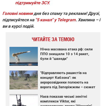
підтримуйте ЗСУ.
Головні новини
дня без спаму та реклами! Друзі,
підписуйтеся на
"5 канал" у Telegram
. Хвилина – і
ви в курсі подій.
ЧИТАЙТЕ ЗА ТЕМОЮ
Нічна масована атака рф: сили
ППО знищили 10 з 14 ракет,
були й "шахеди"
"Відправляють рашистів на
концерт Кабзона": як
аеророзвідники полюють на
ворога під Запоріжжям – сюжет
Наєв показав чеські зенітні
комплекси Viktor, які
застосовують проти "Шахедів"