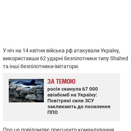
У ніч на 14 квітня війська рф атакували Україну,
використавши 62 ударні безпілотники типу Shahed
та інші безпілотники-імітатори.
ЗА ТЕМОЮ
росія скинула 67 000
авіабомб на Україну:
Повітряні сили ЗСУ
закликають до посилення
ППО
Про це повідомляє пресцентр командування