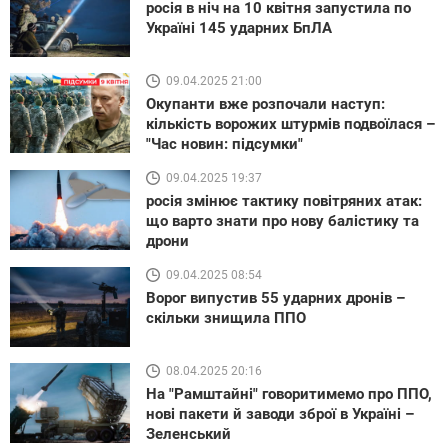
росія в ніч на 10 квітня запустила по
Україні 145 ударних БпЛА
09.04.2025 21:00
Окупанти вже розпочали наступ:
кількість ворожих штурмів подвоїлася –
"Час новин: підсумки"
09.04.2025 19:37
росія змінює тактику повітряних атак:
що варто знати про нову балістику та
дрони
09.04.2025 08:54
Ворог випустив 55 ударних дронів –
скільки знищила ППО
08.04.2025 20:16
На "Рамштайні" говоритимемо про ППО,
нові пакети й заводи зброї в Україні –
Зеленський