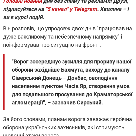
Головні новини
дня без спаму та реклами! Друзі,
підписуйтеся на
"5 канал" у Telegram
. Хвилина – і
ви в курсі подій.
Він розповів, що упродовж двох днів "працював на
дуже важливому та небезпечному напрямку" і
поінформував про ситуацію на фронті.
"Ворог зосереджує зусилля для прориву нашої
оборони західніше Бахмута, виходу до каналу
Сіверський Донець – Донбас, оволодіння
населеним пунктом Часів Яр, створення умов
для подальшого просування до Краматорської
агломерації", – зазначив Сирський.
За його словами, планам ворога заважає героїчна
оборона українських захисників, які стримують
щоденні атаки ворога.