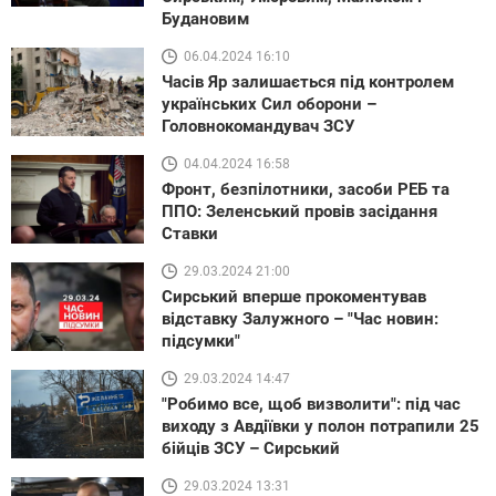
Будановим
06.04.2024 16:10
Часів Яр залишається під контролем
українських Сил оборони –
Головнокомандувач ЗСУ
04.04.2024 16:58
Фронт, безпілотники, засоби РЕБ та
ППО: Зеленський провів засідання
Ставки
29.03.2024 21:00
Сирський вперше прокоментував
відставку Залужного – "Час новин:
підсумки"
29.03.2024 14:47
"Робимо все, щоб визволити": під час
виходу з Авдіївки у полон потрапили 25
бійців ЗСУ – Сирський
29.03.2024 13:31