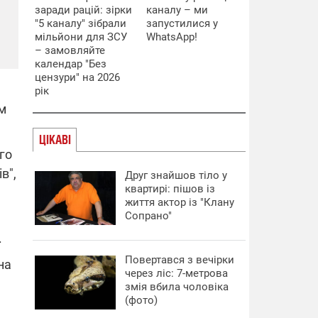
и
заради рацій: зірки
каналу – ми
"5 каналу" зібрали
запустилися у
мільйони для ЗСУ
WhatsApp!
– замовляйте
календар "Без
цензури" на 2026
–
рік
м
ЦІКАВІ
го
в",
Друг знайшов тіло у
квартирі: пішов із
життя актор із "Клану
Сопрано"
.
Повертався з вечірки
на
через ліс: 7-метрова
змія вбила чоловіка
(фото)