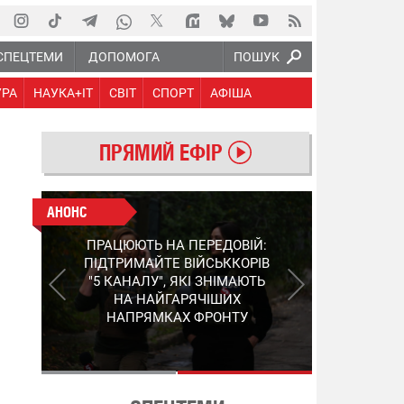
СПЕЦТЕМИ
ДОПОМОГА
ПОШУК
УРА
НАУКА+IT
СВІТ
СПОРТ
АФІША
ПРЯМИЙ ЕФІР
АНОНС
АНОНС
КІНЕЦЬ ВОРОЖИМ
ПРАЦЮЮТЬ НА ПЕРЕДОВІЙ:
"МОЛНІЯМ" ТА FPV: ЯК
ПІДТРИМАЙТЕ ВІЙСЬККОРІВ
УКРАЇНСЬКИЙ STEP-3
"5 КАНАЛУ", ЯКІ ЗНІМАЮТЬ
ЗМІНЮЄ ПРАВИЛА ГРИ –
НА НАЙГАРЯЧІШИХ
ПОДРОБИЦІ ПРО
НАПРЯМКАХ ФРОНТУ
ПЕРЕХОПЛЮВАЧ