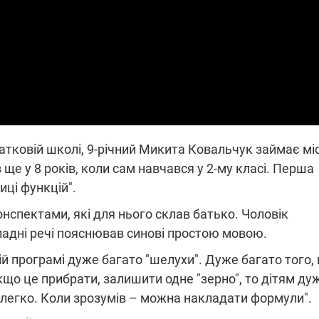
які знімають на
найгарячіших
напрямках фронту
7:15
04.12.2025 12:37
: дрони,
"Відправте
 – триває
Вернадського на
на потреби
фронт": стрілецька
рьох
бригада Повітряних
сил ЗСУ збирає на
НРК Numo
чатковій школі, 9-річний Микита Ковальчук займає мі
ще у 8 років, коли сам навчався у 2-му класі. Перша
иці функцій".
нспектами, які для нього склав батько. Чоловік
адні речі пояснював синові простою мовою.
й програмі дуже багато "шелухи". Дуже багато того,
 Якщо це прибрати, залишити одне "зерно", то дітям ду
я легко. Коли зрозумів – можна накладати формули".