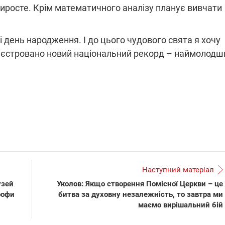
виросте. Крім математичного аналізу планує вивчати
ні день народження. І до цього чудового свята я хочу
ареєстровано новий національний рекорд – наймолодш
Наступний матеріал
узей
Уколов: Якщо створення Помісної Церкви – це
рофи
битва за духовну незалежність, то завтра ми
маємо вирішальний бій