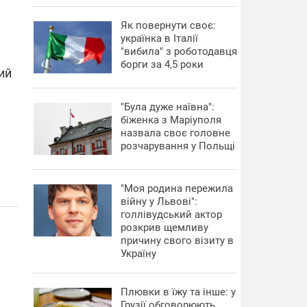
​Як повернути своє:
українка в Італії
"вибила" з роботодавця
борги за 4,5 роки
ий
"Була дуже наївна":
біженка з Маріуполя
назвала своє головне
розчарування у Польщі
"Моя родина пережила
війну у Львові":
голлівудський актор
розкрив щемливу
причину свого візиту в
Україну
Плювки в їжу та інше: у
Грузії обговорюють