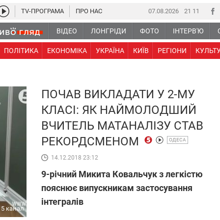
TV-ПРОГРАМА
ПРО НАС
07.08.2026
21 11
ВІДЕО
ЛОНГРІДИ
ФОТО
ІНТЕРВ'Ю
ПОЛІТИКА
ЕКОНОМІКА
УКРАЇНА
КИЇВ
РЕГІОНИ
КУЛЬТ
ПОЧАВ ВИКЛАДАТИ У 2-МУ
КЛАСІ: ЯК НАЙМОЛОДШИЙ
ВЧИТЕЛЬ МАТАНАЛІЗУ СТАВ
РЕКОРДСМЕНОМ
ОДЕСА
14.12.2018 23:12
9-річний Микита Ковальчук з легкістю
пояснює випускникам застосування
інтегралів
5 канал