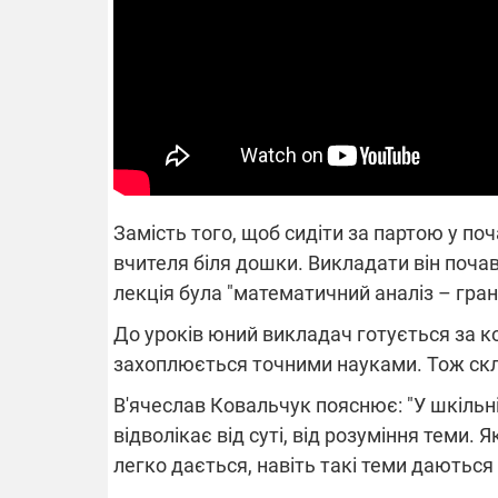
14.11.2025 1
"Око та щит"
РЕБ і пікапи
збір коштів 
одразу чоти
бригад ЗСУ
Замість того, щоб сидіти за партою у по
вчителя біля дошки. Викладати він почав 
лекція була "математичний аналіз – гран
До уроків юний викладач готується за ко
захоплюється точними науками. Тож скл
В'ячеслав Ковальчук пояснює: "У шкільні
відволікає від суті, від розуміння теми.
легко дається, навіть такі теми даютьс