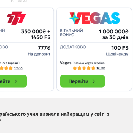
країнського учня визнали найкращим у світі з
и