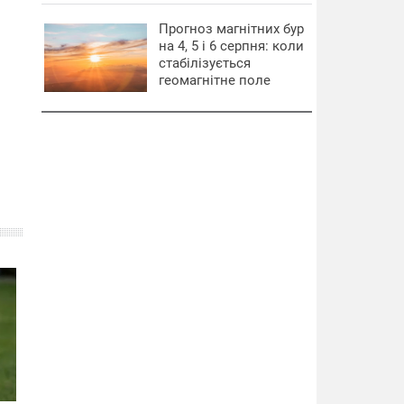
Прогноз магнітних бур
на 4, 5 і 6 серпня: коли
стабілізується
геомагнітне поле