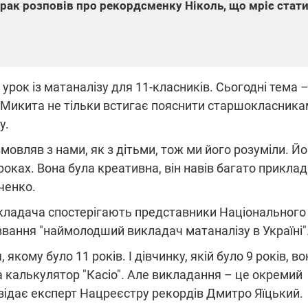
рак розповів про рекордсменку Ніколь, що мріє стат
урок із матаналізу для 11-класників. Сьогодні тема 
я Микита не тільки встигає пояснити старшокласника
у.
мовляв з нами, як з дітьми, тож ми його розуміли. Йо
роках. Вона була креативна, він навів багато прикладі
ченко.
икладача спостерігають представники Національного
звання "наймолодший викладач матаналізу в Україні"
кому було 11 років. І дівчинку, якій було 9 років, во
 калькулятор "Касіо". Але викладання – це окремий
овідає експерт Нацреєстру рекордів Дмитро Яїцький.