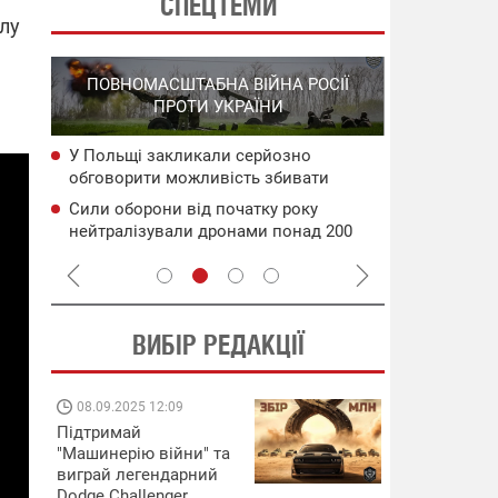
СПЕЦТЕМИ
илу
СПЕЦОПЕРА
ПОВНОМАСШТАБНА ВІЙНА РОСІЇ
НА РО
ПРОТИ УКРАЇНИ
ГО
У Польщі закликали серйозно
НАБУ
Уражено во
обговорити можливість збивати
чого
дронами в 
російські ракети ще над Україною
Генштаб ЗС
Сили оборони від початку року
сія
Подвійний 
нейтралізували дронами понад 200
цілям рф: д
тис. росіян
ВИБІР РЕДАКЦІЇ
08.09.2025 12:09
11.08.2025 15:
Підтримай
Працюють на
"Машинерію війни" та
передовій:
виграй легендарний
підтримайте
Dodge Challenger
військкорів "5