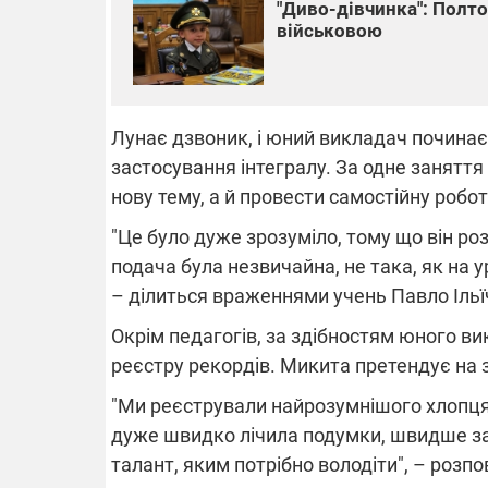
"Диво-дівчинка": Полто
військовою
Лунає дзвоник, і юний викладач починає 
застосування інтегралу. За одне занятт
нову тему, а й провести самостійну робот
"Це було дуже зрозуміло, тому що він роз
подача була незвичайна, не така, як на у
– ділиться враженнями учень Павло Ільї
Окрім педагогів, за здібностям юного в
реєстру рекордів. Микита претендує на 
"Ми реєстрували найрозумнішого хлопця, я
дуже швидко лічила подумки, швидше за
талант, яким потрібно володіти", – розп