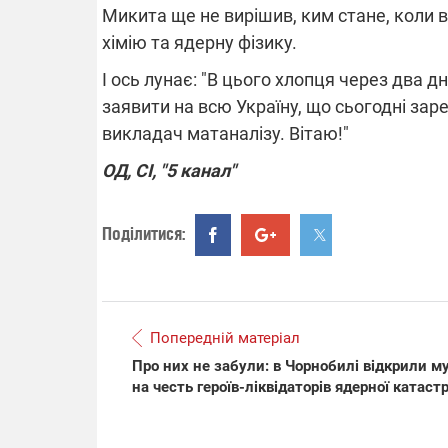
Микита ще не вирішив, ким стане, коли 
хімію та ядерну фізику.
І ось лунає: "В цього хлопця через два д
заявити на всю Україну, що сьогодні з
викладач матаналізу. Вітаю!"
ОД, СІ, "5 канал"
Поділитися:
Попередній матеріал
Про них не забули: в Чорнобилі відкрили м
на честь героїв-ліквідаторів ядерної катаст