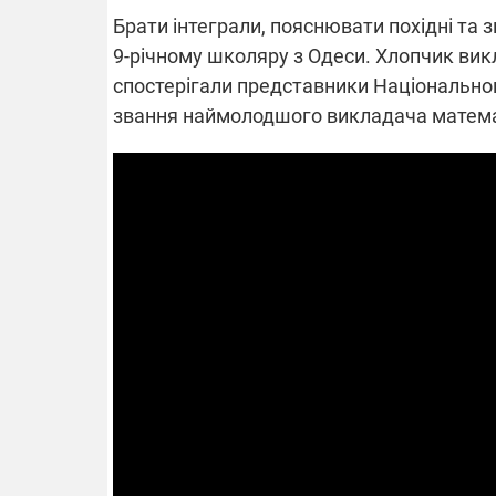
Брати інтеграли, пояснювати похідні та з
9-річному школяру з Одеси. Хлопчик ви
спостерігали представники Національног
ВІДКЛЮЧЕ
звання наймолодшого викладача математ
Частина спо
областях за
російських о
Готуйте пав
спеку у сер
графіки від
08.09.2025 1
Підтримай
"Машинерію 
виграй леге
Dodge Challe