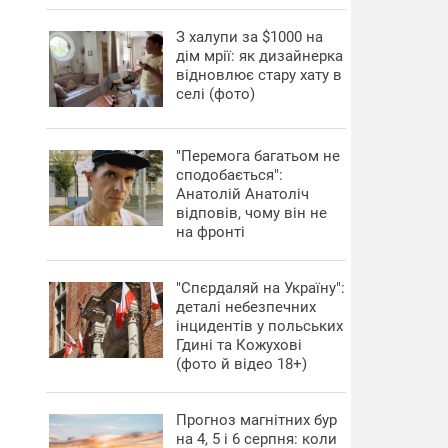
З халупи за $1000 на
дім мрії: як дизайнерка
відновлює стару хату в
селі (фото)
"Перемога багатьом не
сподобається":
Анатолій Анатоліч
відповів, чому він не
на фронті
"Спєрдаляй на Україну":
деталі небезпечних
інцидентів у польських
Гдині та Кожухові
(фото й відео 18+)
Прогноз магнітних бур
на 4, 5 і 6 серпня: коли