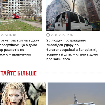
3.2023 15:40
22.03.2023 14:02
 ракет застрягла в даху
25 людей постраждало
поверхівки: що відомо
внаслідок удару по
ар рашистів по
багатоповерхівці в Запоріжжі,
іжжю – включення
зокрема й діти, – стало відомо
про загиблого
ТАЙТЕ БІЛЬШЕ