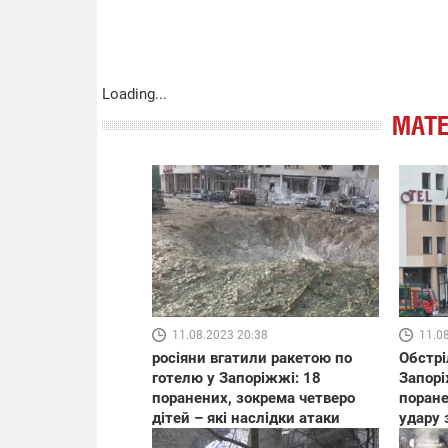
Loading...
МАТЕ
11.08.2023 20:38
11.0
росіяни вгатили ракетою по
Обстрі
готелю у Запоріжжі: 18
Запорі
поранених, зокрема четверо
поране
дітей – які наслідки атаки
удару 