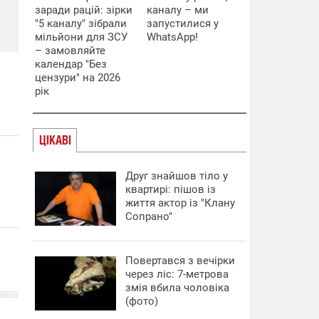
заради рацій: зірки
каналу – ми
"5 каналу" зібрали
запустилися у
мільйони для ЗСУ
WhatsApp!
– замовляйте
календар "Без
цензури" на 2026
рік
ЦІКАВІ
Друг знайшов тіло у
квартирі: пішов із
життя актор із "Клану
Сопрано"
Повертався з вечірки
через ліс: 7-метрова
змія вбила чоловіка
(фото)