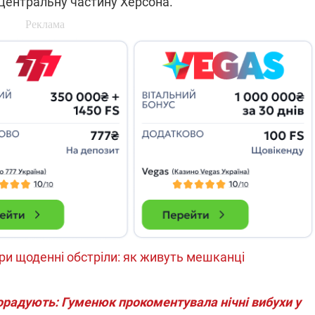
центральну частину Херсона.
які знімають на
найгарячіших
напрямках фронту
7:15
04.12.2025 12:37
: дрони,
"Відправте
 – триває
Вернадського на
на потреби
фронт": стрілецька
рьох
бригада Повітряних
сил ЗСУ збирає на
НРК Numo
ри щоденні обстріли: як живуть мешканці
порадують: Гуменюк прокоментувала нічні вибухи у