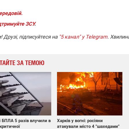
ередовій.
дтримуйте ЗСУ
.
! Друзі, підписуйтеся на
"5 канал" у Telegram
. Хвилин
ТАЙТЕ ЗА ТЕМОЮ
 БПЛА 5 разів влучили в
Харків у вогні: росіяни
 критичної
атакували місто 4 "шахедами"