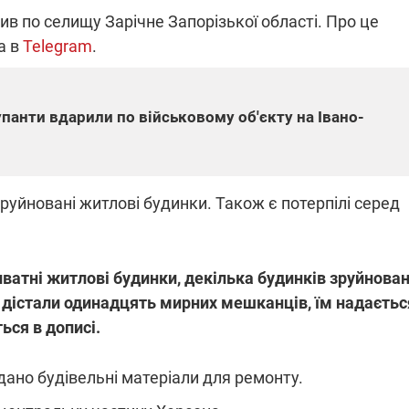
ив по селищу Зарічне Запорізької області. Про це
а в
Telegram
.
ПЛІВКИ МІНДІЧА: СПРАВА
ННЯ СВІТЛА В УКРАЇНІ
ОБОРУДОК ДРУГА ЗЕЛЕНСЬКО
купанти вдарили по військовому об'єкту на Івано-
живачів у чотирьох
Нова підозра у справі Міндіча: 
лишається без світла після
взялося за колишнього виконав
бстрілів
директора Енергоатому
ербанки: через аномальну
З колишнього віцепрем'єра Олек
пні, можуть повернутися
Чернишова зняли електронний
руйновані житлові будинки. Також є потерпілі серед
ключень – подробиці
браслет стеження
ватні житлові будинки, декілька будинків зруйнован
 дістали одинадцять мирних мешканців, їм надаєтьс
ься в дописі.
2:09
11.08.2025 15:16
Працюють на
війни" та
передовій:
но будівельні матеріали для ремонту.
ндарний
підтримайте
nger
військкорів "5 каналу",