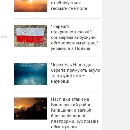
стабілізується
геомагнітне поле
"Нарешті
відкриваються очі":
соцмережі вибухнули
обговоренням міграції
українців з Польщі
Через Ель-Ніньо до
берегів прямують акули
та отруйні змії –
науковці
Наслідки атаки на
Броварський район
Київщини: є загиблі
біля залізничної
платформи, рух поїздів
обмежували