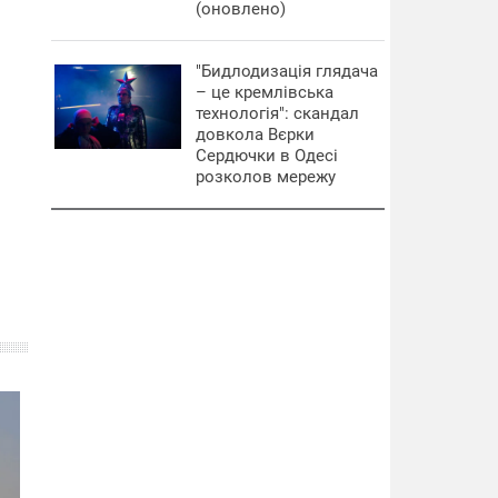
(оновлено)
"Бидлодизація глядача
– це кремлівська
технологія": скандал
довкола Вєрки
Сердючки в Одесі
розколов мережу