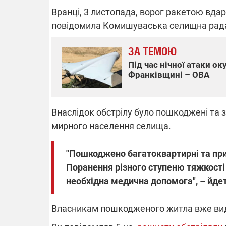
Вранці, 3 листопада, ворог ракетою вдар
повідомила Комишуваська селищна рад
ВІДКЛЮЧЕ
ЗА ТЕМОЮ
Під час нічної атаки о
Частина спо
Франківщині – ОВА
областях за
російських о
Готуйте пав
спеку у сер
Внаслідок обстрілу було пошкоджені та з
графіки від
мирного населення селища.
"Пошкоджено багатоквартирні та при
Поранення різного ступеню тяжкості
необхідна медична допомога", – йдет
08.09.2025 1
Підтримай
"Машинерію 
Власникам пошкодженого житла вже вида
виграй леге
Dodge Challe