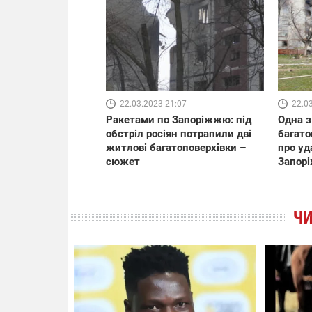
22.03.2023 21:07
22.0
Ракетами по Запоріжжю: під
Одна з
обстріл росіян потрапили дві
багато
житлові багатоповерхівки –
про уд
сюжет
Запор
ЧИ