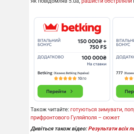
Як повідомляв 5.ua,
рашисти обстріляли
14.11.2025 1
"Око та щит"
РЕБ і пікапи
збір коштів 
одразу чоти
бригад ЗСУ
Також читайте:
готуються зимувати, поп
прифронтового Гуляйполя – сюжет
Дивіться також відео:
Результати всіх 