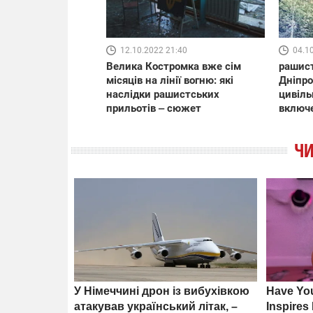
12.10.2022 21:40
04.1
Велика Костромка вже сім
рашист
місяців на лінії вогню: які
Дніпро
наслідки рашистських
цивіль
прильотів ‒ сюжет
включ
ЧИ