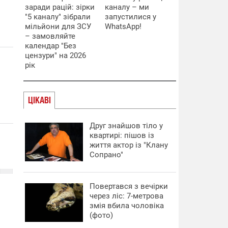
заради рацій: зірки
каналу – ми
"5 каналу" зібрали
запустилися у
мільйони для ЗСУ
WhatsApp!
– замовляйте
календар "Без
цензури" на 2026
рік
ЦІКАВІ
Друг знайшов тіло у
квартирі: пішов із
життя актор із "Клану
Сопрано"
Повертався з вечірки
через ліс: 7-метрова
змія вбила чоловіка
(фото)