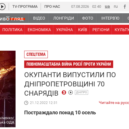
TV-ПРОГРАМА
ПРО НАС
07.08.2026
02 40
ВІДЕО
ЛОНГРІДИ
ФОТО
ІНТЕРВ'Ю
ПОЛІТИКА
ЕКОНОМІКА
УКРАЇНА
КИЇВ
РЕГІОНИ
КУЛЬТ
СПЕЦТЕМА
ПОВНОМАСШТАБНА ВІЙНА РОСІЇ ПРОТИ УКРАЇНИ
ОКУПАНТИ ВИПУСТИЛИ ПО
ДНІПРОПЕТРОВЩИНІ 70
СНАРЯДІВ
ДНІПРО
Читайте на рус
21.12.2022 12:31
Постраждало понад 10 осель
ніченко/
ька ОДА