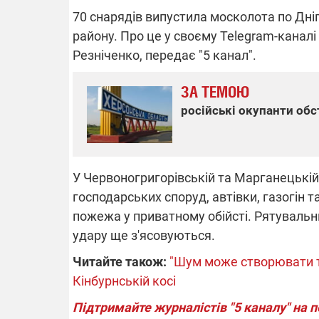
70 снарядів випустила москолота по Дні
району. Про це у своєму Telegram-канал
Резніченко, передає "5 канал".
ВІДКЛЮЧЕ
ЗА ТЕМОЮ
Частина спо
російські окупанти обс
областях за
російських о
Готуйте пав
спеку у сер
графіки від
У Червоногригорівській та Марганецькій 
господарських споруд, автівки, газогін т
пожежа у приватному обійсті. Рятувальн
удару ще з'ясовуються.
Читайте також:
"Шум може створювати ті
08.09.2025 1
Підтримай
Кінбурнській косі
"Машинерію 
виграй леге
Підтримайте журналістів "5 каналу" на 
Dodge Challe