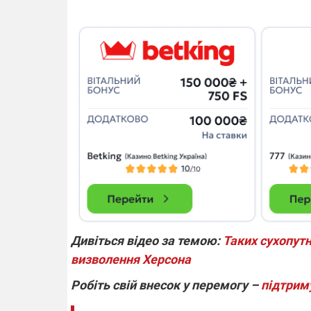
14.11.2025 1
"Око та щит"
РЕБ і пікапи
збір коштів 
одразу чоти
бригад ЗСУ
Дивіться відео за темою:
Таких сухопутн
визволення Херсона
Робіть свій внесок у перемогу –
підтрим