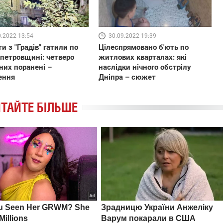
0.2022 13:54
30.09.2022 19:39
и з "Градів" гатили по
Цілеспрямовано б'ють по
петровщині: четверо
житлових кварталах: які
них поранені –
наслідки нічного обстрілу
ення
Дніпра – сюжет
ТАЙТЕ БІЛЬШЕ