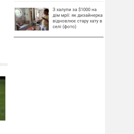
З халупи за $1000 на
дім мрії: як дизайнерка
відновлює стару хату в
селі (фото)