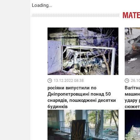
Loading...
МАТЕ
13.12.2022 08:38
26.1
росіяни випустили по
Вагітн
Дніпропетровщині понад 50
машині
снарядів, пошкоджені десятки
удару 
будинків
сюжет