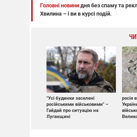
Головні новини
дня без спаму та рекл
Хвилина – і ви в курсі подій.
ЧИ
"Усі будинки заселені
росія 
російськими військовими" –
Україн
Гайдай про ситуацію на
військ
Луганщині
Велико