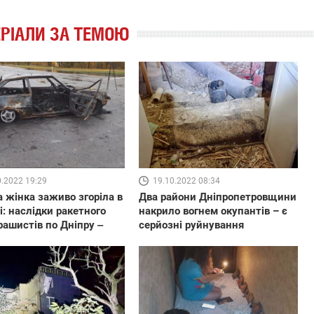
РІАЛИ ЗА ТЕМОЮ
0.2022 19:29
19.10.2022 08:34
а жінка заживо згоріла в
Два райони Дніпропетровщини
: наслідки ракетного
накрило вогнем окупантів – є
рашистів по Дніпру ‒
серйозні руйнування