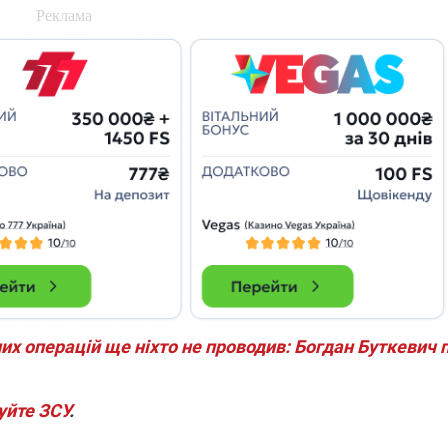
які знімають на
найгарячіших
напрямках фронту
7:15
04.12.2025 12:37
: дрони,
"Відправте
 – триває
Вернадського на
на потреби
фронт": стрілецька
рьох
бригада Повітряних
сил ЗСУ збирає на
НРК Numo
их операцій ще ніхто не проводив: Богдан Буткевич 
уйте ЗСУ
.