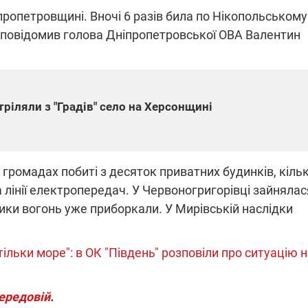
пропетровщині. Вночі 6 разів била по Нікопольському
і повідомив голова Дніпропетровської ОВА Валентин
ПЛІВКИ МІНДІЧА: СПРАВА
ННЯ СВІТЛА В УКРАЇНІ
ОБОРУДОК ДРУГА ЗЕЛЕНСЬКО
живачів у чотирьох
Нова підозра у справі Міндіча: 
тріляли з "Градів" село на Херсонщині
лишається без світла після
взялося за колишнього виконав
бстрілів
директора Енергоатому
ербанки: через аномальну
З колишнього віцепрем'єра Олек
пні, можуть повернутися
Чернишова зняли електронний
ключень – подробиці
браслет стеження
громадах побиті з десяток приватних будинків, кіль
а лінії електропередач. У Червоногригорівці зайнялас
ики вогонь уже приборкали. У Мирівській наслідки
льки море": в ОК "Південь" розповіли про ситуацію 
2:09
11.08.2025 15:16
Працюють на
війни" та
передовій:
ндарний
підтримайте
передовій
.
nger
військкорів "5 каналу",