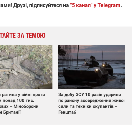
ами! Друзі, підписуйтеся на
"5 канал" у Telegram
.
ТАЙТЕ ЗА ТЕМОЮ
втратила у війні проти
За добу ЗСУ 10 разів ударили
и понад 100 тис.
по району зосередження живої
ових – Міноборони
сили та техніки окупантів –
ї Британії
Генштаб