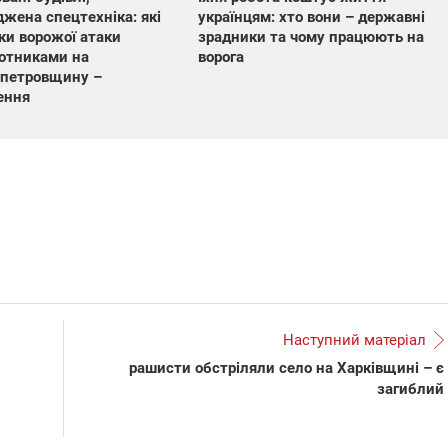
жена спецтехніка: які
українцям: хто вони – державні
ки ворожої атаки
зрадники та чому працюють на
отниками на
ворога
опетровщину –
ення
Наступний матеріал
рашисти обстріляли село на Харківщині – є
загиблий