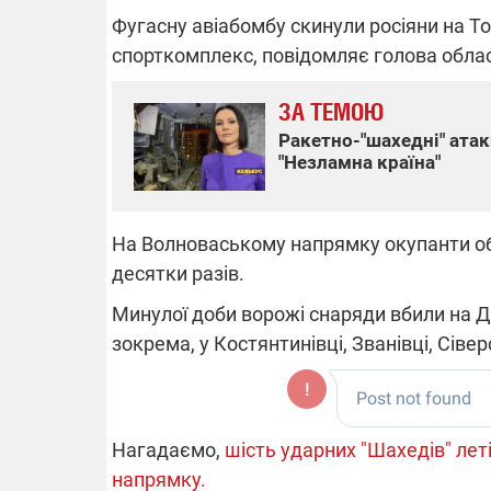
Фугасну авіабомбу скинули росіяни на Т
спорткомплекс, повідомляє голова обласн
ВІДКЛЮЧЕ
ЗА ТЕМОЮ
Ракетно-"шахедні" атак
Частина спо
"Незламна країна"
областях за
російських о
Готуйте пав
спеку у сер
На Волноваському напрямку окупанти об
графіки від
десятки разів.
Минулої доби ворожі снаряди вбили на 
зокрема, у Костянтинівці, Званівці, Сіве
08.09.2025 1
Підтримай
"Машинерію 
Нагадаємо,
шість ударних "Шахедів" леті
виграй леге
напрямку.
Dodge Challe