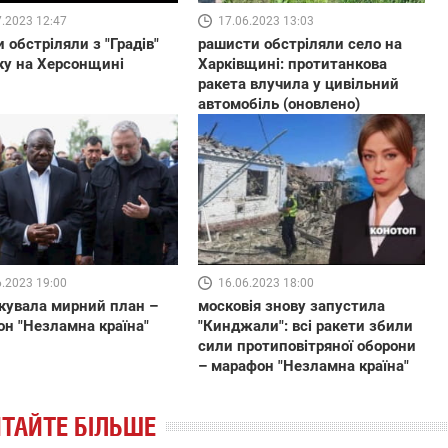
7.2023 12:47
17.06.2023 13:03
и обстріляли з "Градів"
рашисти обстріляли село на
ку на Херсонщині
Харківщині: протитанкова
ракета влучила у цивільний
автомобіль (оновлено)
6.2023 19:00
16.06.2023 18:00
кувала мирний план –
московія знову запустила
н "Незламна країна"
"Кинджали": всі ракети збили
сили протиповітряної оборони
– марафон "Незламна країна"
ТАЙТЕ БІЛЬШЕ