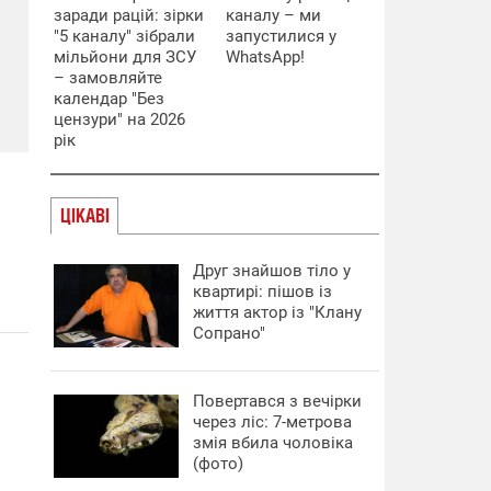
заради рацій: зірки
каналу – ми
"5 каналу" зібрали
запустилися у
мільйони для ЗСУ
WhatsApp!
– замовляйте
календар "Без
цензури" на 2026
рік
ЦІКАВІ
Друг знайшов тіло у
квартирі: пішов із
життя актор із "Клану
Сопрано"
Повертався з вечірки
через ліс: 7-метрова
змія вбила чоловіка
(фото)