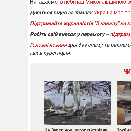
Нагадаємо,
в небі над Миколаївщиною зб
Дивіться відео за темою:
Україна має пр
Підтримайте журналістів "5 каналу" на 
Робіть свій внесок у перемогу –
підтрим
Головні новини
дня без спаму та реклами
і ви в курсі подій.
ЧИ
На Запоріжжі ворог обстріляв
Зруйно