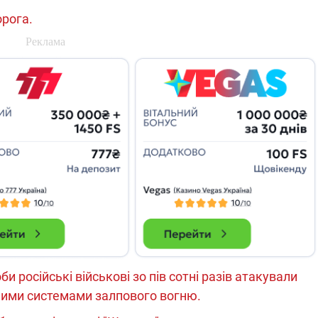
які знімають на
орога.
найгарячіших
напрямках фронту
7:15
04.12.2025 12:37
: дрони,
"Відправте
 – триває
Вернадського на
на потреби
фронт": стрілецька
рьох
бригада Повітряних
сил ЗСУ збирає на
НРК Numo
 російські військові зо пів сотні разів атакували
вними системами залпового вогню.