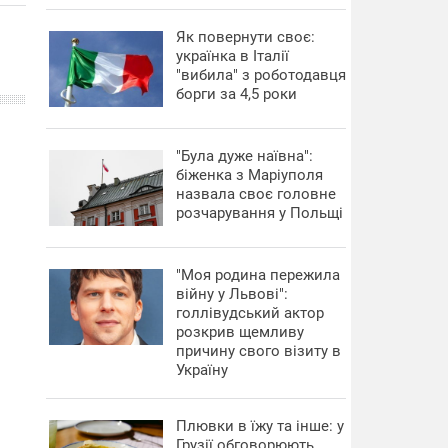
​Як повернути своє:
українка в Італії
"вибила" з роботодавця
борги за 4,5 роки
"Була дуже наївна":
біженка з Маріуполя
назвала своє головне
розчарування у Польщі
"Моя родина пережила
війну у Львові":
голлівудський актор
розкрив щемливу
причину свого візиту в
Україну
Плювки в їжу та інше: у
Грузії обговорюють