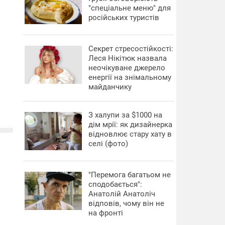
"спеціальне меню" для
російських туристів
Секрет стресостійкості:
Леся Нікітюк назвала
неочікуване джерело
енергії на знімальному
майданчику
З халупи за $1000 на
дім мрії: як дизайнерка
відновлює стару хату в
селі (фото)
"Перемога багатьом не
сподобається":
Анатолій Анатоліч
відповів, чому він не
на фронті