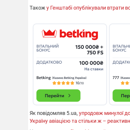
Також
у Генштабі опублікували втрати в
14.11.2025 1
"Око та щит"
РЕБ і пікапи
збір коштів 
одразу чоти
бригад ЗСУ
Як повідомляв 5.ua,
упродовж минулої доби
Україну авіацією та стільки ж – реакти