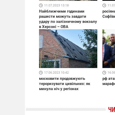
11.07.2023 13:18
11.0
Найближчими годинами
росіян
рашисти можуть завдати
Софіїв
удару по залізничному вокзалу
в Херсоні – ОВА
17.06.2023 10:42
16.0
московити продовжують
рф ата
тероризувати цивільних: як
марафо
минула ніч у регіонах
ЧИ