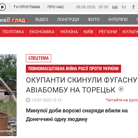
TV-ПРОГРАМА
ПРО НАС
08.08.2026
05:30
ВІДЕО
ЛОНГРІДИ
ФОТО
ІНТЕРВ'Ю
ПОЛІТИКА
ЕКОНОМІКА
УКРАЇНА
КИЇВ
РЕГІОНИ
КУЛЬТ
СПЕЦТЕМА
ПОВНОМАСШТАБНА ВІЙНА РОСІЇ ПРОТИ УКРАЇНИ
ОКУПАНТИ СКИНУЛИ ФУГАСНУ
АВІАБОМБУ НА ТОРЕЦЬК
Читайте на рус
15.07.2023 12:12
Минулої доби ворожі снаряди вбили на
Донеччині одну людину
риленко