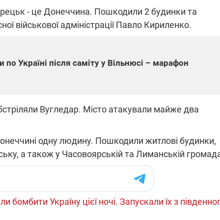
орецьк - це Донеччина. Пошкодили 2 будинки та
ої військової адміністрації Павло Кириленко.
ПЛІВКИ МІНДІЧА: СПРАВА
ННЯ СВІТЛА В УКРАЇНІ
ОБОРУДОК ДРУГА ЗЕЛЕНСЬКО
и по Україні після саміту у Вільнюсі – марафон
живачів у чотирьох
Нова підозра у справі Міндіча: 
лишається без світла після
взялося за колишнього виконав
бстрілів
директора Енергоатому
ербанки: через аномальну
З колишнього віцепрем'єра Олек
пні, можуть повернутися
Чернишова зняли електронний
стріляли Вугледар. Місто атакували майже два
ключень – подробиці
браслет стеження
Донеччині одну людину. Пошкодили житлові будинки,
рську, а також у Часовоярській та Лиманській громад
2:09
11.08.2025 15:16
Працюють на
війни" та
передовій:
ли бомбити Україну цієї ночі. Запускали їх з південно
ндарний
підтримайте
nger
військкорів "5 каналу",