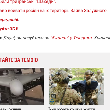
или три іранські "Шахеди".
аво вбивати росіян на їх території. Заява Залужного.
передовій
.
уйте ЗСУ
.
! Друзі, підписуйтеся на
"5 канал" у Telegram
. Хвилин
ТАЙТЕ ЗА ТЕМОЮ
вані будівлі,
Їхня робота коштує життя