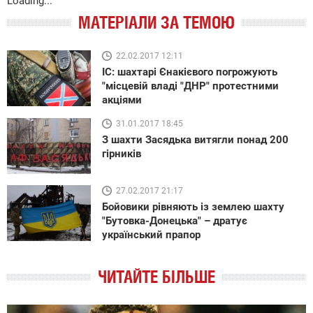
Loading...
МАТЕРІАЛИ ЗА ТЕМОЮ
22.02.2017 12:11
ІС: шахтарі Єнакієвого погрожують
"місцевій владі "ДНР" протестними
акціями
31.01.2017 18:45
З шахти Засядька витягли понад 200
гірників
27.02.2017 21:17
Бойовики рівняють із землею шахту
"Бутовка-Донецька" – дратує
український прапор
ЧИТАЙТЕ БІЛЬШЕ