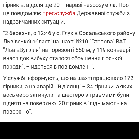
гірників, а доля ще 20 – наразі незрозуміла. Про
це повідомляє
прес-служба
Державної служби з
надзвичайних ситуацій.
"2 березня, о 12:46 у с. Глухів Сокальського району
Львівської області на шахті №10 "Степова" ВАТ
"ЛьвівВугілля" на горизонті 550 м, у 119 конвеєрі
внаслідок вибуху сталося обрушення гірської
породи", – йдеться в повідомленні.
У службі інформують, що на шахті працювало 172
гірники, а на аварійній ділянці – 34 гірники, з яких
восьмеро загинули та шестеро з травмами були
підняті на поверхню. 20 гірників "піднімають на
поверхню".