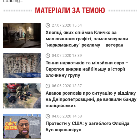
Loading...
МАТЕРІАЛИ ЗА ТЕМОЮ
27.07.2020 15:54
Хлопці, яких спіймав Кличко за
малюванням графіті, замальовували
"наркоманську" рекламу – ветеран
04.07.2020 18:39
Тонни наркотиків та мільйони євро –
Європол викрив найбільшу в історії
злочинну групу
06.06.2020 13:37
Аваков розповів про ситуацію у відділку
на Дніпропетровщині, де виявили банду
поліцейських
04.06.2020 14:58
Протести у США: у загиблого Флойда
був коронавірус