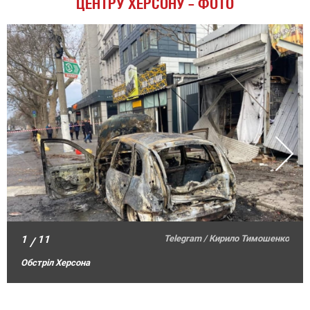
ЦЕНТРУ ХЕРСОНУ – ФОТО
1
11
Telegram / Кирило Тимошенко
/
Обстріл Херсона