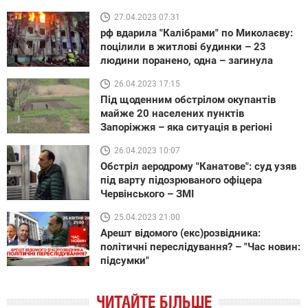
27.04.2023 07:31
рф вдарила "Калібрами" по Миколаєву:
поцілили в житлові будинки – 23
людини поранено, одна – загинула
26.04.2023 17:15
Під щоденним обстрілом окупантів
майже 20 населених пунктів
Запоріжжя – яка ситуація в регіоні
26.04.2023 10:07
Обстріл аеродрому "Канатове": суд узяв
під варту підозрюваного офіцера
Червінського – ЗМІ
25.04.2023 21:00
Арешт відомого (екс)розвідника:
політичні переслідування? – "Час новин:
підсумки"
ЧИТАЙТЕ БІЛЬШЕ