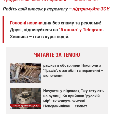
Робіть свій внесок у перемогу –
підтримуйте ЗСУ
.
Головні новини
дня без спаму та реклами!
Друзі, підписуйтеся на
"5 канал" у Telegram
.
Хвилина – і ви в курсі подій.
ЧИТАЙТЕ ЗА ТЕМОЮ
рашисти обстріляли Нікополь з
"Градів": є загиблі та пораненні –
включення
Ночують у підвалах, їжу готують
на вулиці, бо прийшов "русскій
мір": як живуть жителі
Новоданилівки – сюжет