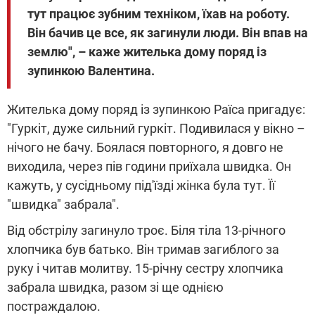
тут працює зубним техніком, їхав на роботу.
Він бачив це все, як загинули люди. Він впав на
землю", – каже жителька дому поряд із
зупинкою Валентина.
Жителька дому поряд із зупинкою Раїса пригадує:
"Гуркіт, дуже сильний гуркіт. Подивилася у вікно –
нічого не бачу. Боялася повторного, я довго не
виходила, через пів години приїхала швидка. Он
кажуть, у сусідньому під'їзді жінка була тут. Її
"швидка" забрала".
Від обстрілу загинуло троє. Біля тіла 13-річного
хлопчика був батько. Він тримав загиблого за
руку і читав молитву. 15-річну сестру хлопчика
забрала швидка, разом зі ще однією
постраждалою.