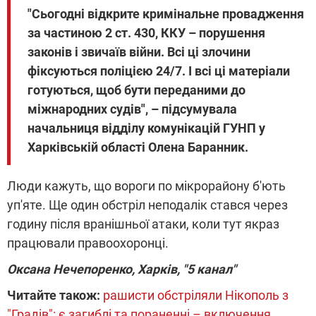
"Сьогодні відкрите кримінальне провадження
за частиною 2 ст. 430, ККУ – порушення
законів і звичаїв війни. Всі ці злочини
фіксуються поліцією 24/7. І всі ці матеріали
готуються, щоб бути переданими до
міжнародних судів", – підсумувала
начальниця відділу комунікацій ГУНП у
Харківській області Олена Баранник.
Люди кажуть, що вороги по мікрорайону б'ють
уп'яте. Ще один обстріл неподалік стався через
годину після вранішньої атаки, коли тут якраз
працювали правоохоронці.
Оксана Нечепоренко, Харків, "5 канал"
Читайте також:
рашисти обстріляли Нікополь з
"Градів": є загиблі та пораненні – включення