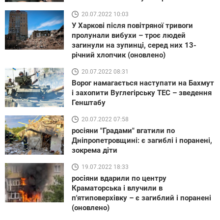
20.07.2022 10:03
У Харкові після повітряної тривоги
пролунали вибухи – троє людей
загинули на зупинці, серед них 13-
річний хлопчик (оновлено)
20.07.2022 08:31
Ворог намагається наступати на Бахмут
і захопити Вуглегірську ТЕС – зведення
Генштабу
20.07.2022 07:58
росіяни "Градами" вгатили по
Дніпропетровщині: є загиблі і поранені,
зокрема діти
19.07.2022 18:33
росіяни вдарили по центру
Краматорська і влучили в
п'ятиповерхівку – є загиблий і поранені
(оновлено)