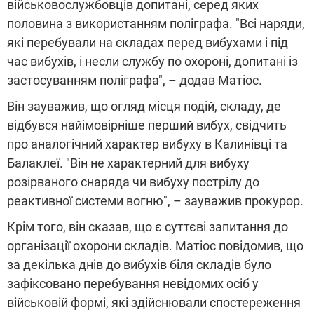
військовослужбовців допитані, серед яких
половина з використанням поліграфа. "Всі наряди,
які перебували на складах перед вибухами і під
час вибухів, і несли службу по охороні, допитані із
застосуванням поліграфа", – додав Матіос.
Він зауважив, що огляд місця подій, складу, де
відбувся найімовірніше перший вибух, свідчить
про аналогічний характер вибуху в Калинівці та
Балаклеї. "Він не характерний для вибуху
розірваного снаряда чи вибуху пострілу до
реактивної системи вогню", – зауважив прокурор.
Крім того, він сказав, що є суттєві запитання до
організації охорони складів. Матіос повідомив, що
за декілька днів до вибухів біля складів було
зафіксовано перебування невідомих осіб у
військовій формі, які здійснювали спостереження