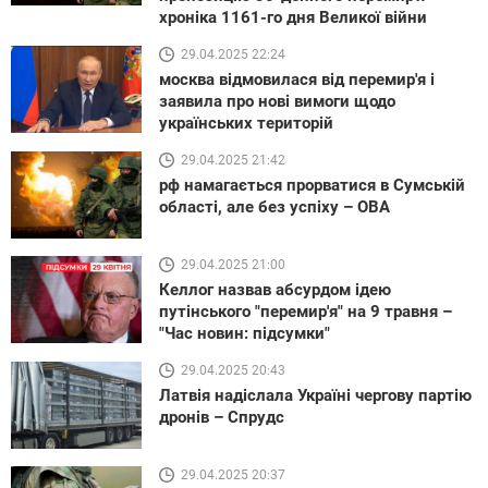
хроніка 1161-го дня Великої війни
29.04.2025 22:24
москва відмовилася від перемир'я і
заявила про нові вимоги щодо
українських територій
29.04.2025 21:42
рф намагається прорватися в Сумській
області, але без успіху – ОВА
29.04.2025 21:00
Келлог назвав абсурдом ідею
путінського "перемир'я" на 9 травня –
"Час новин: підсумки"
29.04.2025 20:43
Латвія надіслала Україні чергову партію
дронів – Спрудс
29.04.2025 20:37