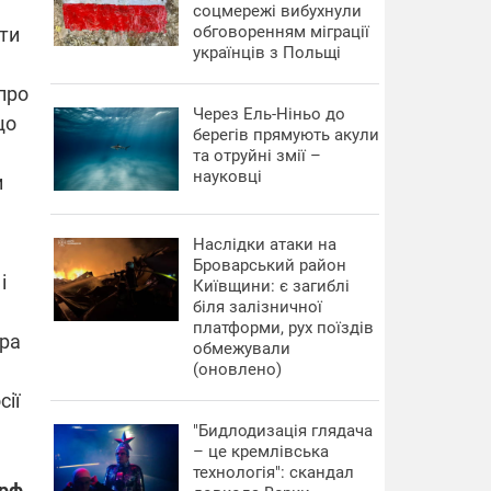
соцмережі вибухнули
обговоренням міграції
ти
українців з Польщі
 про
Через Ель-Ніньо до
що
берегів прямують акули
та отруйні змії –
науковці
и
Наслідки атаки на
Броварський район
і
Київщини: є загиблі
біля залізничної
платформи, рух поїздів
іра
обмежували
(оновлено)
сії
"Бидлодизація глядача
– це кремлівська
технологія": скандал
 рф