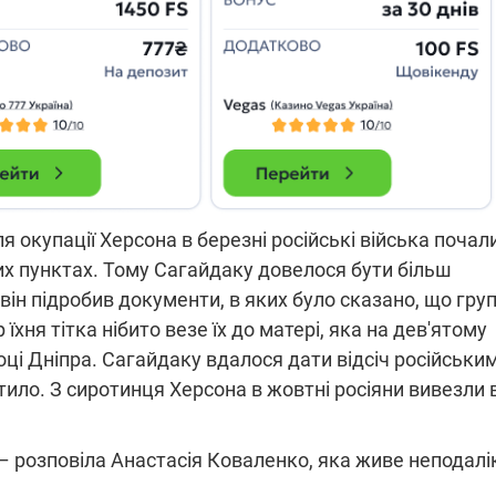
ля окупації Херсона в березні російські війська почал
их пунктах. Тому Сагайдаку довелося бути більш
ін підробив документи, в яких було сказано, що гру
 їхня тітка нібито везе їх до матері, яка на дев'ятому
боці Дніпра. Сагайдаку вдалося дати відсіч російськи
тило. З сиротинця Херсона в жовтні росіяни вивезли 
", – розповіла Анастасія Коваленко, яка живе неподалі