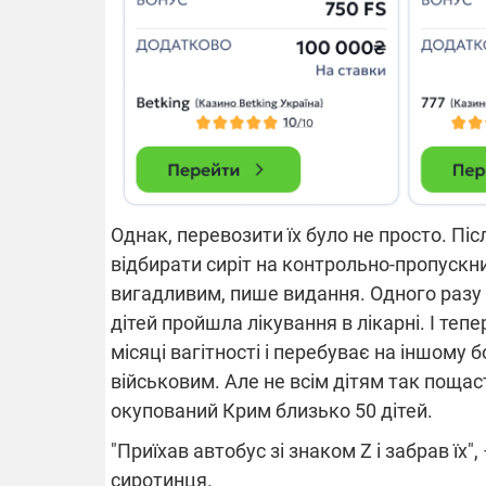
Однак, перевозити їх було не просто. Піс
відбирати сиріт на контрольно-пропускн
вигадливим, пише видання. Одного разу в
дітей пройшла лікування в лікарні. І тепер
місяці вагітності і перебуває на іншому 
військовим. Але не всім дітям так пощас
окупований Крим близько 50 дітей.
"Приїхав автобус зі знаком Z і забрав їх
сиротинця.