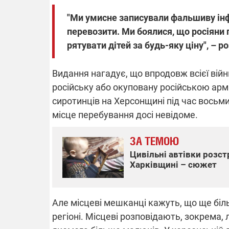
"Ми умисне записували фальшиву інфо
перевозити. Ми боялися, що росіяни 
рятувати дітей за будь-яку ціну", – р
Видання нагадує, що впродовж всієї війн
російську або окуповану російською арм
сиротинців на Херсонщині під час восьми 
місце перебування досі невідоме.
ЗА ТЕМОЮ
Цивільні автівки розстр
Харківщині – сюжет
Але місцеві мешканці кажуть, що ще біль
регіоні. Місцеві розповідають, зокрема,