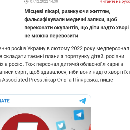
Читайте на рус
07.12.2022 14:30
Місцеві лікарі, ризикуючи життям,
фальсифікували медичні записи, щоб
ПЛІВКИ МІНДІЧА: СПРАВА
ННЯ СВІТЛА В УКРАЇНІ
переконати окупантів, що діти надто хворі і
ОБОРУДОК ДРУГА ЗЕЛЕНСЬКО
не можна перевозити
живачів у чотирьох
Нова підозра у справі Міндіча: 
лишається без світла після
взялося за колишнього виконав
ення росії в Україну в лютому 2022 року медперсонал
бстрілів
директора Енергоатому
ербанки: через аномальну
З колишнього віцепрем'єра Олек
ав складати таємні плани з порятунку дітей. росіяни
пні, можуть повернутися
Чернишова зняли електронний
х в росію. Тож персонал дитячої обласної лікарні в
ключень – подробиці
браслет стеження
иси сиріт, щоб здавалося, ніби вони надто хворі і їх 
Associated Press лікар Ольга Пілярська, пише
2:09
11.08.2025 15:16
Працюють на
війни" та
передовій:
ндарний
підтримайте
nger
військкорів "5 каналу",