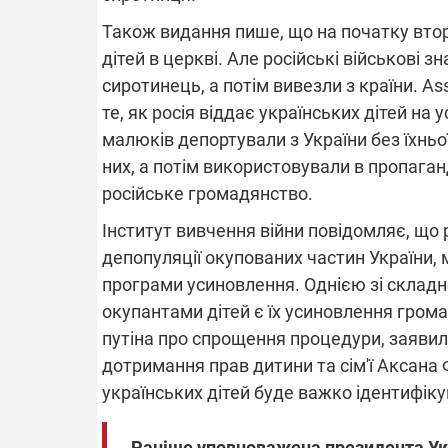
Також видання пише, що на початку вто
дітей в церкві. Але російські військові з
сиротинець, а потім вивезли з країни. As
те, як росія віддає українських дітей на
малюків депортували з України без їхньої
них, а потім використовували в пропаганд
російське громадянство.
Інститут вивчення війни повідомляє, що
депопуляції окупованих частин України, 
програми усиновлення. Однією зі складн
окупантами дітей є їх усиновлення гром
путіна про спрощення процедури, заяви
дотримання прав дитини та сім'ї Аксана Ф
українських дітей буде важко ідентифіку
Раніше уповноважена президента Укр