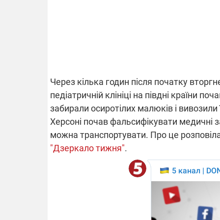
ВІДКЛЮЧЕ
Частина спо
областях за
Через кілька годин після початку вторгн
російських о
Готуйте пав
педіатричній клініці на півдні країни поч
спеку у сер
забирали осиротілих малюків і вивозили ї
графіки від
Херсоні почав фальсифікувати медичні зап
можна транспортувати. Про це розповіла 
"Дзеркало тижня"
.
08.09.2025 1
Підтримай
"Машинерію 
виграй леге
Dodge Challe