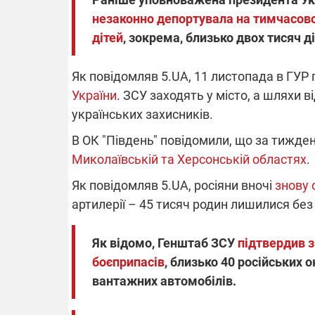
незаконно депортувала на тимчасово 
дітей
, зокрема, близько двох тисяч ді
Як повідомляв 5.UA, 11 листопада в ГУР
України
. ЗСУ заходять у місто, а шляхи 
українських захисників.
В ОК "Південь" повідомили, що за тижден
Миколаївській та Херсонській областях
.
Як повідомляв 5.UA, росіяни вночі
знову 
артилерії – 45 тисяч родин лишилися без
Як відомо, Генштаб ЗСУ
підтвердив 
боєприпасів
, близько 40 російських 
вантажних автомобілів.