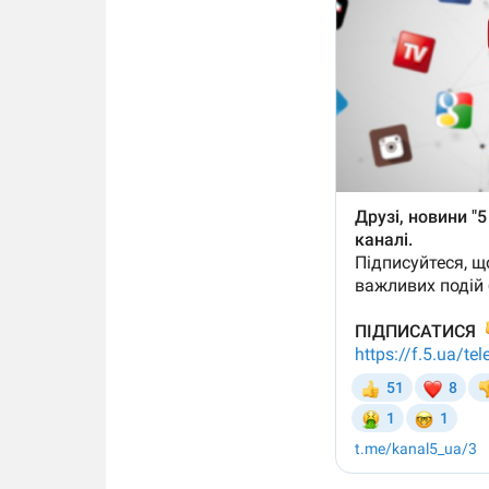
14.11.2025 1
"Око та щит"
РЕБ і пікапи
збір коштів 
одразу чоти
бригад ЗСУ