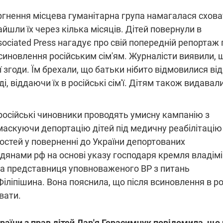
ргнення місцева гуманітарна група намагалася схова
найшли їх через кілька місяців. Дітей повернули в
sociated Press нагадує про свій попередній репортаж
 усиновлення російським сім'ям. Журналісти виявили, 
 згоди. Їм брехали, що батьки нібито відмовилися від
і, віддаючи їх в російські сім'ї. Дітям також видавал
 російські чиновники проводять умисну кампанію з
маскуючи депортацію дітей під медичну реабілітацію 
остей у поверненні до України депортованих
адянами рф на основі указу господаря кремля владім
ла представниця уповноваженого ВР з питань
іліпішина. Вона пояснила, що після всиновлення в ро
вати.
аїни з прав дітей Дар'я Герасимчук повідомила, що