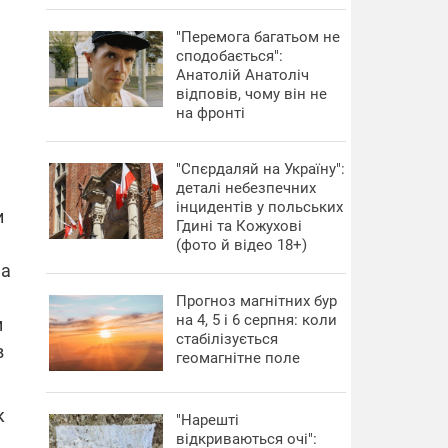
"Перемога багатьом не
сподобається":
Анатолій Анатоліч
відповів, чому він не
на фронті
"Спєрдаляй на Україну":
деталі небезпечних
інцидентів у польських
и
Гдині та Кожухові
(фото й відео 18+)
па
Прогноз магнітних бур
на 4, 5 і 6 серпня: коли
м
стабілізується
в
геомагнітне поле
к
"Нарешті
відкриваються очі":