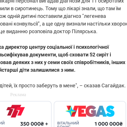
ікарні персонал вигадав діагнози для 11 осиротілих
авили в сиротинець. Тому що лікарі знали, що там їм
Тож одній дитині поставили діагноз "легенева
овані конвульсії", а ще одну визнали настільки хворо
 це виданню розповіла доктор Пілярська.
а директор центру соціальної і психологічної
ьсифікував документи, щоб сховати 52 сиріт і
овав деяких з них у семи своїх співробітників, інших
айстарші діти залишилися з ним.
ітей, їх просто заберуть в мене", – сказав Сагайдак.