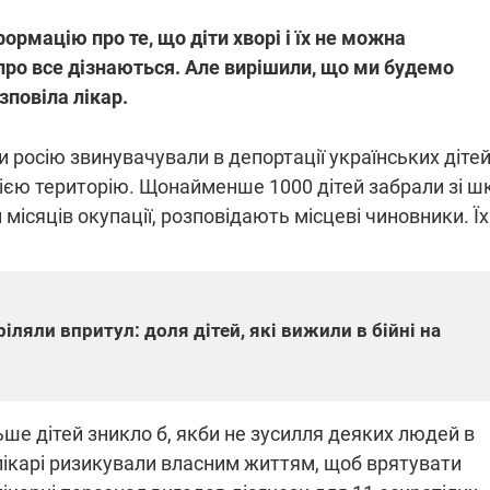
рмацію про те, що діти хворі і їх не можна
про все дізнаються. Але вирішили, що ми будемо
озповіла лікар.
и росію звинувачували в депортації українських дітей
ією територію. Щонайменше 1000 дітей забрали зі шкі
місяців окупації, розповідають місцеві чиновники. Ї
іляли впритул: доля дітей, які вижили в бійні на
ше дітей зникло б, якби не зусилля деяких людей в
 лікарі ризикували власним життям, щоб врятувати