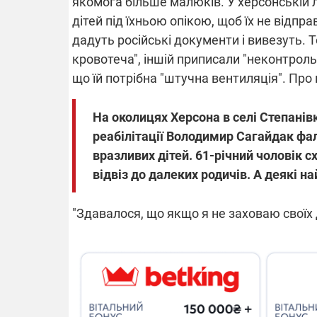
якомога більше малюків. У херсонській л
дітей під їхньою опікою, щоб їх не відпр
дадуть російські документи і вивезуть. 
кровотеча", іншій приписали "неконтроль
що їй потрібна "штучна вентиляція". Про
На околицях Херсона в селі Степанівк
реабілітації Володимир Сагайдак фал
вразливих дітей. 61-річний чоловік сх
відвіз до далеких родичів. А деякі н
"Здавалося, що якщо я не заховаю своїх д