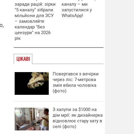
заради рацій: зірки
каналу – ми
"5 каналу" зібрали
запустилися у
мільйони для ЗСУ
WhatsApp!
– замовляйте
ю,
календар "Без
цензури" на 2026
рік
ЦІКАВІ
Повертався з вечірки
через ліс: 7-метрова
змія вбила чоловіка
(фото)
З халупи за $1000 на
дім мрії: як дизайнерка
відновлює стару хату в
селі (фото)