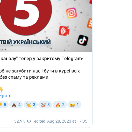
які знімають на
найгарячіших
напрямках фронту
7:15
04.12.2025 12:37
: дрони,
"Відправте
 – триває
Вернадського на
на потреби
фронт": стрілецька
рьох
бригада Повітряних
сил ЗСУ збирає на
НРК Numo