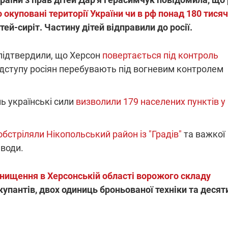
окуповані території України чи в рф понад 180 тисяч
тей-сиріт. Частину дітей відправили до росії.
 підтвердили, що Херсон
повертається під контроль
відступу росіян перебувають під вогневим контролем
ь українські сили
визволили 179 населених пунктів у
обстріляли Нікопольський район із "Градів"
та важкої
 води.
знищення в Херсонській області ворожого складу
окупантів, двох одиниць броньованої техніки та десят