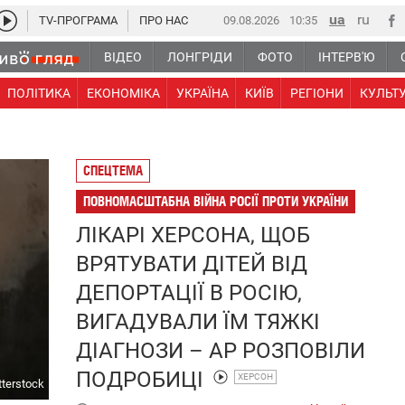
TV-ПРОГРАМА
ПРО НАС
09.08.2026
10 35
ВІДЕО
ЛОНГРІДИ
ФОТО
ІНТЕРВ'Ю
ПОЛІТИКА
ЕКОНОМІКА
УКРАЇНА
КИЇВ
РЕГІОНИ
КУЛЬТ
СПЕЦТЕМА
ПОВНОМАСШТАБНА ВІЙНА РОСІЇ ПРОТИ УКРАЇНИ
ЛІКАРІ ХЕРСОНА, ЩОБ
ВРЯТУВАТИ ДІТЕЙ ВІД
ДЕПОРТАЦІЇ В РОСІЮ,
ВИГАДУВАЛИ ЇМ ТЯЖКІ
ДІАГНОЗИ – AP РОЗПОВІЛИ
ПОДРОБИЦІ
ХЕРСОН
tterstock