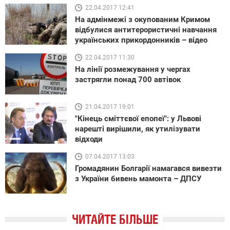
22.04.2017 12:41
На адмінмежі з окупованим Кримом
відбулися антитерористичні навчання
українських прикордонників – відео
22.04.2017 11:30
На лінії розмежування у чергах
застрягли понад 700 автівок
21.04.2017 19:01
"Кінець сміттєвої епопеї": у Львові
нарешті вирішили, як утилізувати
відходи
07.04.2017 13:03
Громадянин Болгарії намагався вивезти
з України бивень мамонта – ДПСУ
ЧИТАЙТЕ БІЛЬШЕ