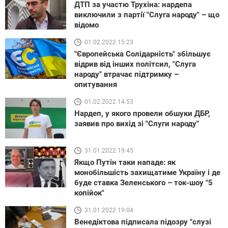
ДТП за участю Трухіна: нардепа
виключили з партії "Слуга народу" – що
відомо
01.02.2022 15:23
"Європейська Солідарність" збільшує
відрив від інших політсил, "Слуга
народу" втрачає підтримку –
опитування
01.02.2022 14:53
Нардеп, у якого провели обшуки ДБР,
заявив про вихід зі "Слуги народу"
31.01.2022 19:45
Якщо Путін таки нападе: як
монобільшість захищатиме Україну і де
буде ставка Зеленського – ток-шоу "5
копійок"
31.01.2022 19:04
Венедіктова підписала підозру "слузі