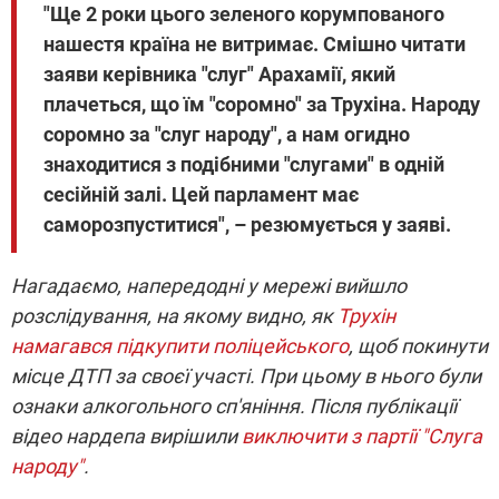
"Ще 2 роки цього зеленого корумпованого
нашестя країна не витримає. Смішно читати
заяви керівника "слуг" Арахамії, який
плачеться, що їм "соромно" за Трухіна. Народу
соромно за "слуг народу", а нам огидно
знаходитися з подібними "слугами" в одній
сесійній залі. Цей парламент має
саморозпуститися", – резюмується у заяві.
Нагадаємо, напередодні у мережі вийшло
розслідування, на якому видно, як
Трухін
намагався підкупити поліцейського
, щоб покинути
місце ДТП за своєї участі. При цьому в нього були
ознаки алкогольного сп'яніння. Після публікації
відео нардепа вирішили
виключити з партії "Слуга
народу"
.