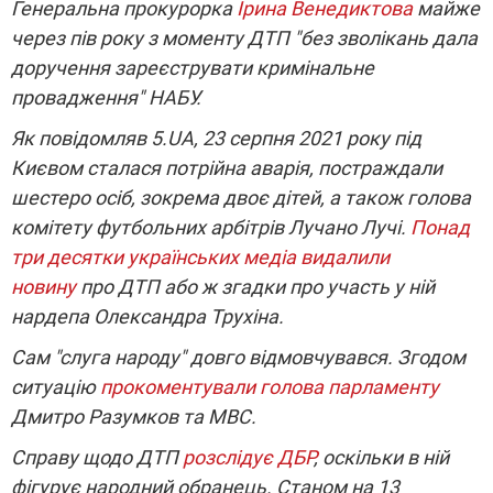
Генеральна прокурорка
Ірина Венедиктова
майже
через пів року з моменту ДТП "без зволікань дала
доручення зареєструвати кримінальне
провадження" НАБУ.
Як повідомляв 5.UA, 23 серпня 2021 року під
Києвом сталася потрійна аварія, постраждали
шестеро осіб, зокрема двоє дітей, а також голова
комітету футбольних арбітрів Лучано Лучі.
Понад
три десятки українських медіа видалили
новину
про ДТП або ж згадки про участь у ній
нардепа Олександра Трухіна.
Сам "слуга народу" довго відмовчувався. Згодом
ситуацію
прокоментували голова парламенту
Дмитро Разумков та МВС.
Справу щодо ДТП
розслідує ДБР
, оскільки в ній
фігурує народний обранець. Станом на 13