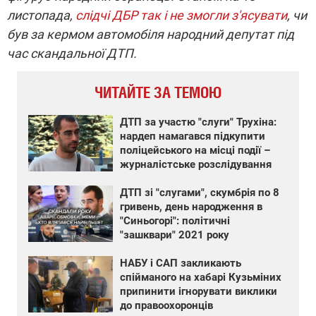
листопада,
слідчі ДБР так і не змогли з'ясувати
, чи
був за кермом автомобіля народний депутат під
час скандальної ДТП.
ЧИТАЙТЕ ЗА ТЕМОЮ
ДТП за участю "слуги" Трухіна:
нардеп намагався підкупити
поліцейського на місці події –
журналістське розслідування
ДТП зі "слугами", скумбрія по 8
гривень, день народження в
"Синьогорі": політичні
"зашквари" 2021 року
НАБУ і САП закликають
спійманого на хабарі Кузьміних
припинити ігнорувати виклики
до правоохоронців