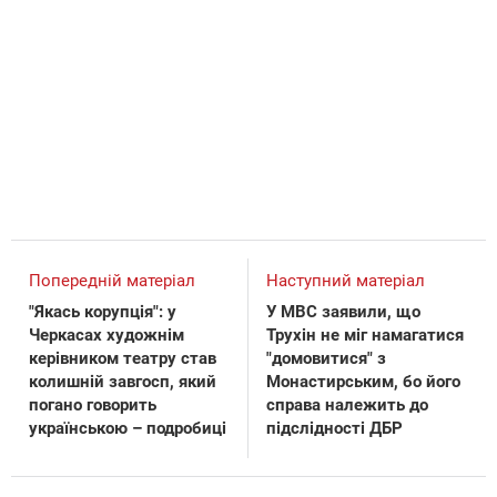
Попередній матеріал
Наступний матеріал
"Якась корупція": у
У МВС заявили, що
Черкасах художнім
Трухін не міг намагатися
керівником театру став
"домовитися" з
колишній завгосп, який
Монастирським, бо його
погано говорить
справа належить до
українською – подробиці
підслідності ДБР