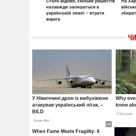
Стало відомо, скільки рашистів
На Хар
назавжди залишаться в
військ
українській землі – втрати
збират
ворога
ЧИ