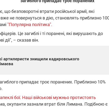
загиблого припадає троє поранених
 що безповоротні втрати російської армії, які
 вже не повернуться в дію, становлять приблизно 10
ПЛІВКИ МІНДІЧА: СПРАВА
ННЯ СВІТЛА В УКРАЇНІ
ОБОРУДОК ДРУГА ЗЕЛЕНСЬКО
рамі
"Популярна політика".
фіцерів. Це загиблі і ті поранені, які вирушають до
живачів у чотирьох
Нова підозра у справі Міндіча: 
лишається без світла після
взялося за колишнього виконав
 дії", – сказав він.
бстрілів
директора Енергоатому
ербанки: через аномальну
З колишнього віцепрем'єра Олек
пні, можуть повернутися
Чернишова зняли електронний
ключень – подробиці
браслет стеження
кі артилеристи знищили кадировського
імаєва
загиблого припадає троє поранених. Приблизно 10%
ю.
2:09
11.08.2025 15:16
Працюють на
апеклі бої. Наші військові мужньо протистоять
війни" та
передовій:
ма, окупанти зазнали втрат біля Лимана. Подібною є
ндарний
підтримайте
nger
військкорів "5 каналу",