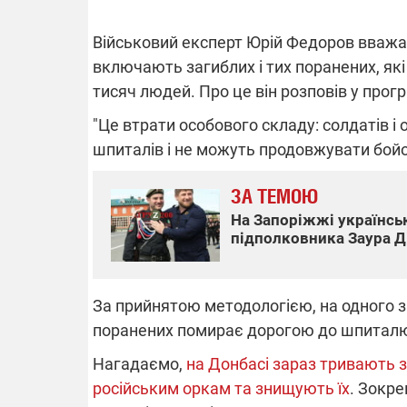
Військовий експерт Юрій Федоров вважає,
включають загиблих і тих поранених, які
ВІДКЛЮЧЕ
тисяч людей. Про це він розповів у прог
"Це втрати особового складу: солдатів і о
Частина спо
областях за
шпиталів і не можуть продовжувати бойові
російських о
Готуйте пав
спеку у сер
ЗА ТЕМОЮ
графіки від
На Запоріжжі українсь
підполковника Заура Д
За прийнятою методологією, на одного 
поранених помирає дорогою до шпитал
08.09.2025 1
Підтримай
Нагадаємо,
на Донбасі зараз тривають з
"Машинерію 
російським оркам та знищують їх
. Зокре
виграй леге
Dodge Challe