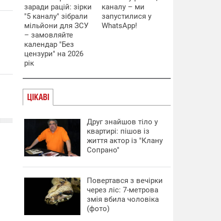
заради рацій: зірки
каналу – ми
"5 каналу" зібрали
запустилися у
мільйони для ЗСУ
WhatsApp!
– замовляйте
календар "Без
цензури" на 2026
рік
ЦІКАВІ
Друг знайшов тіло у
квартирі: пішов із
життя актор із "Клану
Сопрано"
Повертався з вечірки
через ліс: 7-метрова
змія вбила чоловіка
(фото)