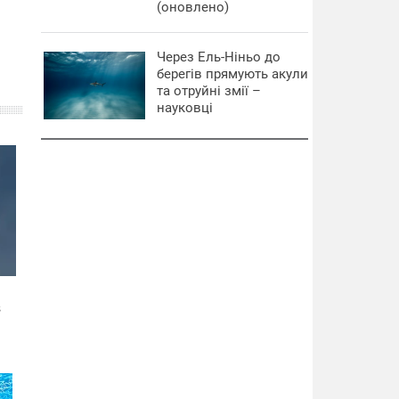
(оновлено)
Через Ель-Ніньо до
берегів прямують акули
та отруйні змії –
науковці