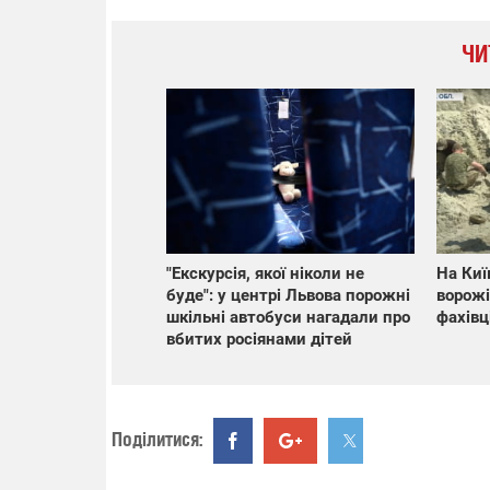
ЧИ
"Екскурсія, якої ніколи не
На Ки
буде": у центрі Львова порожні
ворожі
шкільні автобуси нагадали про
фахівц
вбитих росіянами дітей
Поділитися: