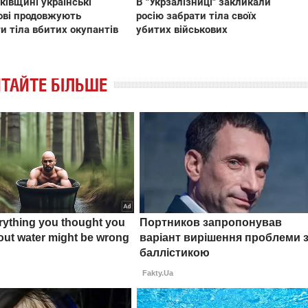
ківщині українські
В "Укрзалізниці" закликали
ові продовжують
росію забрати тіла своїх
и тіла вбитих окупантів
убитих військових
ТАЙТЕ БІЛЬШЕ