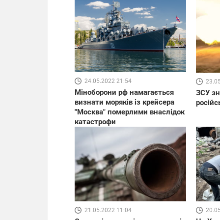
24.05.2022 21:54
23.0
Міноборони рф намагається
ЗСУ зн
визнати моряків із крейсера
російс
"Москва" померлими внаслідок
катастрофи
21.05.2022 11:04
20.0