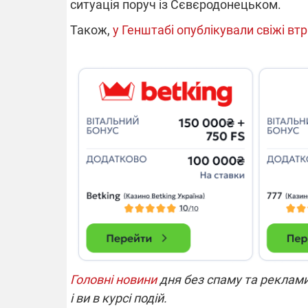
ситуація поруч із Сєвєродонецьком.
Також,
у Генштабі опублікували свіжі вт
14.11.2025 1
"Око та щит"
РЕБ і пікапи
збір коштів 
одразу чоти
бригад ЗСУ
Головні новини
дня без спаму та реклами
і ви в курсі подій.