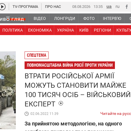
TV-ПРОГРАМА
ПРО НАС
08.08.2026
13:35
ВІДЕО
ЛОНГРІДИ
ФОТО
ІНТЕРВ'Ю
ПОЛІТИКА
ЕКОНОМІКА
УКРАЇНА
КИЇВ
РЕГІОНИ
КУЛЬТ
СПЕЦТЕМА
ПОВНОМАСШТАБНА ВІЙНА РОСІЇ ПРОТИ УКРАЇНИ
ВТРАТИ РОСІЙСЬКОЇ АРМІЇ
МОЖУТЬ СТАНОВИТИ МАЙЖЕ
100 ТИСЯЧ ОСІБ – ВІЙСЬКОВИЙ
ЕКСПЕРТ
Читайте на рус
02.06.2022 11:39
За прийнятою методологією, на одного
a.com.ua