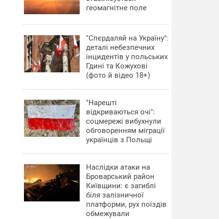
геомагнітне поле
"Спєрдаляй на Україну":
деталі небезпечних
інцидентів у польських
Гдині та Кожухові
(фото й відео 18+)
"Нарешті
відкриваються очі":
соцмережі вибухнули
обговоренням міграції
українців з Польщі
Наслідки атаки на
Броварський район
Київщини: є загиблі
біля залізничної
платформи, рух поїздів
обмежували