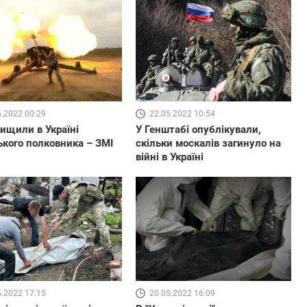
5.2022 00:29
22.05.2022 10:54
ищили в Україні
У Генштабі опублікували,
ького полковника – ЗМІ
скільки москалів загинуло на
війні в Україні
5.2022 17:15
20.05.2022 16:09