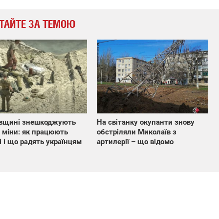
ТАЙТЕ ЗА ТЕМОЮ
ївщині знешкоджують
На світанку окупанти знову
 міни: як працюють
обстріляли Миколаїв з
і і що радять українцям
артилерії – що відомо