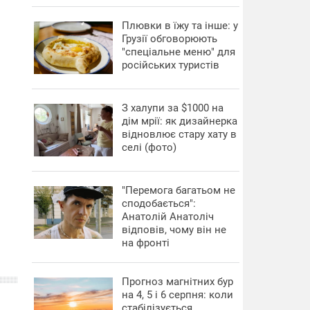
Плювки в їжу та інше: у
Грузії обговорюють
"спеціальне меню" для
російських туристів
З халупи за $1000 на
дім мрії: як дизайнерка
відновлює стару хату в
селі (фото)
"Перемога багатьом не
сподобається":
Анатолій Анатоліч
відповів, чому він не
на фронті
Прогноз магнітних бур
на 4, 5 і 6 серпня: коли
стабілізується