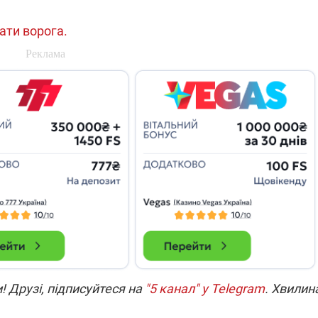
які знімають на
найгарячіших
рати ворога.
напрямках фронту
7:15
04.12.2025 12:37
: дрони,
"Відправте
 – триває
Вернадського на
на потреби
фронт": стрілецька
рьох
бригада Повітряних
сил ЗСУ збирає на
НРК Numo
! Друзі, підписуйтеся на
"5 канал" у Telegram
. Хвилин