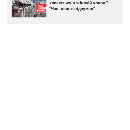
ховаються в жіночій колонії –
"Час новин: підсумки"