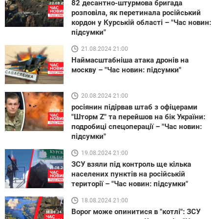
82 десантно-штурмова бригада
розповіла, як перетинала російський
кордон у Курській області – "Час новин:
підсумки"
21.08.2024 21:00
Наймасштабніша атака дронів на
москву – "Час новин: підсумки"
20.08.2024 21:00
росіянин підірвав штаб з офіцерами
"Шторм Z" та перейшов на бік України:
подробиці спецоперації – "Час новин:
підсумки"
19.08.2024 21:00
ЗСУ взяли під контроль ще кілька
населених пунктів на російській
території – "Час новин: підсумки"
18.08.2024 21:00
Ворог може опинитися в "котлі": ЗСУ