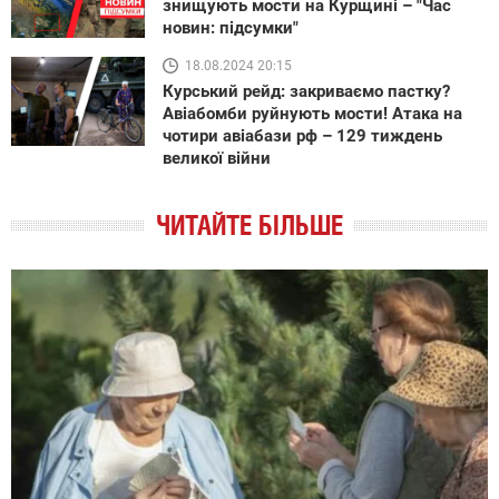
знищують мости на Курщині – "Час
новин: підсумки"
18.08.2024 20:15
Курський рейд: закриваємо пастку?
Авіабомби руйнують мости! Атака на
чотири авіабази рф – 129 тиждень
великої війни
ЧИТАЙТЕ БІЛЬШЕ