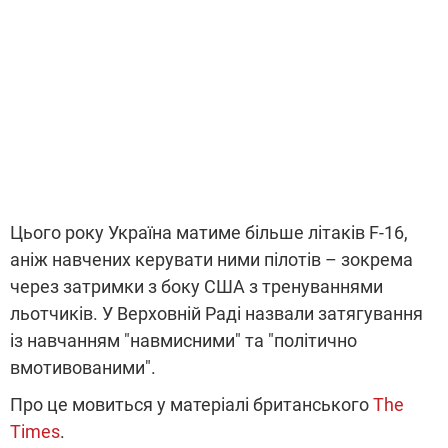
Цього року Україна матиме більше літаків F-16,
аніж навчених керувати ними пілотів – зокрема
через затримки з боку США з тренуваннями
льотчиків. У Верховній Раді назвали затягування
із навчанням "навмисними" та "політично
вмотивованими".
Про це мовиться у матеріалі британського
The
Times
.