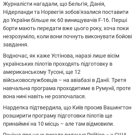
Журналісти нагадали, що Бельгія, Данія,
Нідерланди та Норвегія зобов'язалися поставити
до України більше як 60 винищувачів F-16. Перші
борти мають передати вже цього року, хоча поки
незрозуміло, коли вони почнуть виконувати бойові
завдання.
Водночас, як каже Устінова, наразі лише вісім
українських пілотів проходять підготовку в
американському Тусоні, ще 12
військовослужбовців – на авіабазі в Данії. Третя
навчальна програма проходитиме в Румунії, проте
вона нині навіть не розпочалася.
Нардепка підтвердила, що Київ просив Вашингтон
розширити програму підготовки пілотів ще
принаймні на 10 місць – але там відмовили.
Раніше про це ж писало видання Politico – у США