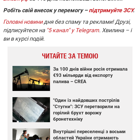
Робіть свій внесок у перемогу –
підтримуйте ЗСУ
.
Головні новини
дня без спаму та реклами! Друзі,
підписуйтеся на
"5 канал" у Telegram
. Хвилина – і
ви в курсі подій.
ЧИТАЙТЕ ЗА ТЕМОЮ
За 100 днів війни росія отримала
€93 мільярди від експорту
палива – CREA
"Один із найдовших пострілів
"Стугни": ЗСУ перетворили на
горілий брухт ворожу
бронетехніку
Внутрішні переселенці з восьми
областей України отримають