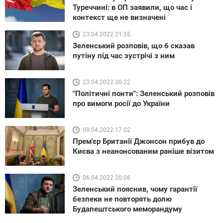
Туреччині: в ОП заявили, що час і
контекст ще не визначені
23.04.2022 21:35
Зеленський розповів, що б сказав
путіну під час зустрічі з ним
23.04.2022 20:22
"Політичні понти": Зеленський розповів
про вимоги росії до України
09.04.2022 17:02
Прем'єр Британії Джонсон прибув до
Києва з неанонсованим раніше візитом
06.04.2022 20:06
Зеленський пояснив, чому гарантії
безпеки не повторять долю
Будапештського меморандуму