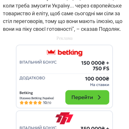
коли треба змусити Україну... через європейське
товариство й еліту, щоб саме сьогодні ми сіли за
стіл переговорів, тому що вони мають ілюзію, що
вони на піку своєї готовності", – сказав Подоляк.