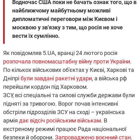
Водночас США поки не бачать ознак того, що в
найближчому майбутньому можливі
дипломатичні переговори між Києвом і
москвою у зв'язку з тим, що росія не хоче
вести їх сумлінно.
Як повідомляв 5.UA, вранці 24 лютого росія
розпочала повномасштабну війну проти України
.
По кількох військових об'єктах у Києві, Харкові та
Дніпрі
були завдані ракетні удари
, а війська рф
перейшли кордон під Харковом.
ЗСУ, всі спеціальні та силові служби держави були
підняті за тривогою. Ворог почав інтенсивні
обстріли підрозділів ЗСУ на сході – українська
армія
дає відсіч російським військам
. В
екстреному режимі працює Рада національної
безпеки й оборони.
Запроваджено воєнний стан
.