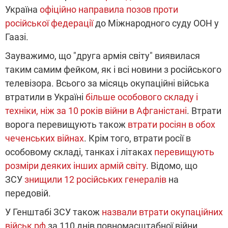
Україна
офіційно направила позов проти
російської федерації
до Міжнародного суду ООН у
Гаазі.
Зауважимо, що "друга армія світу" виявилася
таким самим фейком, як і всі новини з російського
телевізора. Всього за місяць окупаційні війська
втратили в Україні
більше особового складу і
техніки, ніж за 10 років війни в Афганістані
. Втрати
ворога перевищують також
втрати росіян в обох
чеченських війнах
. Крім того, втрати росії в
особовому складі, танках і літаках
перевищують
розміри деяких інших армій світу
. Відомо, що
ЗСУ
знищили 12 російських генералів
на
передовій.
У Генштабі ЗСУ також
назвали втрати окупаційних
військ рф
за 110 днів повномасштабної війни.