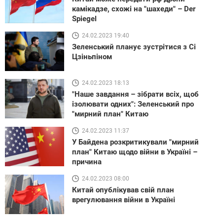
камікадзе, схожі на "шахеди" – Der
Spiegel
24.02.2023 19:40
Зеленський планує зустрітися з Сі
Цзіньпіном
24.02.2023 18:13
"Наше завдання – зібрати всіх, щоб
ізолювати одних": Зеленський про
"мирний план" Китаю
24.02.2023 11:37
У Байдена розкритикували "мирний
план" Китаю щодо війни в Україні –
причина
24.02.2023 08:00
Китай опублікував свій план
врегулювання війни в Україні