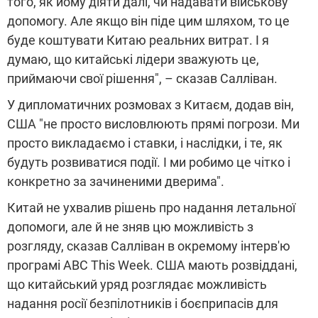
того, як йому діяти далі, чи надавати військову
допомогу. Але якщо він піде цим шляхом, то це
буде коштувати Китаю реальних витрат. І я
думаю, що китайські лідери зважують це,
приймаючи свої рішення", – сказав Салліван.
У дипломатичних розмовах з Китаєм, додав він,
США "не просто висловлюють прямі погрози. Ми
просто викладаємо і ставки, і наслідки, і те, як
будуть розвиватися події. І ми робимо це чітко і
конкретно за зачиненими дверима".
Китай не ухвалив рішень про надання летальної
допомоги, але й не зняв цю можливість з
розгляду, сказав Салліван в окремому інтерв'ю
програмі ABC This Week. США мають розвіддані,
що китайський уряд розглядає можливість
надання росії безпілотників і боєприпасів для