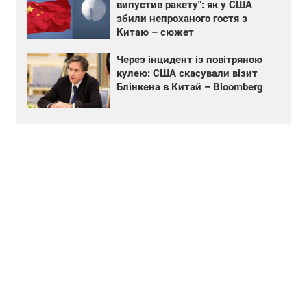
випустив ракету": як у США
збили непроханого гостя з
Китаю – сюжет
Через інцидент із повітряною
кулею: США скасували візит
Блінкена в Китай – Bloomberg