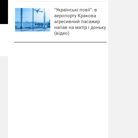
"Українські повії": в
аеропорту Кракова
агресивний пасажир
напав на матір і доньку
(відео)