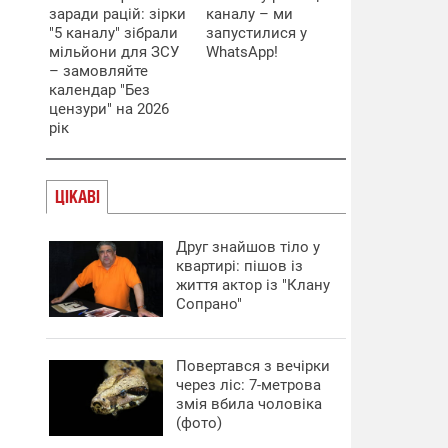
заради рацій: зірки
каналу – ми
"5 каналу" зібрали
запустилися у
мільйони для ЗСУ
WhatsApp!
– замовляйте
календар "Без
цензури" на 2026
рік
ЦІКАВІ
Друг знайшов тіло у
квартирі: пішов із
життя актор із "Клану
Сопрано"
Повертався з вечірки
через ліс: 7-метрова
змія вбила чоловіка
(фото)