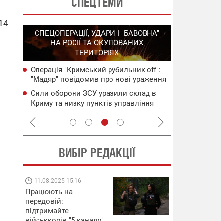
СПЕЦТЕМИ
 14
СПЕЦОПЕРАЦІЇ, УДАРИ І "БАВОВНА"
ІЇ
НА РОСІЇ ТА ОКУПОВАНИХ
ВІДКЛЮЧЕ
ТЕРИТОРІЯХ
вий
Операція "Кримський рубильник off":
Частина сп
"Мадяр" повідомив про нові ураження
областях за
на ТОТ
російських 
 через
Сили оборони ЗСУ уразили склад в
Готуйте пав
Криму та низку пунктів управління
спеку у сер
ворога – Генштаб
графіки від
ВИБІР РЕДАКЦІЇ
11.08.2025 15:16
08.09.2025 12:
Працюють на
Підтримай
передовій:
"Машинерію ві
підтримайте
виграй леген
військкорів "5 каналу",
Dodge Challen