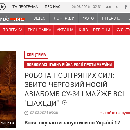
TV-ПРОГРАМА
ПРО НАС
06.08.2026
02 31
ВІДЕО
ЛОНГРІДИ
ФОТО
ІНТЕРВ'Ю
ПОЛІТИКА
ЕКОНОМІКА
УКРАЇНА
КИЇВ
РЕГІОНИ
КУЛЬТ
СПЕЦТЕМА
ПОВНОМАСШТАБНА ВІЙНА РОСІЇ ПРОТИ УКРАЇНИ
РОБОТА ПОВІТРЯНИХ СИЛ:
ЗБИТО ЧЕРГОВИЙ НОСІЙ
АВІАБОМБ СУ-34 І МАЙЖЕ ВСІ
"ШАХЕДИ"
Читайте на рус
02.03.2024 09:38
Вночі окупанти запустили по Україні 17
mil.in.ua