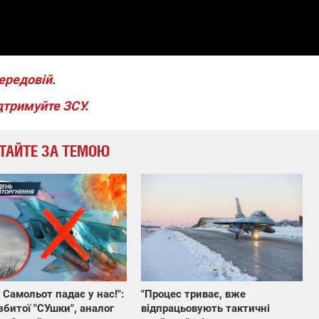
передовій
.
дтримуйте ЗСУ
.
ТАЙТЕ ЗА ТЕМОЮ
! Самольот падає у нас!":
"Процес триває, вже
збитої "СУшки", аналог
відпрацьовують тактичні