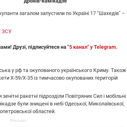
дронів-камікадзе
 окупанти загалом запустили по Україні 17 "Шахедів" –
ПОВНОМАСШТАБНА ВІЙНА РОС
И МІНДІЧА: СПРАВА
ПРОТИ УКРАЇНИ
 ДРУГА ЗЕЛЕНСЬКОГО
 ЗСУ
.
На Московщині загорівся науко
а у справі Міндіча: НАБУ
інститут Роскосмосу
колишнього виконавчого
ами! Друзі, підписуйтеся на
"5 канал" у Telegram
.
нергоатому
Вже 13 людей зазнали поранень
о віцепрем'єра Олексія
російські обстріли Одещини
зняли електронний
ження
ська у рф та окупованого українського Криму. Також
кети Х-59/Х-35 із тимчасово окупованих територій
зенітні ракетні підрозділи Повітряних Сил і мобільні
ікадзе були знищені в небі Одеської, Миколаївської,
08.09.2025 12:09
Підтримай
ропетровської областей.
"Машинерію війни" та
виграй легендарний
Dodge Challenger