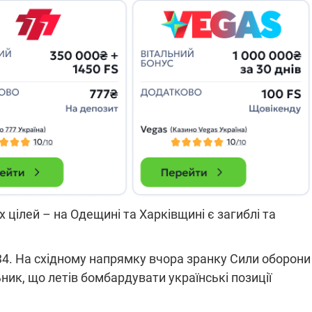
14.11.2025 17:15
"Око та щит": дрони,
РЕБ і пікапи – триває
збір коштів на потреби
одразу чотирьох
бригад ЗСУ
х цілей – на Одещині та Харківщині є загиблі та
-34. На східному напрямку вчора зранку Сили оборони
к, що летів бомбардувати українські позиції