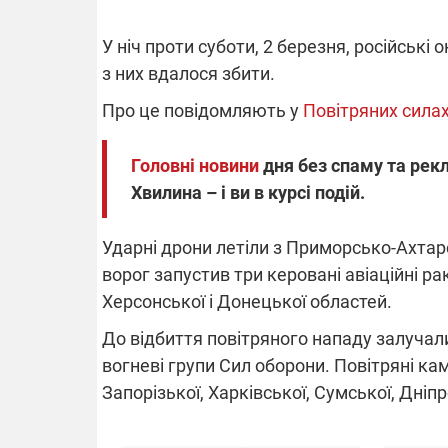
У ніч проти суботи, 2 березня, російські
з них вдалося збити.
ПЛІВК
ВІДКЛЮЧЕННЯ СВІТЛА В УКРАЇНІ
ОБОРУДОК
Про це повідомляють у
Повітряних силах
Частина споживачів у чотирьох
Нова підозр
областях залишається без світла після
взялося за 
Головні новини
дня без спаму та рекл
російських обстрілів
директора Е
Готуйте павербанки: через аномальну
З колишньог
Хвилина – і ви в курсі подій.
спеку у серпні, можуть повернутися
Чернишова 
графіки відключень – подробиці
браслет сте
Ударні дрони летіли з Приморсько-Ахтар
ворог запустив три керовані авіаційні ра
Херсонської і Донецької областей.
До відбиття повітряного нападу залучали 
вогневі групи Сил оборони. Повітряні кам
Запорізької, Харківської, Сумської, Дніп