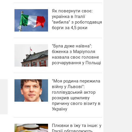
​Як повернути своє:
українка в Італії
"вибила" з роботодавця
борги за 4,5 роки
"Була дуже наївна":
біженка з Маріуполя
назвала своє головне
розчарування у Польщі
"Моя родина пережила
війну у Львові":
голлівудський актор
розкрив щемливу
причину свого візиту в
Україну
Плювки в їжу та інше: у
Грузії обговорюють