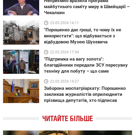
Неприємно вразила програма
майбутнього саміту миру в Швейцарії –
Чекалкин
23.05.2024 14:11
"Порошенко дає гроші, то чому їх не
використати": що відбувається з
відбудовою Музею Шухевича
22.05.2024 17:54
"Підтримка на вагу золота":
благодійники передали ЗСУ пересувну
техніку для побуту – що саме
22.05.2024 14:27
Заборона моспатріархату: Порошенко
закликав журналістів оприлюднити
прізвища депутатів, хто підписав
ЧИТАЙТЕ БІЛЬШЕ