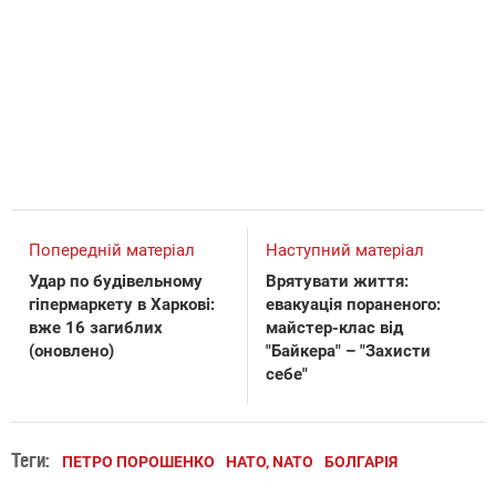
Попередній матеріал
Наступний матеріал
Удар по будівельному
Врятувати життя:
гіпермаркету в Харкові:
евакуація пopaнeнoгo:
вже 16 загиблих
майстер-клас від
(оновлено)
"Байкера" – "Захисти
себе"
Теги:
ПЕТРО ПОРОШЕНКО
НАТО, NATO
БОЛГАРІЯ