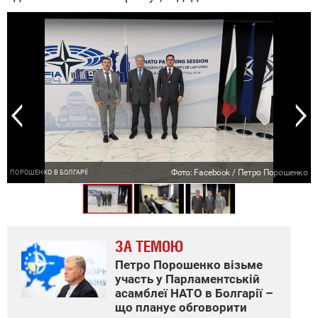
о
Фото: Facebook / Петро Порошенко
ПОРОШЕНКО В БОЛГАРІЇ
ЗА ТЕМОЮ
Петро Порошенко візьме
участь у Парламентській
асамблеї НАТО в Болгарії –
що планує обговорити