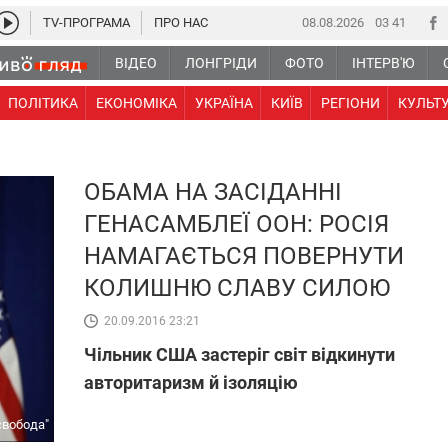
TV-ПРОГРАМА
ПРО НАС
08.08.2026
03:41
ВІДЕО
ЛОНГРІДИ
ФОТО
ІНТЕРВ'Ю
ПОЛІТИКА
ЕКОНОМІКА
УКРАЇНА
КИЇВ
РЕГІОНИ
КУЛЬТ
ОБАМА НА ЗАСІДАННІ
ГЕНАСАМБЛЕЇ ООН: РОСІЯ
НАМАГАЄТЬСЯ ПОВЕРНУТИ
КОЛИШНЮ СЛАВУ СИЛОЮ
20.09.2016 23:21
Чільник США застеріг світ відкинути
авторитаризм й ізоляцію
свобода"