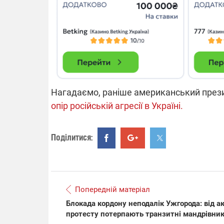
14.11.2025 1
"Око та щит"
РЕБ і пікапи
збір коштів 
одразу чоти
бригад ЗСУ
Нагадаємо, раніше американський през
опір російській агресії в Україні.
Поділитися:
Попередній матеріал
Блокада кордону неподалік Ужгорода: від ак
протесту потерпають транзитні мандрівни