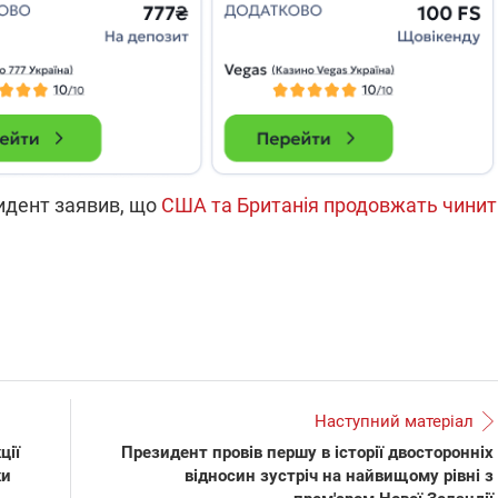
які знімають на
найгарячіших
напрямках фронту
7:15
04.12.2025 12:37
: дрони,
"Відправте
 – триває
Вернадського на
на потреби
фронт": стрілецька
рьох
бригада Повітряних
сил ЗСУ збирає на
НРК Numo
идент заявив, що
США та Британія продовжать чинит
Наступний матеріал
ції
Президент провів першу в історії двосторонніх
ки
відносин зустріч на найвищому рівні з