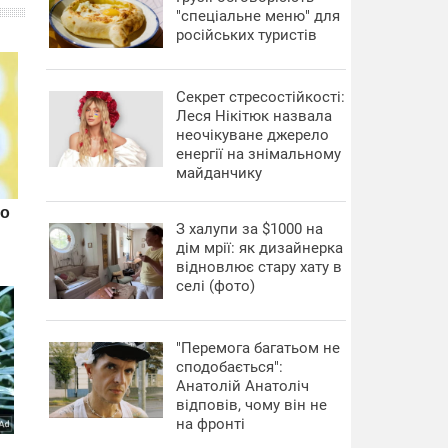
"спеціальне меню" для
російських туристів
Секрет стресостійкості:
Леся Нікітюк назвала
неочікуване джерело
енергії на знімальному
майданчику
З халупи за $1000 на
дім мрії: як дизайнерка
відновлює стару хату в
селі (фото)
"Перемога багатьом не
сподобається":
Анатолій Анатоліч
відповів, чому він не
на фронті