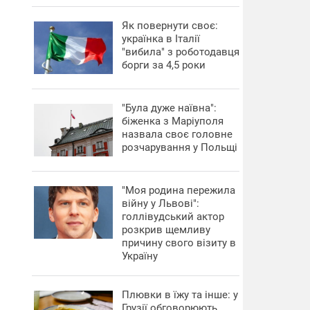
​Як повернути своє:
українка в Італії
"вибила" з роботодавця
борги за 4,5 роки
"Була дуже наївна":
біженка з Маріуполя
назвала своє головне
розчарування у Польщі
"Моя родина пережила
війну у Львові":
голлівудський актор
розкрив щемливу
причину свого візиту в
Україну
Плювки в їжу та інше: у
Грузії обговорюють