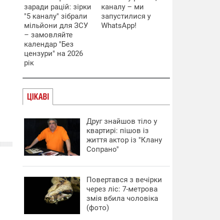
заради рацій: зірки
каналу – ми
"5 каналу" зібрали
запустилися у
мільйони для ЗСУ
WhatsApp!
– замовляйте
календар "Без
цензури" на 2026
рік
ЦІКАВІ
Друг знайшов тіло у
квартирі: пішов із
життя актор із "Клану
Сопрано"
Повертався з вечірки
через ліс: 7-метрова
змія вбила чоловіка
(фото)