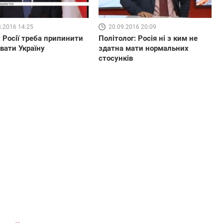
8.2016 14:25
20.09.2016 20:09
 Росії треба припинити
Політолог: Росія ні з ким не
вати Україну
здатна мати нормальних
стосунків