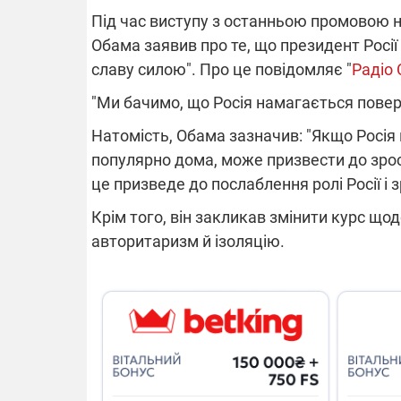
Під час виступу з останньою промовою 
Обама заявив про те, що президент Росі
славу силою". Про це повідомляє "
Радіо
ВІДКЛЮЧЕ
"Ми бачимо, що Росія намагається повер
Частина спо
Натомість, Обама зазначив: "Якщо Росія 
областях за
популярно дома, може призвести до зрос
російських о
Готуйте пав
це призведе до послаблення ролі Росії і
спеку у сер
графіки від
Крім того, він закликав змінити курс щодо
авторитаризм й ізоляцію.
08.09.2025 1
Підтримай
"Машинерію 
виграй леге
Dodge Challe