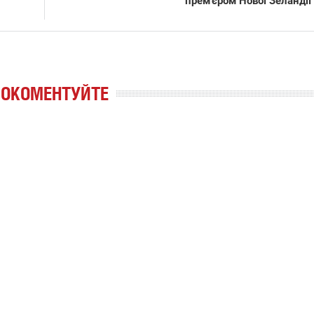
прем'єром Нової Зеландії
РОКОМЕНТУЙТЕ