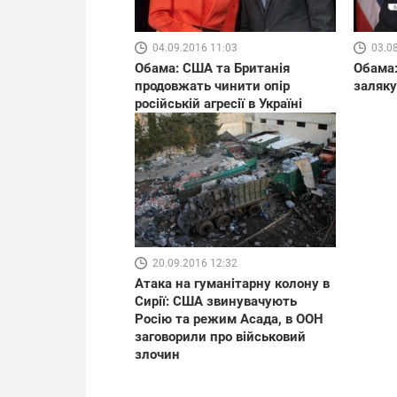
04.09.2016 11:03
03.0
Обама: США та Британія
Обама:
продовжать чинити опір
заляку
російській агресії в Україні
20.09.2016 12:32
Атака на гуманітарну колону в
Сирії: США звинувачують
Росію та режим Асада, в ООН
заговорили про військовий
злочин