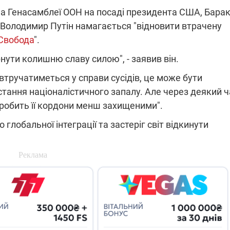
на Генасамблеї ООН на посаді президента США, Бара
ї Володимир Путін намагається "відновити втрачену
 Свобода
".
ПЛІВКИ МІНДІЧА: СПРАВА
ННЯ СВІТЛА В УКРАЇНІ
ОБОРУДОК ДРУГА ЗЕЛЕНСЬКО
нути колишню славу силою", - заявив він.
живачів у чотирьох
Нова підозра у справі Міндіча: 
втручатиметься у справи сусідів, це може бути
лишається без світла після
взялося за колишнього виконав
тання націоналістичного запалу. Але через деякий ч
бстрілів
директора Енергоатому
ербанки: через аномальну
З колишнього віцепрем'єра Олек
 зробить її кордони менш захищеними".
пні, можуть повернутися
Чернишова зняли електронний
ключень – подробиці
браслет стеження
 глобальної інтеграції та застеріг світ відкинути
2:09
11.08.2025 15:16
Працюють на
війни" та
передовій:
ндарний
підтримайте
nger
військкорів "5 каналу",