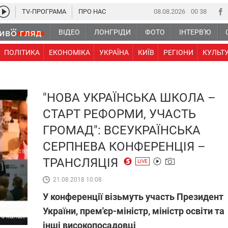
TV-ПРОГРАМА
ПРО НАС
08.08.2026
00:38
ВІДЕО
ЛОНГРІДИ
ФОТО
ІНТЕРВ'Ю
ПОЛІТИКА
ЕКОНОМІКА
УКРАЇНА
КИЇВ
РЕГІОНИ
КУЛЬТ
"НОВА УКРАЇНСЬКА ШКОЛА –
СТАРТ РЕФОРМИ, УЧАСТЬ
ГРОМАД": ВСЕУКРАЇНСЬКА
СЕРПНЕВА КОНФЕРЕНЦІЯ –
ТРАНСЛЯЦІЯ
LIVE
21.08.2018 10:08
У конференції візьмуть участь Президент
України, прем'єр-міністр, міністр освіти та
5 канал
інші високопосадовці