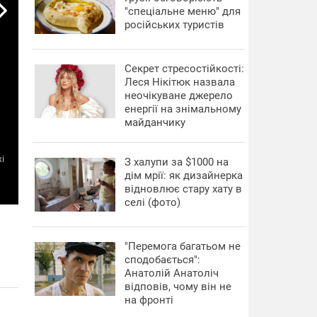
"спеціальне меню" для
російських туристів
Секрет стресостійкості:
Леся Нікітюк назвала
неочікуване джерело
енергії на знімальному
майданчику
і
З халупи за $1000 на
дім мрії: як дизайнерка
відновлює стару хату в
селі (фото)
"Перемога багатьом не
сподобається":
Анатолій Анатоліч
відповів, чому він не
на фронті