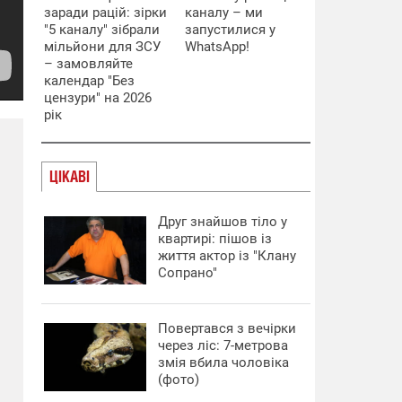
заради рацій: зірки
каналу – ми
"5 каналу" зібрали
запустилися у
мільйони для ЗСУ
WhatsApp!
– замовляйте
календар "Без
цензури" на 2026
рік
ЦІКАВІ
Друг знайшов тіло у
квартирі: пішов із
життя актор із "Клану
Сопрано"
Повертався з вечірки
через ліс: 7-метрова
змія вбила чоловіка
(фото)