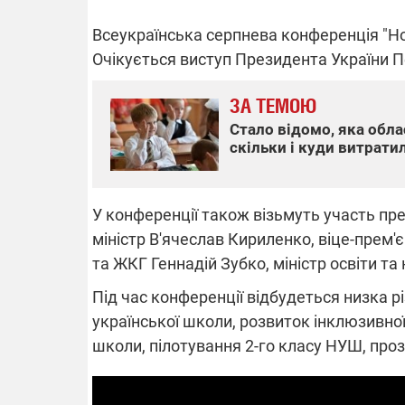
Всеукраїнська серпнева конференція "Но
Очікується виступ Президента України 
ПЛІВК
ВІДКЛЮЧЕННЯ СВІТЛА В УКРАЇНІ
ОБОРУДОК
ЗА ТЕМОЮ
Частина споживачів у чотирьох
Нова підозр
Стало відомо, яка обл
областях залишається без світла після
взялося за 
скільки і куди витрати
російських обстрілів
директора Е
Готуйте павербанки: через аномальну
З колишньог
спеку у серпні, можуть повернутися
Чернишова 
графіки відключень – подробиці
браслет сте
У конференції також візьмуть участь пре
міністр В'ячеслав Кириленко, віце-прем'є
та ЖКГ Геннадій Зубко, міністр освіти та
Під час конференції відбудеться низка р
української школи, розвиток інклюзивної
школи, пілотування 2-го класу НУШ, проз