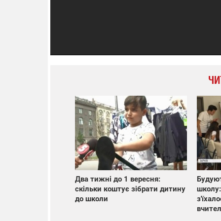
ЧИ
Два тижні до 1 вересня:
Будуют
скільки коштує зібрати дитину
школу:
до школи
з'їхал
вчител