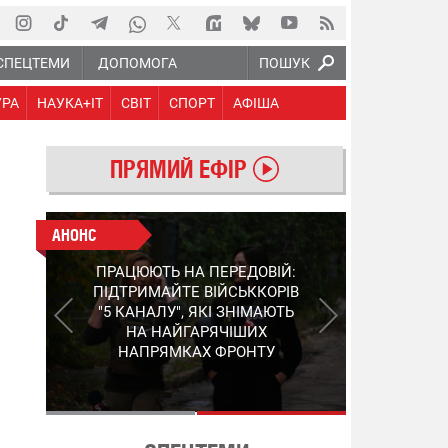
СПЕЦТЕМИ
ДОПОМОГА
ПОШУК
УРА
НАУКА+IT
СВІТ
СПОРТ
АФІША
ПРЯМИЙ ЕФІР
АНОНС
АНОНС
КІНЕЦЬ ВОРОЖИМ
ПРАЦЮЮТЬ НА ПЕРЕДОВІЙ:
"МОЛНІЯМ" ТА FPV: ЯК
ПІДТРИМАЙТЕ ВІЙСЬККОРІВ
УКРАЇНСЬКИЙ STEP-3
"5 КАНАЛУ", ЯКІ ЗНІМАЮТЬ
ЗМІНЮЄ ПРАВИЛА ГРИ –
НА НАЙГАРЯЧІШИХ
ПОДРОБИЦІ ПРО
НАПРЯМКАХ ФРОНТУ
ПЕРЕХОПЛЮВАЧ