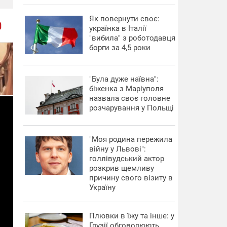
​Як повернути своє:
О
українка в Італії
"вибила" з роботодавця
борги за 4,5 роки
"Була дуже наївна":
біженка з Маріуполя
назвала своє головне
розчарування у Польщі
"Моя родина пережила
війну у Львові":
голлівудський актор
розкрив щемливу
причину свого візиту в
Україну
Плювки в їжу та інше: у
Грузії обговорюють