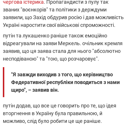
чергова істерика
. Пропагандисти з пулу так
званих "воєнкорів" та політики з держдуми
заявили, що Захід обдурив росію і дав можливість
Україні наростити свої військові спроможності.
путін та лукашенко раніше також емоційно
відреагували на заяви Меркель. очільник кремля
заявив, що ця заява стала для нього "абсолютно
несподіваною" та "тою, що розчаровує".
"Я завжди виходив з того, що керівництво
Федеративної республіки поводиться з нами
щиро", – заявив він.
путін додав, що все це говорить про те, що ідея
вторгнення в Україну була правильною, й
можливо, слід було робити це ще раніше.