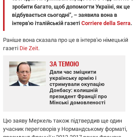
зробити багато, щоб допомогти Україні, як це
відбувається сьогодні", – заявила вона в
інтерв'ю італійській газеті
Corriere della Serra
.
Раніше вона сказала про це в інтерв'ю німецькій
газеті
Die Zeit
.
ЗА ТЕМОЮ
Дали час зміцнити
українську армію і
стримували окупацію
Донбасу: колишній
президент Франції про
Мінські домовленості
Цю заяву Меркель також підтвердив ще один
учасник переговорів у Нормандському форматі,