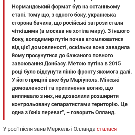
Нормандський формат був на останньому
етапі. Тому що, з одного боку, українська
сторона бачила, що російські загрози стали
чіткішими (а москва не хотіла миру). З іншого
боку, володимир путін почав втомлюватися
від цієї домовленості, оскільки вона завадила
йому просунутися до бажаного повного
завоювання Донбасу. Метою путіна в 2015
році було відсунути лінію фронту якомога далі.
У його прицілі вже був Маріуполь. Мінські
домовленості та припинення вогню, що
випливало з них, не дозволили розширити
контрольовану сепаратистами територію. Це
одна з їхніх переваг", – говорить Олланд.
У росії після заяв Меркель і Олланда
сталася