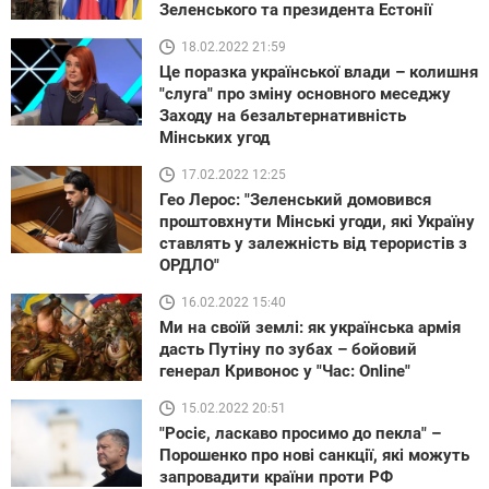
Зеленського та президента Естонії
18.02.2022 21:59
Це поразка української влади – колишня
"слуга" про зміну основного меседжу
Заходу на безальтернативність
Мінських угод
17.02.2022 12:25
Гео Лерос: "Зеленський домовився
проштовхнути Мінські угоди, які Україну
ставлять у залежність від терористів з
ОРДЛО"
16.02.2022 15:40
Ми на своїй землі: як українська армія
дасть Путіну по зубах – бойовий
генерал Кривонос у "Час: Online"
15.02.2022 20:51
"Росіє, ласкаво просимо до пекла" –
Порошенко про нові санкції, які можуть
запровадити країни проти РФ