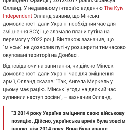
президент Франції у 2012-2017 роках Франсуа
Олланд. У недавньому інтерв'ю виданню
The Kyiv
Independent
Олланд заявив, що Мінські
домовленості дали Україні необхідний час для
зміцнення ЗСУ, і це зламало плани путіна на
перемогу у 2022 році. Він також зазначив, що
"мінськ" не дозволив путіну розширити тимчасово
окуповані території на Донбасі.
Відповідаючи на запитання, чи дійсно Мінські
домовленості дали Україні час для зміцнення
армії, Олланд сказав: "Так, Ангела Меркель у
цьому має рацію. Мінські угоди на деякий час
зупинили наступ росіян", – зазначив Олланд.
"З 2014 року Україна зміцнила свою військову
позицію. Дійсно, українська армія була зовсім
іншою, ніж 2014 року. Вона була краще