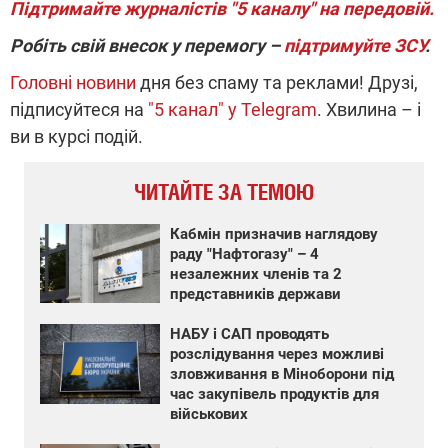
Підтримайте журналістів "5 каналу" на передовій.
Робіть свій внесок у перемогу –
підтримуйте ЗСУ
.
Головні новини
дня без спаму та реклами! Друзі,
підписуйтеся на
"5 канал" у Telegram
. Хвилина – і
ви в курсі подій.
ЧИТАЙТЕ ЗА ТЕМОЮ
Кабмін призначив наглядову
раду "Нафтогазу" – 4
незалежних членів та 2
представників держави
НАБУ і САП проводять
розслідування через можливі
зловживання в Міноборони під
час закупівель продуктів для
військових