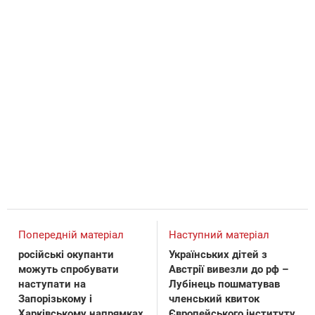
Попередній матеріал
Наступний матеріал
російські окупанти
Українських дітей з
можуть спробувати
Австрії вивезли до рф –
наступати на
Лубінець пошматував
Запорізькому і
членський квиток
Харківському напрямках
Європейського інституту