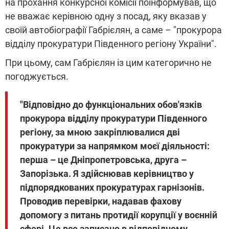
на прохання конкурсної комісії поінформував, що
не вважає керівною одну з посад, яку вказав у
своїй автобіографії Габрієлян, а саме – "прокурора
відділу прокуратури Південного регіону України".
При цьому, сам Габрієлян із цим категорично не
погоджується.
"Відповідно до функціональних обов'язків
прокурора відділу прокуратури Південного
регіону, за мною закріплювалися дві
прокуратури за напрямком моєї діяльності:
перша – це Дніпропетровська, друга –
Запорізька. Я здійснював керівництво у
підпорядкованих прокуратурах гарнізонів.
Проводив перевірки, надавав фахову
допомогу з питань протидії корупції у воєнній
сфері. Це все записано в відповідному