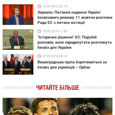
14.09.2016 22:19
Зеркаль: Питання надання Україні
безвізового режиму 11 жовтня розгляне
Рада ЄС з питань юстиції
20.09.2016 17:39
"Історичне рішення" ЄС: Парубій
розповів, коли євродепутати розглянуть
безвіз для України
07.09.2016 00:12
Вишеградська група боротиметься за
безвіз для українців – Орбан
ЧИТАЙТЕ БІЛЬШЕ