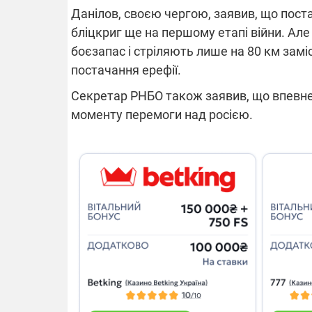
Данілов, своєю чергою, заявив, що поста
бліцкриг ще на першому етапі війни. Ал
14.11.2025 1
боєзапас і стріляють лише на 80 км заміст
"Око та щит"
постачання ерефії.
РЕБ і пікапи
збір коштів 
Секретар РНБО також заявив, що впевнен
одразу чоти
бригад ЗСУ
моменту перемоги над росією.