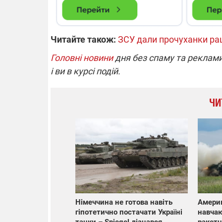
Читайте також:
ЗСУ дали прочуханки раш
Головні новини
дня без спаму та реклами
і ви в курсі подій.
ЧИ
Німеччина не готова навіть
Америк
гіпотетично постачати Україні
навчаю