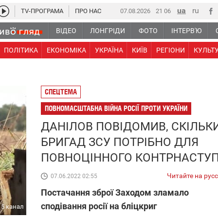
TV-ПРОГРАМА
ПРО НАС
07.08.2026
21 06
ВІДЕО
ЛОНГРІДИ
ФОТО
ІНТЕРВ'Ю
ПОЛІТИКА
ЕКОНОМІКА
УКРАЇНА
КИЇВ
РЕГІОНИ
КУЛЬТ
СПЕЦТЕМА
ПОВНОМАСШТАБНА ВІЙНА РОСІЇ ПРОТИ УКРАЇНИ
ДАНІЛОВ ПОВІДОМИВ, СКІЛЬК
БРИГАД ЗСУ ПОТРІБНО ДЛЯ
ПОВНОЦІННОГО КОНТРНАСТУ
Читайте на рус
07.06.2022 02:55
Постачання зброї Заходом зламало
сподівання росії на бліцкриг
5 канал