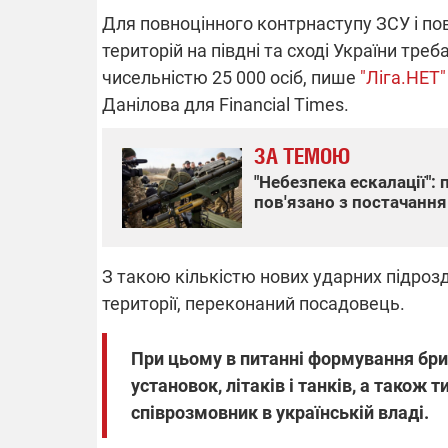
Для повноцінного контрнаступу ЗСУ і по
територій на півдні та сході України тр
чисельністю 25 000 осіб, пише
"Ліга.НЕТ"
ВІДКЛЮЧЕ
Данілова для Financial Times.
Частина спо
ЗА ТЕМОЮ
областях за
російських о
"Небезпека ескалації":
Готуйте пав
пов'язано з постачання
спеку у сер
графіки від
З такою кількістю нових ударних підрозд
території, переконаний посадовець.
При цьому в питанні формування бриг
08.09.2025 1
установок, літаків і танків, а також
Підтримай
"Машинерію 
співрозмовник в українській владі.
виграй леге
Dodge Challe