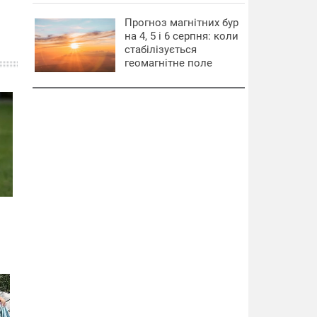
Прогноз магнітних бур
на 4, 5 і 6 серпня: коли
стабілізується
геомагнітне поле