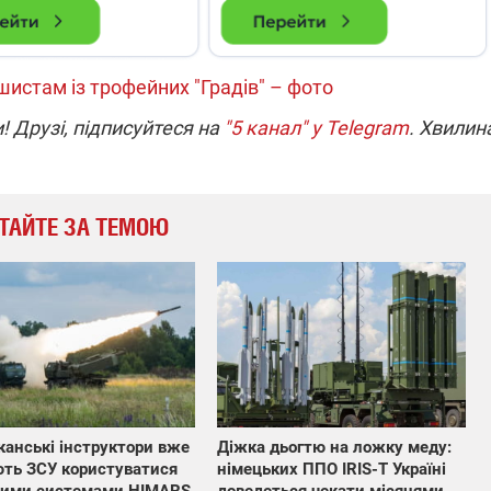
истам із трофейних "Градів" – фото
! Друзі, підписуйтеся на
"5 канал" у Telegram
. Хвилин
ТАЙТЕ ЗА ТЕМОЮ
Діжка дьогтю на ложку меду:
анські інструктори вже
німецьких ППО IRIS-T Україні
ть ЗСУ користуватися