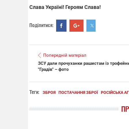
Слава Україні! Героям Слава!
Поділитися:
Попередній матеріал
ЗСУ дали прочуханки рашистам із трофейн
"Градів" – фото
Теги:
ЗБРОЯ
ПОСТАЧАННЯ ЗБРОЇ
РОСІЙСЬКА АГ
П