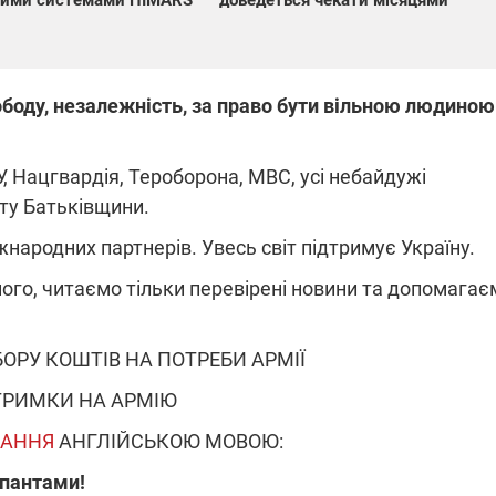
доведеться чекати місяцями
ними системами HIMARS
ободу, незалежність, за право бути вільною людиною
, Нацгвардія, Тероборона, МВС, усі небайдужі
сту Батьківщини.
ародних партнерів. Увесь світ підтримує Україну.
ного, читаємо тільки перевірені новини та допомагає
ОРУ КОШТІВ НА ПОТРЕБИ АРМІЇ
ДТРИМКИ НА АРМІЮ
АННЯ
АНГЛІЙСЬКОЮ МОВОЮ:
упантами!