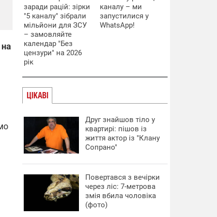
заради рацій: зірки
каналу – ми
"5 каналу" зібрали
запустилися у
мільйони для ЗСУ
WhatsApp!
– замовляйте
календар "Без
 на
цензури" на 2026
рік
ЦІКАВІ
Друг знайшов тіло у
мо
квартирі: пішов із
життя актор із "Клану
Сопрано"
Повертався з вечірки
через ліс: 7-метрова
змія вбила чоловіка
(фото)