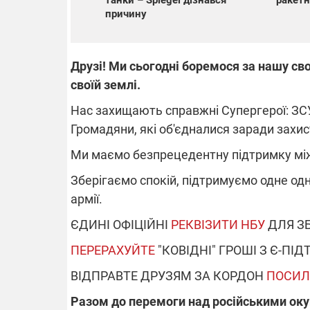
танки – Spiegel дізнався
ракет
причину
Друзі! Ми сьогодні боремося за нашу св
своїй землі.
Нас захищають справжні Супергерої: ЗСУ
Громадяни, які об'єдналися заради захи
Ми маємо безпрецедентну підтримку міжн
Зберігаємо спокій, підтримуємо одне од
армії.
ЄДИНІ ОФІЦІЙНІ
РЕКВІЗИТИ НБУ
ДЛЯ ЗБ
ПЕРЕРАХУЙТЕ
"КОВІДНІ" ГРОШІ З Є-ПІ
ВІДПРАВТЕ ДРУЗЯМ ЗА КОРДОН
ПОСИЛ
Разом до перемоги над російськими ок