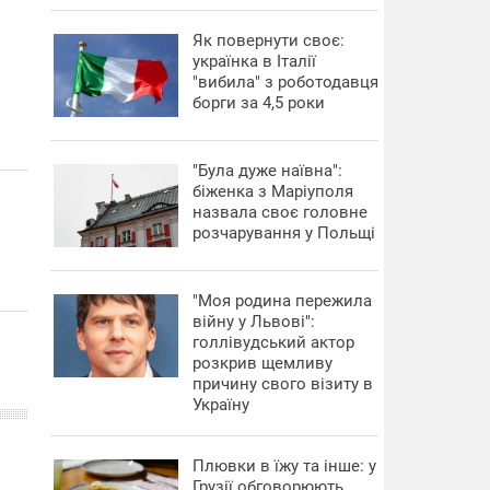
​Як повернути своє:
українка в Італії
"вибила" з роботодавця
борги за 4,5 роки
"Була дуже наївна":
біженка з Маріуполя
назвала своє головне
розчарування у Польщі
"Моя родина пережила
війну у Львові":
голлівудський актор
розкрив щемливу
причину свого візиту в
Україну
Плювки в їжу та інше: у
Грузії обговорюють