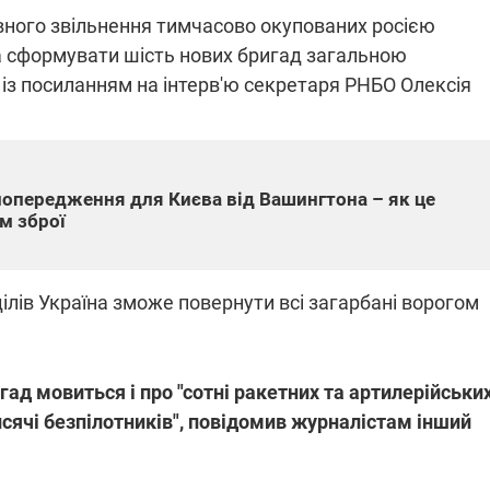
вного звільнення тимчасово окупованих росією
еба сформувати шість нових бригад загальною
із посиланням на інтерв'ю секретаря РНБО Олексія
ПЛІВКИ МІНДІЧА: СПРАВА
ННЯ СВІТЛА В УКРАЇНІ
ОБОРУДОК ДРУГА ЗЕЛЕНСЬКО
живачів у чотирьох
Нова підозра у справі Міндіча: 
лишається без світла після
взялося за колишнього виконав
бстрілів
 попередження для Києва від Вашингтона – як це
директора Енергоатому
ербанки: через аномальну
З колишнього віцепрем'єра Олек
м зброї
пні, можуть повернутися
Чернишова зняли електронний
ключень – подробиці
браслет стеження
ілів Україна зможе повернути всі загарбані ворогом
ад мовиться і про "сотні ракетних та артилерійськи
2:09
11.08.2025 15:16
 тисячі безпілотників", повідомив журналістам інший
Працюють на
війни" та
передовій:
ндарний
підтримайте
nger
військкорів "5 каналу",